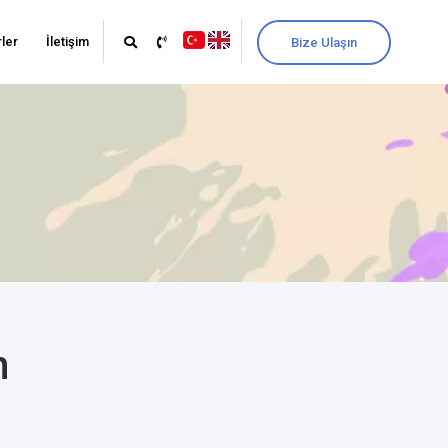
ler
İletişim
Bize Ulaşın
m