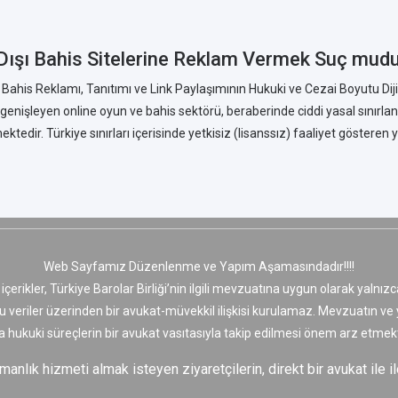
Dışı Bahis Sitelerine Reklam Vermek Suç mud
 Bahis Reklamı, Tanıtımı ve Link Paylaşımının Hukuki ve Cezai Boyutu Diji
enişleyen online oyun ve bahis sektörü, beraberinde ciddi yasal sınırlan
ktedir. Türkiye sınırları içerisinde yetkisiz (lisanssız) faaliyet gösteren ya
Web Sayfamız Düzenlenme ve Yapım Aşamasındadır!!!!
 içerikler, Türkiye Barolar Birliği’nin ilgili mevzuatına uygun olarak yaln
bu veriler üzerinden bir avukat-müvekkil ilişkisi kurulamaz. Mevzuatın v
a hukuki süreçlerin bir avukat vasıtasıyla takip edilmesi önem arz etmekt
nlık hizmeti almak isteyen ziyaretçilerin, direkt bir avukat ile il