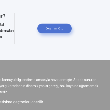
ur?
tal
Devamını Oku
dırmaları
...
ızca kamuyu bilgilendirme amacıyla hazırlanmıştır. Sitede sunulan
e yargı kararlarının dinamik yapısı gereği, hak kaybına uğramamak
edir.
etişime geçmeleri önerilir.