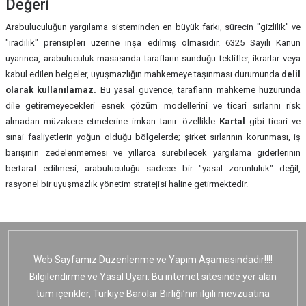
Değeri
Arabuluculuk ve Dava Sürecinde Zamanaşımı Süreleri
Arabuluculuk Süresi̇ Uzatılabi̇li̇r Mi̇?
Arabuluculuğun yargılama sisteminden en büyük farkı, sürecin "gizlilik" ve
Arabuluculuk ve Hukuki Anlaşmazlıklarda İlk Adım Olarak
Arabuluculuk Tutanağı Olmadan Dava Açılırsa Ne Olur?
"iradilik" prensipleri üzerine inşa edilmiş olmasıdır. 6325 Sayılı Kanun
Arabulucuya Başvuru
uyarınca, arabuluculuk masasında tarafların sunduğu teklifler, ikrarlar veya
Arabuluculuk Ücreti̇ Ne Kadardır?
kabul edilen belgeler, uyuşmazlığın mahkemeye taşınması durumunda
delil
Arabuluculuk Yoluyla Kira Sözleşmesi Uyuşmazlıklarının Çözümü
olarak kullanılamaz.
Bu yasal güvence, tarafların mahkeme huzurunda
Arabuluculuk Ücreti̇ni̇ Ki̇m Öder?
Arabuluculukla Anlaşma Sağlanan İşçi-İşveren Uyuşmazlıklarının
dile getiremeyecekleri esnek çözüm modellerini ve ticari sırlarını risk
Mahkeme Etkisi
almadan müzakere etmelerine imkan tanır. özellikle
Kartal
gibi ticari ve
Arabuluculuk Ücretli̇ Mi̇?
sınai faaliyetlerin yoğun olduğu bölgelerde; şirket sırlarının korunması, iş
Arabuluculukla Sağlanan Anlaşmaların Mahkemede Geçerliliği
barışının zedelenmemesi ve yıllarca sürebilecek yargılama giderlerinin
Arabuluculuk Ücretli̇ Mi̇di̇r?
bertaraf edilmesi, arabuluculuğu sadece bir "yasal zorunluluk" değil,
Arabuluculukla tazminat davaları çözülür mü?
rasyonel bir uyuşmazlık yönetim stratejisi haline getirmektedir.
Arabuluculukla Mi̇ras Paylaşımı Yapılırsa Tapu İşlemleri̇ Geçerli̇
Olur Mu?
Arabuluculukta Aile Hukuku Uyuşmazlıklarında Alternatif Çözüm
Yolları
Arabuluculukta Alınan Kararlar Bağlayıcı Mıdır?
Arabuluculukta Alternatif Uyuşmazlık Çözümü ve Dava Süreci
Web Sayfamız Düzenlenme ve Yapım Aşamasındadır!!!!
Karşılaştırması
Arabuluculukta Anlaşamazsak Ne Olur?
Bilgilendirme ve Yasal Uyarı: Bu internet sitesinde yer alan
tüm içerikler, Türkiye Barolar Birliği’nin ilgili mevzuatına
Arabuluculukta Anlaşamazsak Ne Olur?
Arabuluculukta Anlaşma Sağlanamazsa Dava Açılabi̇li̇r Mi̇?