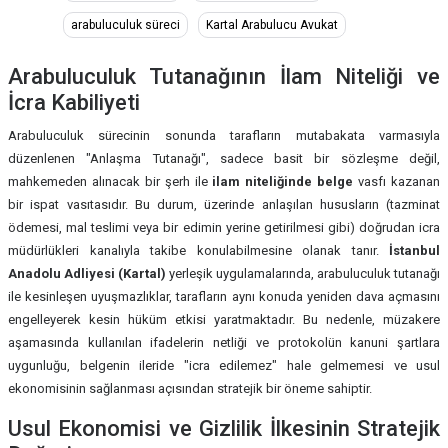
Arabuluculuk Nedi̇r?
Başvuru
arabuluculuk süreci
Kartal Arabulucu Avukat
Arabuluculuk Sonrası Anlaşma Uygulanmazsa Ne Olur?
Arabuluculuk Sürecinde Sözleşme Uyuşmazlıkları
Arabuluculuk Tutanağının İlam Niteliği ve
İcra Kabiliyeti
Arabuluculuk Sonunda Uzlaşma Sağlanırsa Belge Geçerli̇ Mi̇di̇r?
Arabuluculuk sürecinde tarafların hakları
Arabuluculuk sürecinin sonunda tarafların mutabakata varmasıyla
Arabuluculuk Süreci̇ Mahkeme Kadar Bağlayıcı Mıdır?
Arabuluculuk sürecinde uzman görüşü alınabilir mi?
düzenlenen "Anlaşma Tutanağı", sadece basit bir sözleşme değil,
mahkemeden alınacak bir şerh ile
ilam niteliğinde belge
vasfı kazanan
Arabuluculuk Süreci̇ Ne Kadar Sürer?
Arabuluculuk süresi en fazla ne kadar sürer?
bir ispat vasıtasıdır. Bu durum, üzerinde anlaşılan hususların (tazminat
ödemesi, mal teslimi veya bir edimin yerine getirilmesi gibi) doğrudan icra
Arabuluculuk Ücreti 2025’te Ne Kadar?
Arabuluculuk Süreci̇ Ne Kadar Sürer?
müdürlükleri kanalıyla takibe konulabilmesine olanak tanır.
İstanbul
Anadolu Adliyesi (Kartal)
yerleşik uygulamalarında, arabuluculuk tutanağı
Arabuluculuk Ücretleri 2024
Arabuluculuk Süreci̇nde Belgeler Nasıl Sunulur?
ile kesinleşen uyuşmazlıklar, tarafların aynı konuda yeniden dava açmasını
engelleyerek kesin hüküm etkisi yaratmaktadır. Bu nedenle, müzakere
Arabuluculuk Ücretli mi? Kim Öder?
Arabuluculuk Süreci̇nde Kamu Kurumunu Ki̇m Temsi̇l Eder?
aşamasında kullanılan ifadelerin netliği ve protokolün kanuni şartlara
Arabuluculuk ve Boşanma Davaları
uygunluğu, belgenin ileride "icra edilemez" hale gelmemesi ve usul
Arabuluculuk Süreci̇nde Taraflar Geri̇ Çeki̇lebi̇li̇r Mi̇?
ekonomisinin sağlanması açısından stratejik bir öneme sahiptir.
Arabuluculuk ve Dava Sürecinde Avukatın Önemi ve Görevleri
Arabuluculuk Süresi̇ Dava Açma Süresi̇ni̇ Etki̇ler Mi̇?
Usul Ekonomisi ve Gizlilik İlkesinin Stratejik