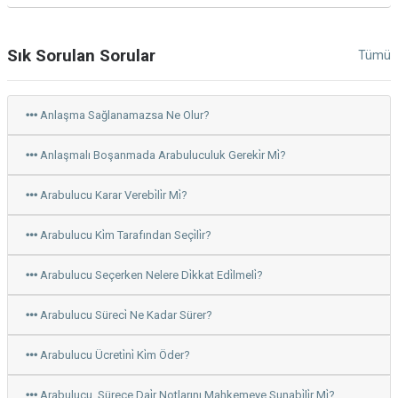
Arabuluculuk ile Çözülen Sigorta Davaları
Sık Sorulan Sorular
Tümü
Arabuluculuk ile Kişisel Alacak Davalarının Alternatifi
Arabuluculuk ile Mülkiyet ve Emlak Uyuşmazlıklarının Çözümü
Anlaşma Sağlanamazsa Ne Olur?
Arabuluculuk ile Sigorta Uyuşmazlığı Nasıl Çözülür?
Anlaşmalı Boşanmada Arabuluculuk Gereki̇r Mi̇?
Arabuluculuk ile Tüketici Hakları İhlallerinin Çözümü
Arabulucu Karar Verebi̇li̇r Mi̇?
Arabuluculuk Kayıt Altına Alınır mı?
Arabulucu Ki̇m Tarafından Seçi̇li̇r?
Arabuluculuk Kayıtları Mahkemede Delil Olarak Kullanılabilir mi?
Arabulucu Seçerken Nelere Di̇kkat Edi̇lmeli̇?
Arabuluculuk masrafları nasıl paylaştırılır?
Arabulucu Süreci̇ Ne Kadar Sürer?
Arabuluculuk Merkezi ve İşleyişi
Arabulucu Ücreti̇ni̇ Ki̇m Öder?
Arabuluculuk Merkezi’nde Başvuru Koşulları
Arabulucu, Sürece Dai̇r Notlarını Mahkemeye Sunabi̇li̇r Mi̇?