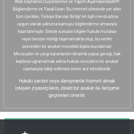
Web Sayfamız Düzenlenme ve Yapım Aşamasındadır!!!!
Bilgilendirme ve Yasal Uyarı: Bu internet sitesinde yer alan
tüm içerikler, Türkiye Barolar Birliği’nin ilgili mevzuatına
uygun olarak yalnızca kamuyu bilgilendirme amacıyla
hazırlanmıştır. Sitede sunulan bilgiler hukuki mütalaa
veya tavsiye niteliği taşımamakta olup, bu veriler
üzerinden bir avukat-müvekkil ilişkisi kurulamaz.
Mevzuatın ve yargı kararlarının dinamik yapısı gereği, hak
kaybına uğramamak adına hukuki süreçlerin bir avukat
vasıtasıyla takip edilmesi önem arz etmektedir.
Hukuki yardım veya danışmanlık hizmeti almak
isteyen ziyaretçilerin, direkt bir avukat ile iletişime
geçmeleri önerilir.