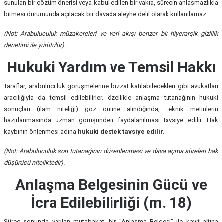
sunulan bir çözüm önerisi veya kabul edilen bir vakıa, sürecin anlaşmazlıkla
bitmesi durumunda açılacak bir davada aleyhe delil olarak kullanılamaz.
(Not: Arabuluculuk müzakereleri ve veri akışı benzer bir hiyerarşik gizlilik
denetimi ile yürütülür).
Hukuki Yardım ve Temsil Hakkı
Taraflar, arabuluculuk görüşmelerine bizzat katılabilecekleri gibi avukatları
aracılığıyla da temsil edilebilirler. özellikle anlaşma tutanağının hukuki
sonuçları (ilam niteliği) göz önüne alındığında, teknik metinlerin
hazırlanmasında uzman görüşünden faydalanılması tavsiye edilir. Hak
kaybının önlenmesi adına
hukuki destek tavsiye edilir.
(Not: Arabuluculuk son tutanağının düzenlenmesi ve dava açma süreleri hak
düşürücü niteliktedir).
Anlaşma Belgesinin Gücü ve
İcra Edilebilirliği (m. 18)
Süreç sonunda varılan mutabakat, bir "Anlaşma Belgesi" ile kayıt altına