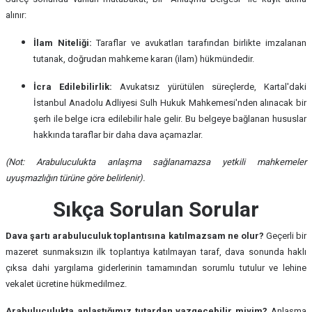
alınır:
İlam Niteliği:
Taraflar ve avukatları tarafından birlikte imzalanan
tutanak, doğrudan mahkeme kararı (ilam) hükmündedir.
İcra Edilebilirlik:
Avukatsız yürütülen süreçlerde, Kartal'daki
İstanbul Anadolu Adliyesi Sulh Hukuk Mahkemesi'nden alınacak bir
şerh ile belge icra edilebilir hale gelir. Bu belgeye bağlanan hususlar
hakkında taraflar bir daha dava açamazlar.
(Not: Arabuluculukta anlaşma sağlanamazsa yetkili mahkemeler
uyuşmazlığın türüne göre belirlenir).
Sıkça Sorulan Sorular
Dava şartı arabuluculuk toplantısına katılmazsam ne olur?
Geçerli bir
mazeret sunmaksızın ilk toplantıya katılmayan taraf, dava sonunda haklı
çıksa dahi yargılama giderlerinin tamamından sorumlu tutulur ve lehine
vekalet ücretine hükmedilmez.
Arabuluculukta anlaştığımız tutardan vazgeçebilir miyim?
Anlaşma