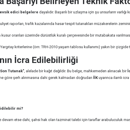
Başarıyı Belirleyen Teknik Faktö
tevsik edici belgelere
dayalıdır. Başarılı bir uzlaşma için şu unsurların varlığı kri
iyet raporları, trafik kazalarında hasar tespit tutanakları müzakerelerin zeminin
 kusur oranları üzerinde dürüstlük kuralı çerçevesinde bir mutabakata varılması 
Yargıtay kriterlerine (örn: TRH-2010 yaşam tablosu kullanımı) yakın bir çizgide tek
n İcra Edilebilirliği
"Son Tutanak"
, alelade bir kağıt değildir. Bu belge, mahkemeden alınacak bir
İ
türüne göre şerh alınmasına dahi gerek kalmadan doğrudan
İİK
uyarınca ilamlı icra 
dilebilir mi?
devam etse dahi, şahsi hak olan tazminat talebi için taraflar arabuluculuk mas