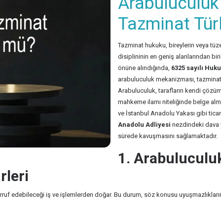
Arabuluculuk 
Tazminat Türl
Tazminat hukuku, bireylerin veya tüze
disiplininin en geniş alanlarından bi
önüne alındığında,
6325 sayılı Hu
arabuluculuk mekanizması, tazminat ta
Arabuluculuk, tarafların kendi çözümle
mahkeme ilamı niteliğinde belge alma
ve İstanbul Anadolu Yakası gibi ticar
Anadolu Adliyesi
nezdindeki dava y
sürede kavuşmasını sağlamaktadır.
1. Arabuluculu
rleri
arruf edebileceği iş ve işlemlerden doğar. Bu durum, söz konusu uyuşmazlıkların