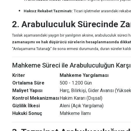
Haksız Rekabet Tazminatı:
Ticari işletmeler arasındaki rekabet
2. Arabuluculuk Sürecinde Z
Taslak aşamasındaki yaygın bir yanılgının aksine, arabuluculuk süreci ha
zamanaşımı ve hak düşürücü sürelerin hesaplanmasında dikkat
"Anlaşamama Tutanağı" ile sona ermesi durumunda, duran süreler kaldığı
Mahkeme Süreci ile Arabuluculuğun Karşıl
Kriter
Mahkeme Yargılaması
Ortalama Süre
500 - 1.200 Gün
Maliyet Yapısı
Harç, Bilirkişi, Gider Avansı (Yüksek
Kontrol Mekanizması
Hakim Kararı (Dışsal)
Gizlilik İlkesi
Aleni (Açık Yargılama)
Hukuki Sonuç
Mahkeme İlamı