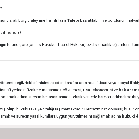
r?
ne sunularak borçlu aleyhine
İlamlı İcra Takibi
başlatılabilir ve borçlunun malvarl
dilmelidir?
lığın türüne göre (örn: İş Hukuku, Ticaret Hukuku) özel uzmanlık eğitimlerini ta
i değil; riskleri minimize eden, taraflar arasındaki ticari veya sosyal ilişkiyi 
me kürsüsü yerine müzakere masasında çözülmesi,
usul ekonomisi
ve
hak arama
mamak adına sürecin her aşamasında teknik verilerle hareket edilmeli ve ih
ış olup, hukuki tavsiye niteliği taşımamaktadır. Her tazminat dosyası; kusur oran
amamak ve sürecin yasal kurallara uygun yürütülmesini sağlamak adına
hukuki d