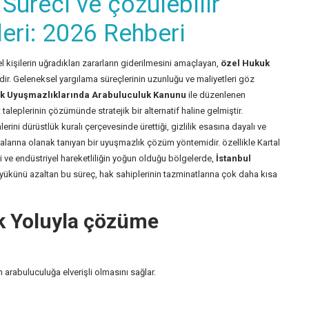
Süreci ve çözülebilir
eri: 2026 Rehberi
l kişilerin uğradıkları zararların giderilmesini amaçlayan,
özel Hukuk
ridir. Geleneksel yargılama süreçlerinin uzunluğu ve maliyetleri göz
kuk Uyuşmazlıklarında Arabuluculuk Kanunu
ile düzenlenen
leplerinin çözümünde stratejik bir alternatif haline gelmiştir.
rini dürüstlük kuralı çerçevesinde ürettiği, gizlilik esasına dayalı ve
larına olanak tanıyan bir uyuşmazlık çözüm yöntemidir. özellikle Kartal
i ve endüstriyel hareketliliğin yoğun olduğu bölgelerde,
İstanbul
ükünü azaltan bu süreç, hak sahiplerinin tazminatlarına çok daha kısa
k Yoluyla çözüme
 arabuluculuğa elverişli olmasını sağlar.