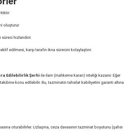
rler
tiktir:
i oluşturur.
süreci hızlandırır.
lif edilmesi, karşı tarafın ikna sürecini kolaylaştırır.
cra Edilebilirlik Şerhi
ile ilam (mahkeme kararı) niteliği kazanır. Eğer
takibine konu edilebilir. Bu, tazminatın tahsilat kabiliyetini garanti altına
asına oturabilirler. Uzlaşma, ceza davasının tazminat boyutunu (şahsi