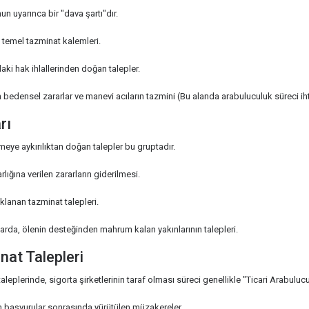
n uyarınca bir "dava şartı"dır.
temel tazminat kalemleri.
ki hak ihlallerinden doğan talepler.
bedensel zararlar ve manevi acıların tazmini (Bu alanda arabuluculuk süreci ihti
rı
eye aykırılıktan doğan talepler bu gruptadır.
rlığına verilen zararların giderilmesi.
klanan tazminat talepleri.
rda, ölenin desteğinden mahrum kalan yakınlarının talepleri.
nat Talepleri
aleplerinde, sigorta şirketlerinin taraf olması süreci genellikle "Ticari Arabul
an başvurular sonrasında yürütülen müzakereler.