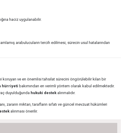
ığına haciz uygulanabilir.
mamlamış arabulucuların tercih edilmesi, sürecin usul hatalarından
koruyan ve en önemlisi tahsilat sürecini öngörülebilir kılan bir
 hürriyeti
bakımından en verimli yöntem olarak kabul edilmektedir.
tiyaç duyulduğunda
hukuki destek
alınmalıdır.
ı, zararın miktarı, tarafların sıfatı ve güncel mevzuat hükümleri
estek
alınması önerilir.