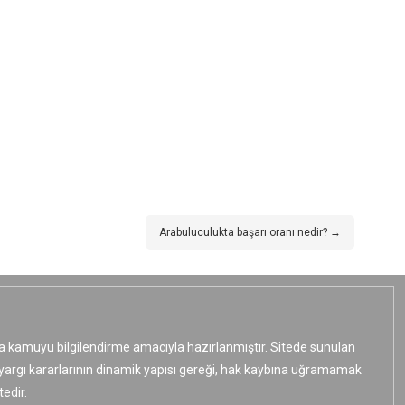
Arabuluculukta başarı oranı nedir? →
ızca kamuyu bilgilendirme amacıyla hazırlanmıştır. Sitede sunulan
e yargı kararlarının dinamik yapısı gereği, hak kaybına uğramamak
edir.