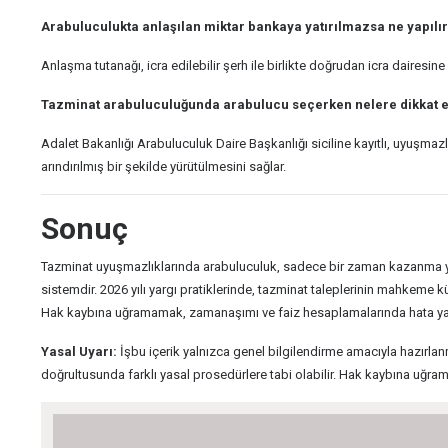
Arabuluculukta anlaşılan miktar bankaya yatırılmazsa ne yapılı
Anlaşma tutanağı, icra edilebilir şerh ile birlikte doğrudan icra dairesi
Tazminat arabuluculuğunda arabulucu seçerken nelere dikkat e
Adalet Bakanlığı Arabuluculuk Daire Başkanlığı siciline kayıtlı, uyuşmaz
arındırılmış bir şekilde yürütülmesini sağlar.
Sonuç
Tazminat uyuşmazlıklarında arabuluculuk, sadece bir zaman kazanma yöntem
sistemdir. 2026 yılı yargı pratiklerinde, tazminat taleplerinin mahke
Hak kaybına uğramamak, zamanaşımı ve faiz hesaplamalarında hata yap
Yasal Uyarı:
İşbu içerik yalnızca genel bilgilendirme amacıyla hazırlanm
doğrultusunda farklı yasal prosedürlere tabi olabilir. Hak kaybına uğr