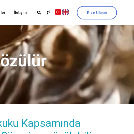
ler
İletişim
Bize Ulaşın
çözülür
kuku Kapsamında