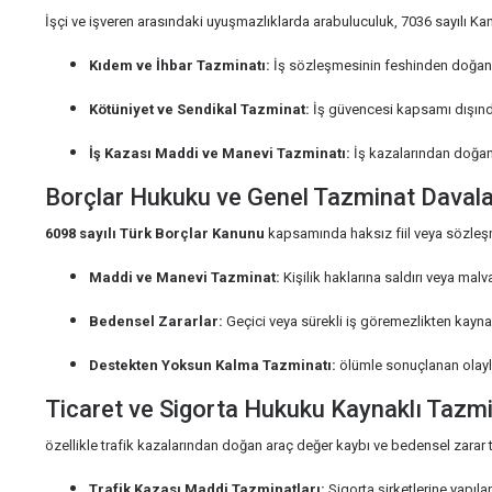
İşçi ve işveren arasındaki uyuşmazlıklarda arabuluculuk, 7036 sayılı Kanu
Kıdem ve İhbar Tazminatı:
İş sözleşmesinin feshinden doğan 
Kötüniyet ve Sendikal Tazminat:
İş güvencesi kapsamı dışında
İş Kazası Maddi ve Manevi Tazminatı:
İş kazalarından doğan 
Borçlar Hukuku ve Genel Tazminat Davala
6098 sayılı Türk Borçlar Kanunu
kapsamında haksız fiil veya sözleşm
Maddi ve Manevi Tazminat:
Kişilik haklarına saldırı veya malva
Bedensel Zararlar:
Geçici veya sürekli iş göremezlikten kayna
Destekten Yoksun Kalma Tazminatı:
ölümle sonuçlanan olayla
Ticaret ve Sigorta Hukuku Kaynaklı Tazmi
özellikle trafik kazalarından doğan araç değer kaybı ve bedensel zarar t
Trafik Kazası Maddi Tazminatları:
Sigorta şirketlerine yapıl