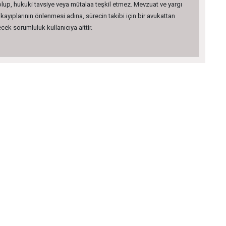
 olup, hukuki tavsiye veya mütalaa teşkil etmez. Mevzuat ve yargı
kayıplarının önlenmesi adına, sürecin takibi için bir avukattan
ek sorumluluk kullanıcıya aittir.