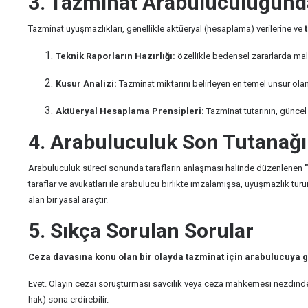
3. Tazminat Arabuluculuğunda 
Tazminat uyuşmazlıkları, genellikle aktüeryal (hesaplama) verilerine ve
Teknik Raporların Hazırlığı:
özellikle bedensel zararlarda malul
Kusur Analizi:
Tazminat miktarını belirleyen en temel unsur olan
Aktüeryal Hesaplama Prensipleri:
Tazminat tutarının, güncel 
4. Arabuluculuk Son Tutanağını
Arabuluculuk süreci sonunda tarafların anlaşması halinde düzenlenen
taraflar ve avukatları ile arabulucu birlikte imzalamışsa, uyuşmazlık 
alan bir yasal araçtır.
5. Sıkça Sorulan Sorular
Ceza davasına konu olan bir olayda tazminat için arabulucuya gi
Evet. Olayın cezai soruşturması savcılık veya ceza mahkemesi nezdinde 
hak) sona erdirebilir.