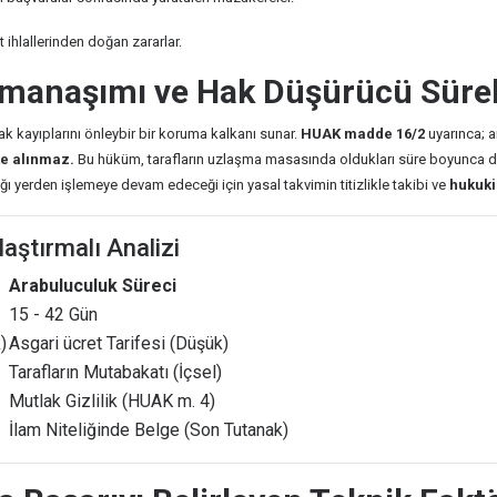
 ihlallerinden doğan zararlar.
amanaşımı ve Hak Düşürücü Süre
k kayıplarını önleybir bir koruma kalkanı sunar.
HUAK madde 16/2
uyarınca; 
e alınmaz.
Bu hüküm, tarafların uzlaşma masasında oldukları süre boyunca d
 yerden işlemeye devam edeceği için yasal takvimin titizlikle takibi ve
hukuki
aştırmalı Analizi
Arabuluculuk Süreci
15 - 42 Gün
)
Asgari ücret Tarifesi (Düşük)
Tarafların Mutabakatı (İçsel)
Mutlak Gizlilik (HUAK m. 4)
İlam Niteliğinde Belge (Son Tutanak)