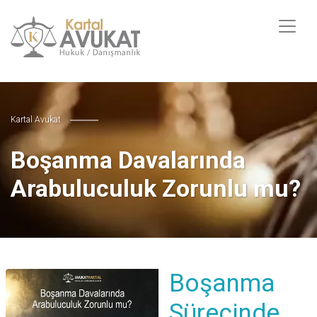
Kartal Avukat
Boşanma Davalarında
Arabuluculuk Zorunlu mu?
Boşanma
Sürecinde