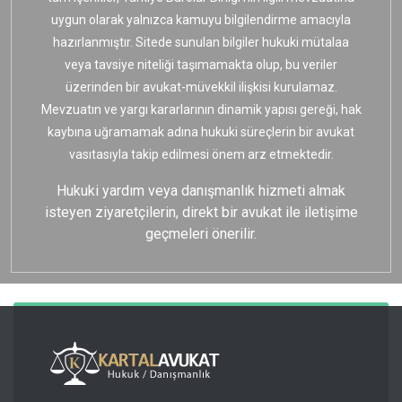
uygun olarak yalnızca kamuyu bilgilendirme amacıyla
hazırlanmıştır. Sitede sunulan bilgiler hukuki mütalaa
veya tavsiye niteliği taşımamakta olup, bu veriler
üzerinden bir avukat-müvekkil ilişkisi kurulamaz.
Mevzuatın ve yargı kararlarının dinamik yapısı gereği, hak
kaybına uğramamak adına hukuki süreçlerin bir avukat
vasıtasıyla takip edilmesi önem arz etmektedir.
Hukuki yardım veya danışmanlık hizmeti almak
isteyen ziyaretçilerin, direkt bir avukat ile iletişime
geçmeleri önerilir.