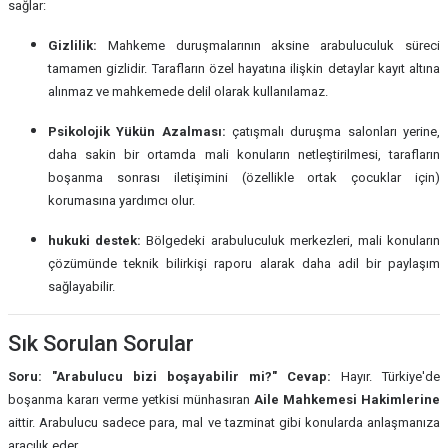
sağlar:
Gizlilik:
Mahkeme duruşmalarının aksine arabuluculuk süreci
tamamen gizlidir. Tarafların özel hayatına ilişkin detaylar kayıt altına
alınmaz ve mahkemede delil olarak kullanılamaz.
Psikolojik Yükün Azalması:
çatışmalı duruşma salonları yerine,
daha sakin bir ortamda mali konuların netleştirilmesi, tarafların
boşanma sonrası iletişimini (özellikle ortak çocuklar için)
korumasına yardımcı olur.
hukuki destek:
Bölgedeki arabuluculuk merkezleri, mali konuların
çözümünde teknik bilirkişi raporu alarak daha adil bir paylaşım
sağlayabilir.
Sık Sorulan Sorular
Soru: "Arabulucu bizi boşayabilir mi?"
Cevap:
Hayır. Türkiye'de
boşanma kararı verme yetkisi münhasıran
Aile Mahkemesi Hakimlerine
aittir. Arabulucu sadece para, mal ve tazminat gibi konularda anlaşmanıza
aracılık eder.