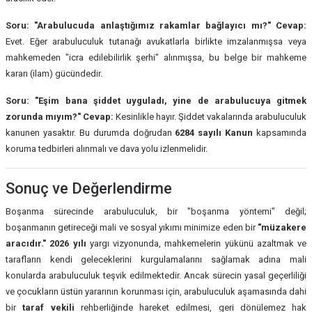
Soru: "Arabulucuda anlaştığımız rakamlar bağlayıcı mı?"
Cevap:
Evet. Eğer arabuluculuk tutanağı avukatlarla birlikte imzalanmışsa veya
mahkemeden "icra edilebilirlik şerhi" alınmışsa, bu belge bir mahkeme
kararı (ilam) gücündedir.
Soru: "Eşim bana şiddet uyguladı, yine de arabulucuya gitmek
zorunda mıyım?"
Cevap:
Kesinlikle hayır. Şiddet vakalarında arabuluculuk
kanunen yasaktır. Bu durumda doğrudan
6284 sayılı Kanun
kapsamında
koruma tedbirleri alınmalı ve dava yolu izlenmelidir.
Sonuç ve Değerlendirme
Boşanma sürecinde arabuluculuk, bir "boşanma yöntemi" değil;
boşanmanın getireceği mali ve sosyal yıkımı minimize eden bir
"müzakere
aracıdır."
2026 yılı
yargı vizyonunda, mahkemelerin yükünü azaltmak ve
tarafların kendi geleceklerini kurgulamalarını sağlamak adına mali
konularda arabuluculuk teşvik edilmektedir. Ancak sürecin yasal geçerliliği
ve çocukların üstün yararının korunması için, arabuluculuk aşamasında dahi
bir
taraf vekili
rehberliğinde hareket edilmesi, geri dönülemez hak