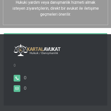
Hukuki yardım veya danışmanlık hizmeti almak
isteyen ziyaretçilerin, direkt bir avukat ile iletişime
geçmeleri önerilir.
0
0
0