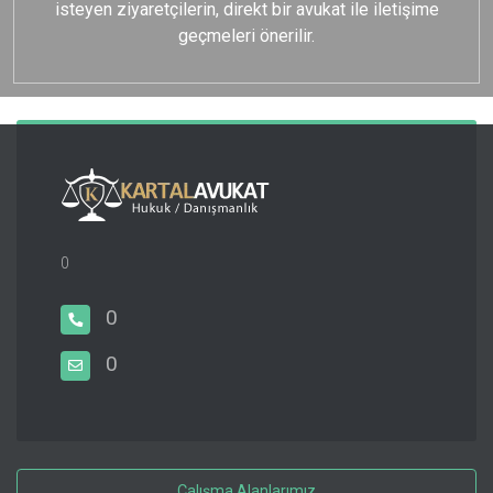
isteyen ziyaretçilerin, direkt bir avukat ile iletişime
geçmeleri önerilir.
0
0
0
Çalışma Alanlarımız