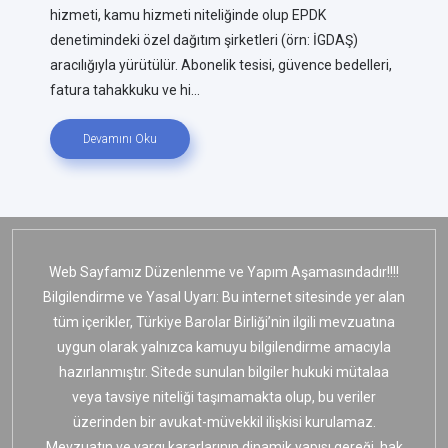
hizmeti, kamu hizmeti niteliğinde olup EPDK
denetimindeki özel dağıtım şirketleri (örn: İGDAŞ)
aracılığıyla yürütülür. Abonelik tesisi, güvence bedelleri,
fatura tahakkuku ve hi...
Devamını Oku
Web Sayfamız Düzenlenme ve Yapım Aşamasındadır!!!!
Bilgilendirme ve Yasal Uyarı: Bu internet sitesinde yer alan
tüm içerikler, Türkiye Barolar Birliği’nin ilgili mevzuatına
uygun olarak yalnızca kamuyu bilgilendirme amacıyla
hazırlanmıştır. Sitede sunulan bilgiler hukuki mütalaa
veya tavsiye niteliği taşımamakta olup, bu veriler
üzerinden bir avukat-müvekkil ilişkisi kurulamaz.
Mevzuatın ve yargı kararlarının dinamik yapısı gereği, hak