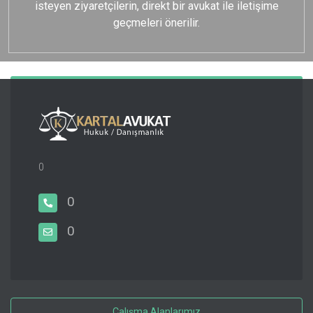
isteyen ziyaretçilerin, direkt bir avukat ile iletişime
geçmeleri önerilir.
0
0
0
Çalışma Alanlarımız