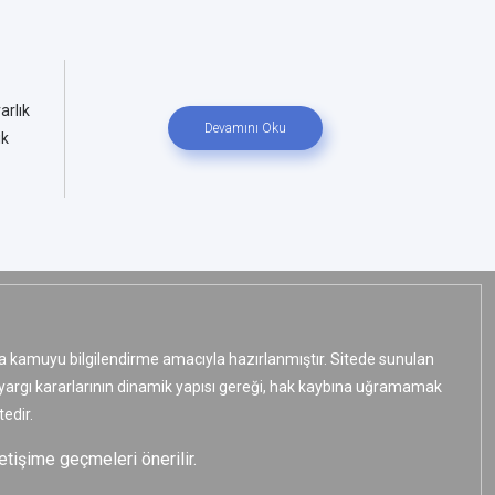
arlık
Devamını Oku
ık
ızca kamuyu bilgilendirme amacıyla hazırlanmıştır. Sitede sunulan
e yargı kararlarının dinamik yapısı gereği, hak kaybına uğramamak
edir.
etişime geçmeleri önerilir.