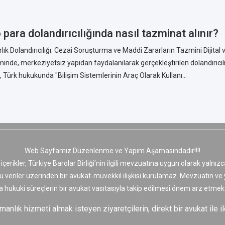
 para dolandırıcılığında nasıl tazminat alınır?
rlık Dolandırıcılığı: Cezai Soruşturma ve Maddi Zararların Tazmini Dijital v
inde, merkeziyetsiz yapıdan faydalanılarak gerçekleştirilen dolandırıcıl
, Türk hukukunda "Bilişim Sistemlerinin Araç Olarak Kullanı...
Web Sayfamız Düzenlenme ve Yapım Aşamasındadır!!!!
 içerikler, Türkiye Barolar Birliği’nin ilgili mevzuatına uygun olarak yaln
bu veriler üzerinden bir avukat-müvekkil ilişkisi kurulamaz. Mevzuatın v
a hukuki süreçlerin bir avukat vasıtasıyla takip edilmesi önem arz etmekt
nlık hizmeti almak isteyen ziyaretçilerin, direkt bir avukat ile il