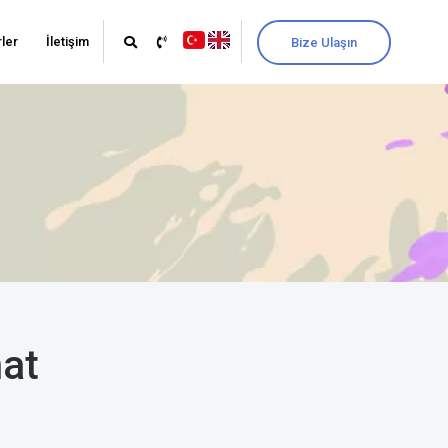
ler
İletişim
Bize Ulaşın
nat