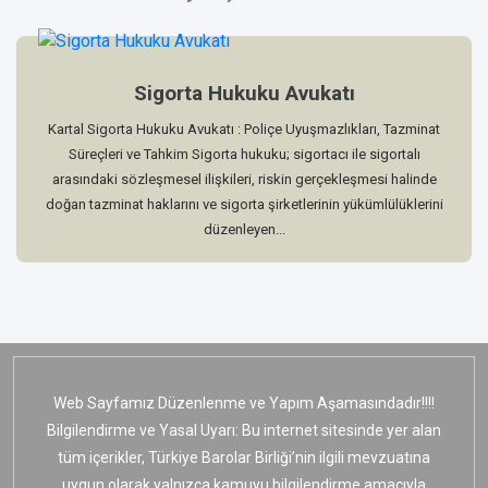
Sigorta Hukuku Avukatı
Kartal Sigorta Hukuku Avukatı : Poliçe Uyuşmazlıkları, Tazminat
Süreçleri ve Tahkim Sigorta hukuku; sigortacı ile sigortalı
arasındaki sözleşmesel ilişkileri, riskin gerçekleşmesi halinde
doğan tazminat haklarını ve sigorta şirketlerinin yükümlülüklerini
düzenleyen...
Web Sayfamız Düzenlenme ve Yapım Aşamasındadır!!!!
Bilgilendirme ve Yasal Uyarı: Bu internet sitesinde yer alan
tüm içerikler, Türkiye Barolar Birliği’nin ilgili mevzuatına
uygun olarak yalnızca kamuyu bilgilendirme amacıyla