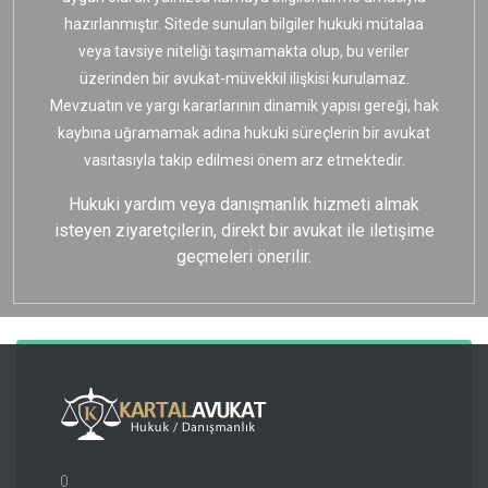
hazırlanmıştır. Sitede sunulan bilgiler hukuki mütalaa
veya tavsiye niteliği taşımamakta olup, bu veriler
üzerinden bir avukat-müvekkil ilişkisi kurulamaz.
Mevzuatın ve yargı kararlarının dinamik yapısı gereği, hak
kaybına uğramamak adına hukuki süreçlerin bir avukat
vasıtasıyla takip edilmesi önem arz etmektedir.
Hukuki yardım veya danışmanlık hizmeti almak
isteyen ziyaretçilerin, direkt bir avukat ile iletişime
geçmeleri önerilir.
0