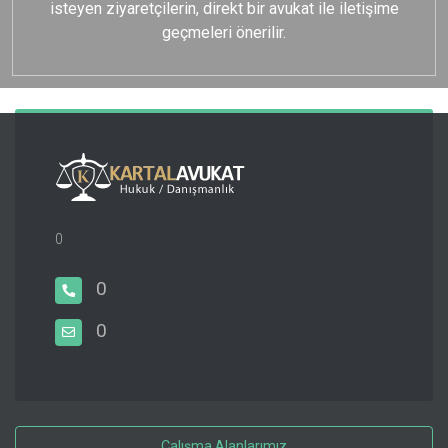
isteyen ziyaretçilerin, direkt bir avukat ile iletişime
geçmeleri önerilir.
0
0
0
Çalışma Alanlarımız