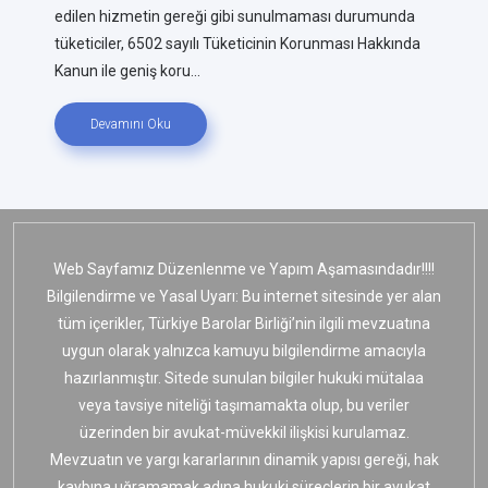
edilen hizmetin gereği gibi sunulmaması durumunda
tüketiciler, 6502 sayılı Tüketicinin Korunması Hakkında
Kanun ile geniş koru...
Devamını Oku
Web Sayfamız Düzenlenme ve Yapım Aşamasındadır!!!!
Bilgilendirme ve Yasal Uyarı: Bu internet sitesinde yer alan
tüm içerikler, Türkiye Barolar Birliği’nin ilgili mevzuatına
uygun olarak yalnızca kamuyu bilgilendirme amacıyla
hazırlanmıştır. Sitede sunulan bilgiler hukuki mütalaa
veya tavsiye niteliği taşımamakta olup, bu veriler
üzerinden bir avukat-müvekkil ilişkisi kurulamaz.
Mevzuatın ve yargı kararlarının dinamik yapısı gereği, hak
kaybına uğramamak adına hukuki süreçlerin bir avukat