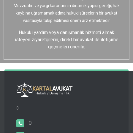
Mevzuatın ve yargı kararlarının dinamik yapısı gereği, hak
kaybına uğramamak adına hukuki süreçlerin bir avukat
vasıtasıyla takip edilmesi önem arz etmektedir.
Hukuki yardım veya danışmanlık hizmeti almak
isteyen ziyaretçilerin, direkt bir avukat ile iletişime
geçmeleri önerilir.
0
0