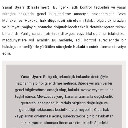
Yasal Uyarı (Disclaimer):
Bu içerik, adli kontrol tedbirleri ve yasal
süreçler hakkında genel bilgilendirme amacıyla hazırlanmıştır. Ceza
Muhakemesi Hukuku;
hak düşürücü sürelerin
takibi, ölçülülük itirazları
ve hürriyeti bağlayıcı sonuçlar doğurabilecek teknik detaylar içeren teknik
bir alandır. Yanlış sunulan bir itiraz dilekçesi veya ihlal durumu, telafisi zor
mağduriyetlere yol açabilir. Bu nedenle, adli kontrol süreçlerinde bir
hukukçu rehberliğinde yürütülen süreçlerle
hukuki destek
alınması tavsiye
edilir.
Yasal Uyarı:
Bu içerik, teknolojik imkanlar desteğiyle
hazırlanmış bir bilgilendirme metnidir. Sitede yer alan veriler
genel bilgilendirme amaçlı olup, hukuki tavsiye veya mütalaa
teşkil etmez. Mevzuat ve yargı kararları zamanla değişkenlik
gösterebileceğinden, buradaki bilgilerin doğruluğu ve
güncelliği noktasında kesinlik arz etmeyebilir. Olası hak
kayıplarının önlenmesi adına, sürecin takibi için bir avukattan
hukuki yardım alınması önem arz etmektedir. Sitedeki