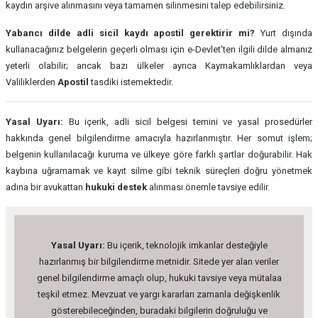
kaydın arşive alınmasını veya tamamen silinmesini talep edebilirsiniz.
Yabancı dilde adli sicil kaydı apostil gerektirir mi?
Yurt dışında
kullanacağınız belgelerin geçerli olması için e-Devlet'ten ilgili dilde almanız
yeterli olabilir; ancak bazı ülkeler ayrıca Kaymakamlıklardan veya
Valiliklerden
Apostil
tasdiki istemektedir.
Yasal Uyarı:
Bu içerik, adli sicil belgesi temini ve yasal prosedürler
hakkında genel bilgilendirme amacıyla hazırlanmıştır. Her somut işlem;
belgenin kullanılacağı kuruma ve ülkeye göre farklı şartlar doğurabilir. Hak
kaybına uğramamak ve kayıt silme gibi teknik süreçleri doğru yönetmek
adına bir avukattan
hukuki destek
alınması önemle tavsiye edilir.
Yasal Uyarı:
Bu içerik, teknolojik imkanlar desteğiyle
hazırlanmış bir bilgilendirme metnidir. Sitede yer alan veriler
genel bilgilendirme amaçlı olup, hukuki tavsiye veya mütalaa
teşkil etmez. Mevzuat ve yargı kararları zamanla değişkenlik
gösterebileceğinden, buradaki bilgilerin doğruluğu ve