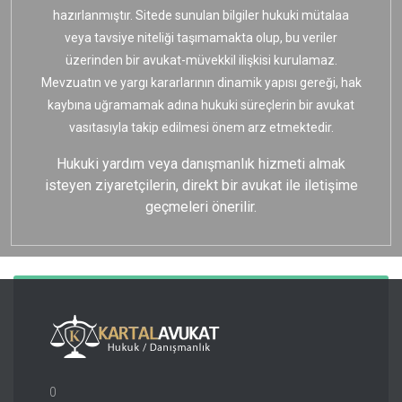
hazırlanmıştır. Sitede sunulan bilgiler hukuki mütalaa
veya tavsiye niteliği taşımamakta olup, bu veriler
üzerinden bir avukat-müvekkil ilişkisi kurulamaz.
Mevzuatın ve yargı kararlarının dinamik yapısı gereği, hak
kaybına uğramamak adına hukuki süreçlerin bir avukat
vasıtasıyla takip edilmesi önem arz etmektedir.
Hukuki yardım veya danışmanlık hizmeti almak
isteyen ziyaretçilerin, direkt bir avukat ile iletişime
geçmeleri önerilir.
0