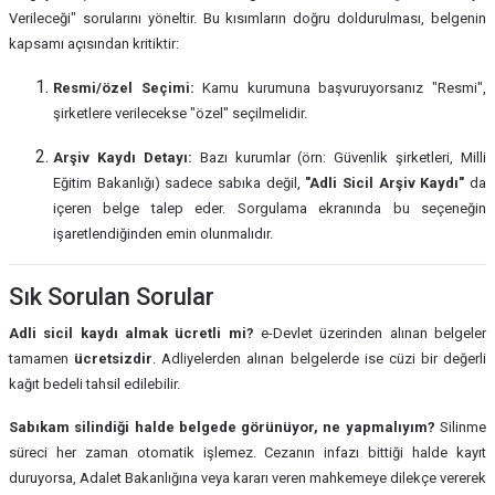
Verileceği" sorularını yöneltir. Bu kısımların doğru doldurulması, belgenin
kapsamı açısından kritiktir:
Resmi/özel Seçimi:
Kamu kurumuna başvuruyorsanız "Resmi",
şirketlere verilecekse "özel" seçilmelidir.
Arşiv Kaydı Detayı:
Bazı kurumlar (örn: Güvenlik şirketleri, Milli
Eğitim Bakanlığı) sadece sabıka değil,
"Adli Sicil Arşiv Kaydı"
da
içeren belge talep eder. Sorgulama ekranında bu seçeneğin
işaretlendiğinden emin olunmalıdır.
Sık Sorulan Sorular
Adli sicil kaydı almak ücretli mi?
e-Devlet üzerinden alınan belgeler
tamamen
ücretsizdir
. Adliyelerden alınan belgelerde ise cüzi bir değerli
kağıt bedeli tahsil edilebilir.
Sabıkam silindiği halde belgede görünüyor, ne yapmalıyım?
Silinme
süreci her zaman otomatik işlemez. Cezanın infazı bittiği halde kayıt
duruyorsa, Adalet Bakanlığına veya kararı veren mahkemeye dilekçe vererek