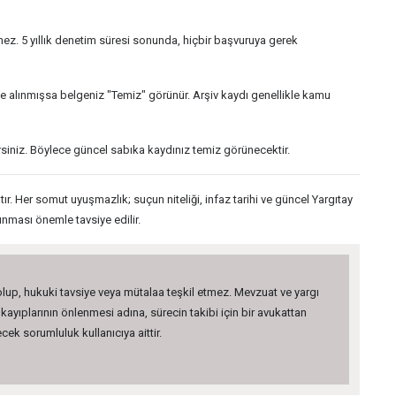
ez. 5 yıllık denetim süresi sonunda, hiçbir başvuruya gerek
şive alınmışsa belgeniz "Temiz" görünür. Arşiv kaydı genellikle kamu
rsiniz. Böylece güncel sabıka kaydınız temiz görünecektir.
. Her somut uyuşmazlık; suçun niteliği, infaz tarihi ve güncel Yargıtay
ınması önemle tavsiye edilir.
 olup, hukuki tavsiye veya mütalaa teşkil etmez. Mevzuat ve yargı
kayıplarının önlenmesi adına, sürecin takibi için bir avukattan
ek sorumluluk kullanıcıya aittir.