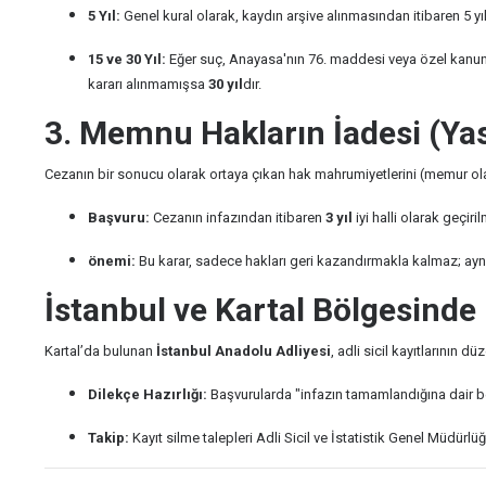
5 Yıl:
Genel kural olarak, kaydın arşive alınmasından itibaren 5 yıl
15 ve 30 Yıl:
Eğer suç, Anayasa'nın 76. maddesi veya özel kanunlar
kararı alınmamışsa
30 yıl
dır.
3. Memnu Hakların İadesi (Yas
Cezanın bir sonucu olarak ortaya çıkan hak mahrumiyetlerini (memur ola
Başvuru:
Cezanın infazından itibaren
3 yıl
iyi halli olarak geç
önemi:
Bu karar, sadece hakları geri kazandırmakla kalmaz; aynı 
İstanbul ve Kartal Bölgesinde
Kartal’da bulunan
İstanbul Anadolu Adliyesi
, adli sicil kayıtlarının 
Dilekçe Hazırlığı:
Başvurularda "infazın tamamlandığına dair belg
Takip:
Kayıt silme talepleri Adli Sicil ve İstatistik Genel Müdürlü