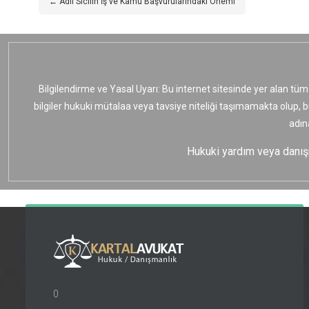
← Adli Sicilin İş ve Kamu Başvurularındaki Önemi
Bilgilendirme ve Yasal Uyarı: Bu internet sitesinde yer alan tüm
bilgiler hukuki mütalaa veya tavsiye niteliği taşımamakta olup, 
adın
Hukuki yardım veya danışma
0