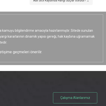
Adli Sicil Kaydında Hangi Suçlar Görülür? →
ızca kamuyu bilgilendirme amacıyla hazırlanmıştır. Sitede sunulan
e yargı kararlarının dinamik yapısı gereği, hak kaybına uğramamak
edir.
etişime geçmeleri önerilir.
Çalışma Alanlarımız