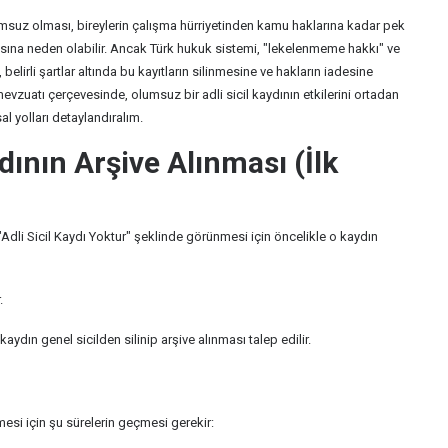
lumsuz olması, bireylerin çalışma hürriyetinden kamu haklarına kadar pek
sına neden olabilir. Ancak Türk hukuk sistemi, "lekelenmeme hakkı" ve
belirli şartlar altında bu kayıtların silinmesine ve hakların iadesine
evzuatı çerçevesinde, olumsuz bir adli sicil kaydının etkilerini ortadan
l yolları detaylandıralım.
ydının Arşive Alınması (İlk
Adli Sicil Kaydı Yoktur" şeklinde görünmesi için öncelikle o kaydın
.
aydın genel sicilden silinip arşive alınması talep edilir.
nmesi için şu sürelerin geçmesi gerekir: