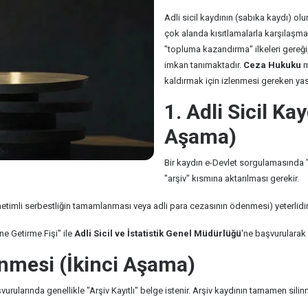
Adli sicil kaydının (sabıka kaydı) o
çok alanda kısıtlamalarla karşılaşma
"topluma kazandırma" ilkeleri gereği, 
imkan tanımaktadır.
Ceza Hukuku
m
kaldırmak için izlenmesi gereken yasa
1. Adli Sicil Ka
Aşama)
Bir kaydın e-Devlet sorgulamasında "
"arşiv" kısmına aktarılması gerekir.
etimli serbestliğin tamamlanması veya adli para cezasının ödenmesi) yeterlidir
e Getirme Fişi" ile
Adli Sicil ve İstatistik Genel Müdürlüğü
'ne başvurularak k
linmesi (İkinci Aşama)
şvurularında genellikle "Arşiv Kayıtlı" belge istenir. Arşiv kaydının tamamen sili