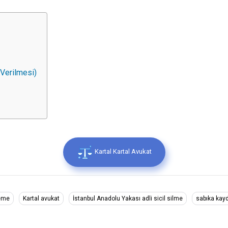
 Verilmesi)
Kartal Kartal Avukat
leme
Kartal avukat
İstanbul Anadolu Yakası adli sicil silme
sabıka kayd