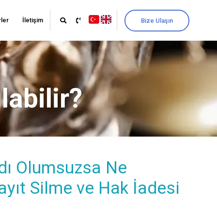
ler
İletişim
Bize Ulaşın
abilir?
aydı Olumsuzsa Ne
Kayıt Silme ve Hak İadesi