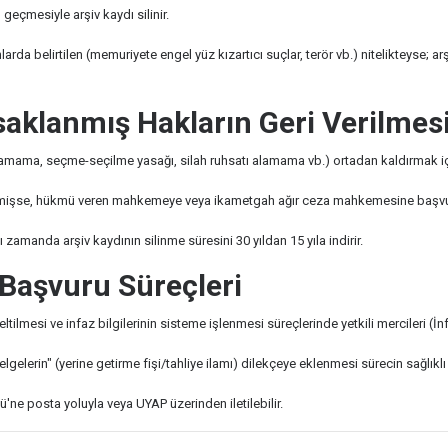
 geçmesiyle arşiv kaydı silinir.
da belirtilen (memuriyete engel yüz kızartıcı suçlar, terör vb.) nitelikteyse; a
aklanmış Hakların Geri Verilmesi
mama, seçme-seçilme yasağı, silah ruhsatı alamama vb.) ortadan kaldırmak için
irilmişse, hükmü veren mahkemeye veya ikametgah ağır ceza mahkemesine başvur
zamanda arşiv kaydının silinme süresini 30 yıldan 15 yıla indirir.
 Başvuru Süreçleri
düzeltilmesi ve infaz bilgilerinin sisteme işlenmesi süreçlerinde yetkili mercileri
elerin" (yerine getirme fişi/tahliye ilamı) dilekçeye eklenmesi sürecin sağlıklı 
ğü'ne posta yoluyla veya UYAP üzerinden iletilebilir.