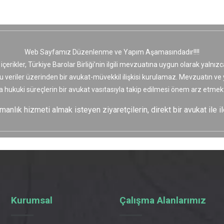
Web Sayfamız Düzenlenme ve Yapım Aşamasındadır!!!!
 içerikler, Türkiye Barolar Birliği’nin ilgili mevzuatına uygun olarak yaln
bu veriler üzerinden bir avukat-müvekkil ilişkisi kurulamaz. Mevzuatın v
a hukuki süreçlerin bir avukat vasıtasıyla takip edilmesi önem arz etmekt
nlık hizmeti almak isteyen ziyaretçilerin, direkt bir avukat ile il
Kurumsal
Çalışma Alanlarımız