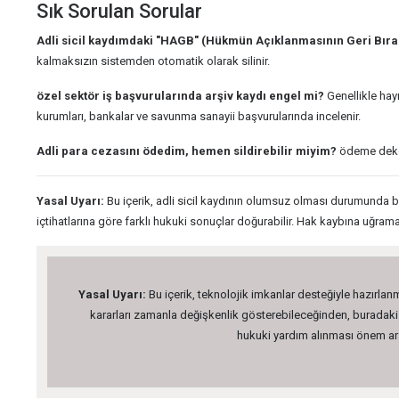
Sık Sorulan Sorular
Adli sicil kaydımdaki "HAGB" (Hükmün Açıklanmasının Geri Bırakı
kalmaksızın sistemden otomatik olarak silinir.
özel sektör iş başvurularında arşiv kaydı engel mi?
Genellikle hayı
kurumları, bankalar ve savunma sanayii başvurularında incelenir.
Adli para cezasını ödedim, hemen sildirebilir miyim?
ödeme dekont
Yasal Uyarı:
Bu içerik, adli sicil kaydının olumsuz olması durumunda ba
içtihatlarına göre farklı hukuki sonuçlar doğurabilir. Hak kaybına uğr
Yasal Uyarı:
Bu içerik, teknolojik imkanlar desteğiyle hazırlanm
kararları zamanla değişkenlik gösterebileceğinden, buradaki bi
hukuki yardım alınması önem arz 