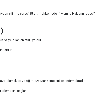
rşivden silinme süresi
15 yıl
, mahkemeden "Memnu Hakların İadesi"
)
 başvurulan en etkili yoldur.
ulabilir.
 (İnfaz Hakimlikleri ve Ağır Ceza Mahkemeleri) barındırmaktadır.
ilerlemesini sağlar.