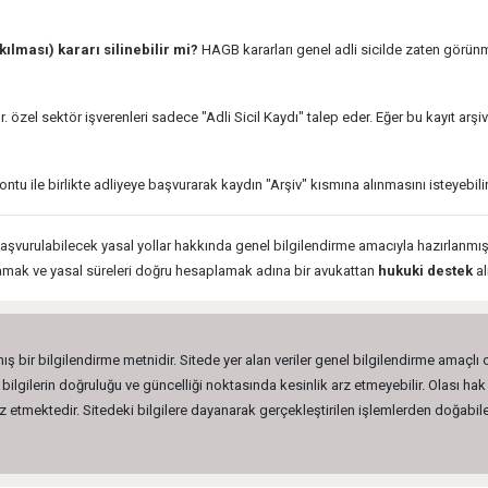
lması) kararı silinebilir mi?
HAGB kararları genel adli sicilde zaten görünm
r. özel sektör işverenleri sadece "Adli Sicil Kaydı" talep eder. Eğer bu kayıt ar
u ile birlikte adliyeye başvurarak kaydın "Arşiv" kısmına alınmasını isteyebili
şvurulabilecek yasal yollar hakkında genel bilgilendirme amacıyla hazırlanmıştır
amamak ve yasal süreleri doğru hesaplamak adına bir avukattan
hukuki destek
al
ış bir bilgilendirme metnidir. Sitede yer alan veriler genel bilgilendirme amaçlı
lgilerin doğruluğu ve güncelliği noktasında kesinlik arz etmeyebilir. Olası hak 
etmektedir. Sitedeki bilgilere dayanarak gerçekleştirilen işlemlerden doğabilec