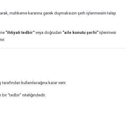
vurarak, mahkeme kararına gerek duymaksızın şerh işlenmesini talep
ine
"ihtiyati tedbir"
veya doğrudan
"aile konutu şerhi"
işlenmesi
ır.
arafından kullanılacağına karar verir.
ir "tedbir" niteliğindedir.