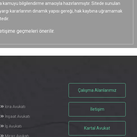
ızca kamuyu bilgilendirme amacıyla hazırlanmıştır. Sitede sunulan
e yargı kararlarının dinamik yapısı gereği, hak kaybına uğramamak
edir.
etişime geçmeleri önerilir.
Çalışma Alanlarımız
İcra Avukatı
İletişim
İnşaat Avukatı
İş Avukatı
Kartal Avukat
Miras Avukatı