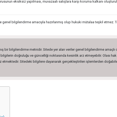
usunun eksiksiz yapılması, muvazaalı satışlara karşı koruma kalkanı oluşturulma
genel bilgilendirme amacıyla hazırlanmış olup hukuki mütalaa teşkil etmez. Ta
ış bir bilgilendirme metnidir. Sitede yer alan veriler genel bilgilendirme amaçlı
lgilerin doğruluğu ve güncelliği noktasında kesinlik arz etmeyebilir. Olası hak 
etmektedir. Sitedeki bilgilere dayanarak gerçekleştirilen işlemlerden doğabilec