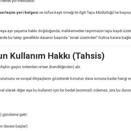
i temel yol mevcuttur:
yerleşim yeri belgesi
ve nüfus kayıt örneği ile ilgili Tapu Müdürlüğü’ne baş
veya ayrı yaşama hakkı doğduğunda; mahkemeden taşınmazın tapu kaydı üzer
lerde bu talep genellikle davanın başında "evrak üzerinden" hızlıca karara bağlan
n Kullanım Hakkı (Tahsis)
kin geçici önlemleri re'sen (kendiliğinden) alır.
urumunu ve sosyal ihtiyaçlarını gözeterek konutun dava sonuna kadar hangi eş t
l olarak diğer eşe bu kullanım için bir bedel (ecrimisil) ödemez; zira bu durum b
i) gündeme gelir:
ı davası başlar).