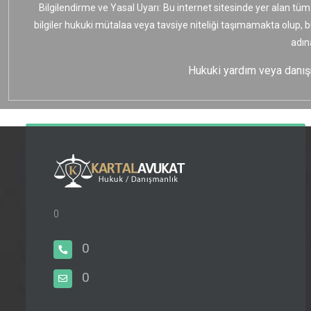
Bilgilendirme ve Yasal Uyarı: Bu internet sitesinde yer alan tüm
bilgiler hukuki mütalaa veya tavsiye niteliği taşımamakta olup, 
adın
Hukuki yardım veya danışma
0
0
0