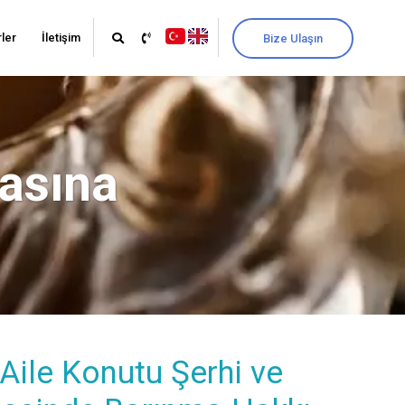
ler
İletişim
Bize Ulaşın
asına
Aile Konutu Şerhi ve