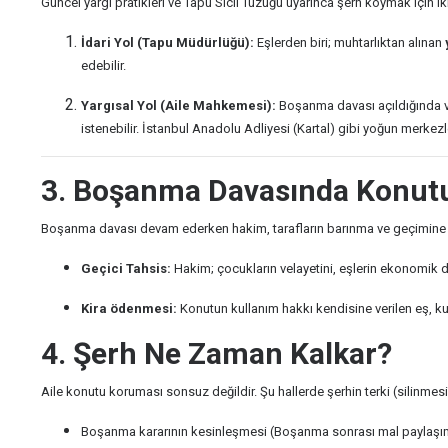
Güncel yargı pratikleri ve Tapu Sicil Tüzüğü uyarınca şerh koymak için ik
İdari Yol (Tapu Müdürlüğü):
Eşlerden biri; muhtarlıktan alınan
edebilir.
Yargısal Yol (Aile Mahkemesi):
Boşanma davası açıldığında 
istenebilir. İstanbul Anadolu Adliyesi (Kartal) gibi yoğun merkez
3. Boşanma Davasında Konutu
Boşanma davası devam ederken hakim, tarafların barınma ve geçimine iliş
Geçici Tahsis:
Hakim; çocukların velayetini, eşlerin ekonomik d
Kira ödenmesi:
Konutun kullanım hakkı kendisine verilen eş, kura
4. Şerh Ne Zaman Kalkar?
Aile konutu koruması sonsuz değildir. Şu hallerde şerhin terki (silinmes
Boşanma kararının kesinleşmesi (Boşanma sonrası mal paylaşım