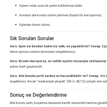
Eşlerin ortak rızası ile şerhin kaldırılması talebi.
Konutun aile konutu vasfını yitirmesi (başka bir eve taşınma).
Eşlerden birinin ölümü.
Sık Sorulan Sorular
Soru: Eşim evi benden habersiz sattı, ne yapabilirim?
Cevap:
Eğer
tekrar eşinizin üzerine dönmesini isteyebilirsiniz.
Soru: Kirada oturuyoruz, ev sahibi eşimin imzasıyla sözleşmeyi
yoksa fesih geçersizdir.
Soru: Aile konutu şerhi varken ev haczedilebilir mi?
Cevap:
Aile 
engellemez. Ancak "meskeniyet şikayeti" (İİK m. 82/12) yoluyla evin satışı
Sonuç ve Değerlendirme
Aile konutu şerhi, boşanma davasının kaotik sürecinde barınma güvenliğ