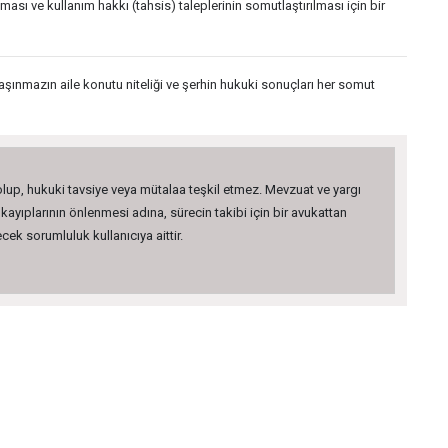
sı ve kullanım hakkı (tahsis) taleplerinin somutlaştırılması için bir
şınmazın aile konutu niteliği ve şerhin hukuki sonuçları her somut
 olup, hukuki tavsiye veya mütalaa teşkil etmez. Mevzuat ve yargı
kayıplarının önlenmesi adına, sürecin takibi için bir avukattan
ek sorumluluk kullanıcıya aittir.