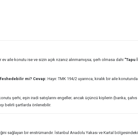
 ev aile konutu ise ve sizin açık rızanız alınmamışsa; şerh olmasa dahi
"Tapu İ
 feshedebilir mi?
Cevap:
Hayır. TMK 194/2 uyarınca, kiralık bir aile konutund
konutu şerhi, eşin iradi satışlarını engeller; ancak üçüncü kişilerin (banka, şahıs 
 belirli şartlarda önlenebilir.
ini sağlayan bir enstrümandır. İstanbul Anadolu Yakası ve Kartal bölgesindeki