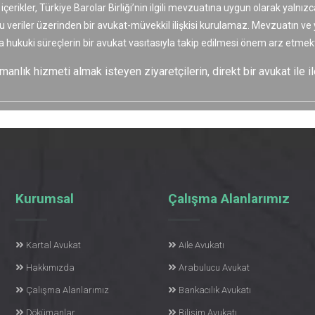
 içerikler, Türkiye Barolar Birliği’nin ilgili mevzuatına uygun olarak yaln
bu veriler üzerinden bir avukat-müvekkil ilişkisi kurulamaz. Mevzuatın v
a hukuki süreçlerin bir avukat vasıtasıyla takip edilmesi önem arz etmekt
nlık hizmeti almak isteyen ziyaretçilerin, direkt bir avukat ile il
Kurumsal
Çalışma Alanlarımız
Kartal Avukat
Aile Avukatı
Hakkımızda
Arabulucu Avukat
Çalışma Alanlarımız
Bankacılık Avukatı
Dökümanlar
Bilişim Avukatı