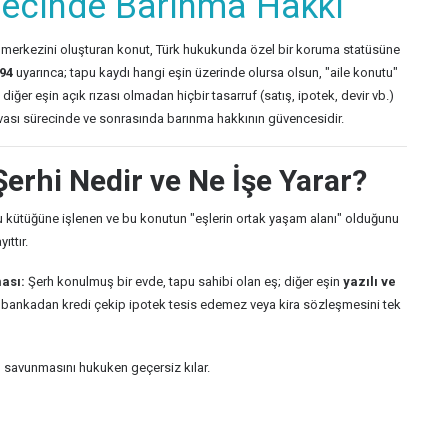
ecinde Barınma Hakkı
şam merkezini oluşturan konut, Türk hukukunda özel bir koruma statüsüne
94
uyarınca; tapu kaydı hangi eşin üzerinde olursa olsun, "aile konutu"
ğer eşin açık rızası olmadan hiçbir tasarruf (satış, ipotek, devir vb.)
sı sürecinde ve sonrasında barınma hakkının güvencesidir.
Şerhi Nedir ve Ne İşe Yarar?
pu kütüğüne işlenen ve bu konutun "eşlerin ortak yaşam alanı" olduğunu
ıttır.
ması:
Şerh konulmuş bir evde, tapu sahibi olan eş; diğer eşin
yazılı ve
bankadan kredi çekip ipotek tesis edemez veya kira sözleşmesini tek
m" savunmasını hukuken geçersiz kılar.