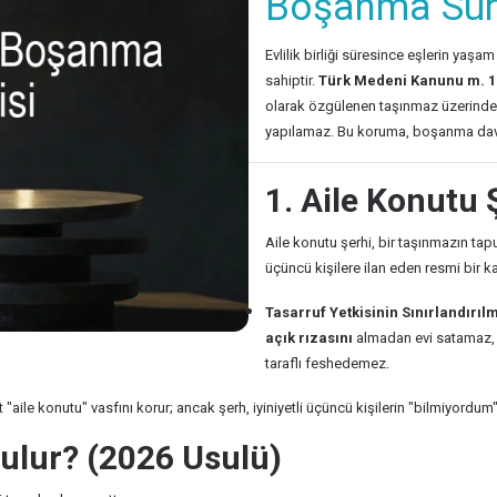
Boşanma Sür
Evlilik birliği süresince eşlerin ya
sahiptir.
Türk Medeni Kanunu m. 1
olarak özgülenen taşınmaz üzerinde di
yapılamaz. Bu koruma, boşanma dava
1. Aile Konutu 
Aile konutu şerhi, bir taşınmazın ta
üçüncü kişilere ilan eden resmi bir kay
Tasarruf Yetkisinin Sınırlandırıl
açık rızasını
almadan evi satamaz, 
taraflı feshedemez.
aile konutu" vasfını korur; ancak şerh, iyiniyetli üçüncü kişilerin "bilmiyordu
nulur? (2026 Usulü)