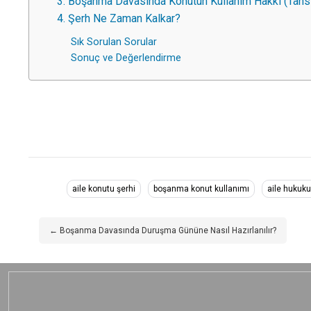
3. Boşanma Davasında Konutun Kullanım Hakkı (Tahs
4. Şerh Ne Zaman Kalkar?
Sık Sorulan Sorular
Sonuç ve Değerlendirme
aile konutu şerhi
boşanma konut kullanımı
aile hukuku
← Boşanma Davasında Duruşma Gününe Nasıl Hazırlanılır?