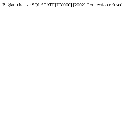
Bağlantı hatası: SQLSTATE[HY000] [2002] Connection refused