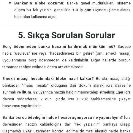
Bankanın Bloke çözümü:
Banka genel müdürlükleri, sisteme
düşen bu fek yazısını genellikle
1-3 iş günü
içinde işleme alarak
hesapları kullanıma açar.
5. Sıkça Sorulan Sorular
Borç ödenmeden banka haczini kaldırmak mümkün mü?
Sadece
haciz "usulsüz" ise veya "haczedilemez bir gelire" (örn: emekli maaşı)
uygulanmışsa borç ödenmeden de kaldırılabilir. Diğer hallerde borcun
tamamen tasfiye edilmesi önem arz etmektedir.
Emekli maaşı hesabındaki bloke nasıl kalkar?
Borçlu, maaş aldığı
bankadan "maaş hesabı" olduğuna dair döküm alarak icra dairesine
sunmalı ve
İİK m. 82
uyarınca haczin kaldırılmasını talep etmelidir. Eğer icra
dairesi reddederse, 7 gün içinde İcra Hukuk Mahkemesi'ne şikayet
başvurusu yapılmalıdır.
Banka borcu ödediğim halde hesabı açmıyorsa ne yapmalıyım?
İcra
dairesinden haczin kaldırıldığına dair "fek yazısının" bankaya ulaşıp
ulaşmadığı UYAP üzerinden kontrol edilmelidir. Yazı ulaştığı halde banka