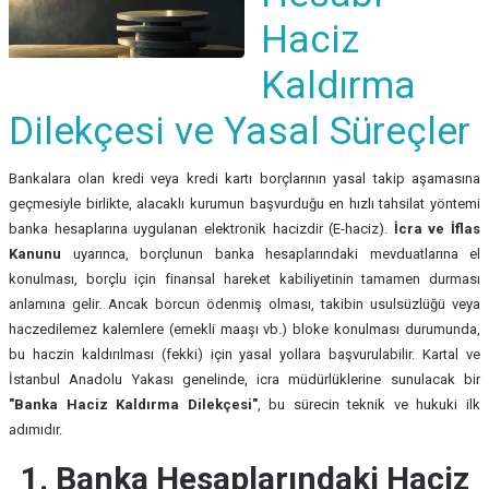
Haciz
Kaldırma
Dilekçesi ve Yasal Süreçler
Bankalara olan kredi veya kredi kartı borçlarının yasal takip aşamasına
geçmesiyle birlikte, alacaklı kurumun başvurduğu en hızlı tahsilat yöntemi
banka hesaplarına uygulanan elektronik hacizdir (E-haciz).
İcra ve İflas
Kanunu
uyarınca, borçlunun banka hesaplarındaki mevduatlarına el
konulması, borçlu için finansal hareket kabiliyetinin tamamen durması
anlamına gelir. Ancak borcun ödenmiş olması, takibin usulsüzlüğü veya
haczedilemez kalemlere (emekli maaşı vb.) bloke konulması durumunda,
bu haczin kaldırılması (fekki) için yasal yollara başvurulabilir. Kartal ve
İstanbul Anadolu Yakası genelinde, icra müdürlüklerine sunulacak bir
"Banka Haciz Kaldırma Dilekçesi"
, bu sürecin teknik ve hukuki ilk
adımıdır.
1. Banka Hesaplarındaki Haciz