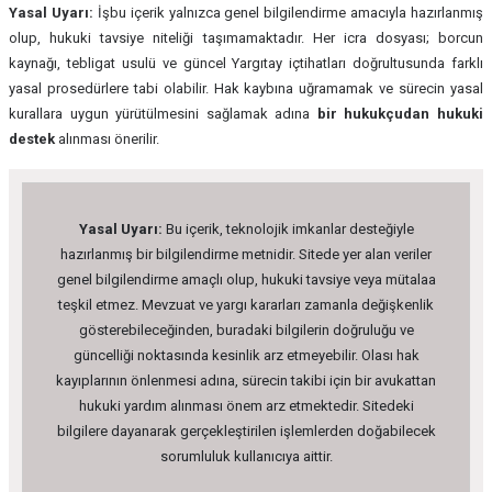
Yasal Uyarı:
İşbu içerik yalnızca genel bilgilendirme amacıyla hazırlanmış
olup, hukuki tavsiye niteliği taşımamaktadır. Her icra dosyası; borcun
kaynağı, tebligat usulü ve güncel Yargıtay içtihatları doğrultusunda farklı
yasal prosedürlere tabi olabilir. Hak kaybına uğramamak ve sürecin yasal
kurallara uygun yürütülmesini sağlamak adına
bir hukukçudan
hukuki
destek
alınması önerilir.
Yasal Uyarı:
Bu içerik, teknolojik imkanlar desteğiyle
hazırlanmış bir bilgilendirme metnidir. Sitede yer alan veriler
genel bilgilendirme amaçlı olup, hukuki tavsiye veya mütalaa
teşkil etmez. Mevzuat ve yargı kararları zamanla değişkenlik
gösterebileceğinden, buradaki bilgilerin doğruluğu ve
güncelliği noktasında kesinlik arz etmeyebilir. Olası hak
kayıplarının önlenmesi adına, sürecin takibi için bir avukattan
hukuki yardım alınması önem arz etmektedir. Sitedeki
bilgilere dayanarak gerçekleştirilen işlemlerden doğabilecek
sorumluluk kullanıcıya aittir.