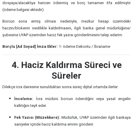
dosyaya/alacaklıya haricen ödenmiş ve borç tamamen itfa edilmiştir
(ödeme belgesi ektedir).
Borcun sona ermiş olması nedeniyle, mezkur hesap üzerindeki
haczin/blokenin ivedilikle kaldırılmasını, ilgili banka genel müdürlüğüne/
şubesine UYAP üzerinden haciz fek yazısı gönderilmesini talep ederim.
Borçlu [Ad Soyad]
İmza
Ekler:
1- ödeme Dekontu / İbraname
4. Haciz Kaldırma Süreci ve
Süreler
Dilekçe icra dairesine sunulduktan sonra süreç dijital ortamda ilerler:
İnceleme:
İcra müdürü borcun ödendiğini veya yasal engelin
kalktığını teyit eder.
Fek Yazısı (Müzekkere):
Müdürlük, UYAP üzerinden ilgili bankaya
saniyeler içinde haciz kaldırma emrini gönderir.