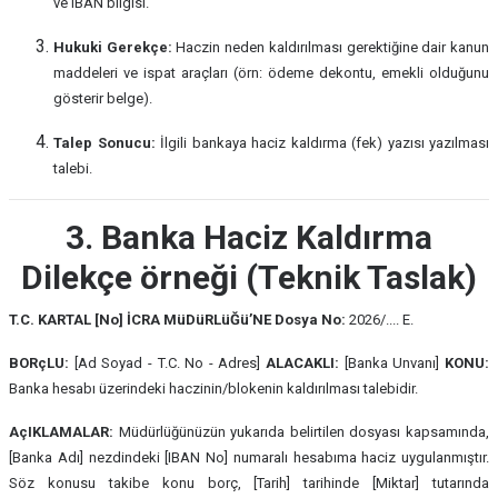
ve IBAN bilgisi.
Hukuki Gerekçe:
Haczin neden kaldırılması gerektiğine dair kanun
maddeleri ve ispat araçları (örn: ödeme dekontu, emekli olduğunu
gösterir belge).
Talep Sonucu:
İlgili bankaya haciz kaldırma (fek) yazısı yazılması
talebi.
3. Banka Haciz Kaldırma
Dilekçe örneği (Teknik Taslak)
T.C. KARTAL [No] İCRA MüDüRLüĞü’NE
Dosya No:
2026/.... E.
BORçLU:
[Ad Soyad - T.C. No - Adres]
ALACAKLI:
[Banka Unvanı]
KONU:
Banka hesabı üzerindeki haczinin/blokenin kaldırılması talebidir.
AçIKLAMALAR:
Müdürlüğünüzün yukarıda belirtilen dosyası kapsamında,
[Banka Adı] nezdindeki [IBAN No] numaralı hesabıma haciz uygulanmıştır.
Söz konusu takibe konu borç, [Tarih] tarihinde [Miktar] tutarında