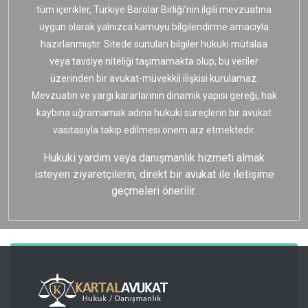
tüm içerikler, Türkiye Barolar Birliği’nin ilgili mevzuatına
uygun olarak yalnızca kamuyu bilgilendirme amacıyla
hazırlanmıştır. Sitede sunulan bilgiler hukuki mütalaa
veya tavsiye niteliği taşımamakta olup, bu veriler
üzerinden bir avukat-müvekkil ilişkisi kurulamaz.
Mevzuatın ve yargı kararlarının dinamik yapısı gereği, hak
kaybına uğramamak adına hukuki süreçlerin bir avukat
vasıtasıyla takip edilmesi önem arz etmektedir.
Hukuki yardım veya danışmanlık hizmeti almak
isteyen ziyaretçilerin, direkt bir avukat ile iletişime
geçmeleri önerilir.