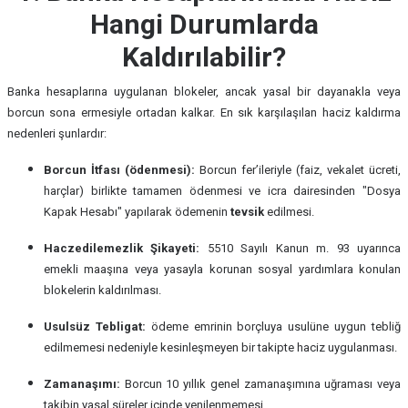
Hangi Durumlarda
Kaldırılabilir?
Banka hesaplarına uygulanan blokeler, ancak yasal bir dayanakla veya
borcun sona ermesiyle ortadan kalkar. En sık karşılaşılan haciz kaldırma
nedenleri şunlardır:
Borcun İtfası (ödenmesi):
Borcun fer’ileriyle (faiz, vekalet ücreti,
harçlar) birlikte tamamen ödenmesi ve icra dairesinden "Dosya
Kapak Hesabı" yapılarak ödemenin
tevsik
edilmesi.
Haczedilemezlik Şikayeti:
5510 Sayılı Kanun m. 93 uyarınca
emekli maaşına veya yasayla korunan sosyal yardımlara konulan
blokelerin kaldırılması.
Usulsüz Tebligat:
ödeme emrinin borçluya usulüne uygun tebliğ
edilmemesi nedeniyle kesinleşmeyen bir takipte haciz uygulanması.
Zamanaşımı:
Borcun 10 yıllık genel zamanaşımına uğraması veya
takibin yasal süreler içinde yenilenmemesi.