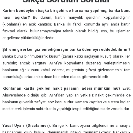
Kartım bendeyken başka bir şehirde harcama yapılmış, banka bunu
nasıl açıklar?
Bu durum, kartın manyetik şeridinin kopyalandığının
(klonlama) en açık kanıtıdır. Banka, iki farklı konumda aynı anda kartın
fiziksel olarak bulunamayacağını teknik olarak bildiği için, bu işlemleri
engelleme yükümlülüğündedir.
Şifremi girerken gizlemediğim için banka ödemeyi reddedebilir mi?
Banka bunu bir "müterafık kusur" (zarara katkı sağlayan kusur) olarak ileri
sürebilir; ancak Yargıtay, ATM'ye kopyalama düzeneği yerleştirilmesini
bankanın ağır kusuru kabul ederek, müşterinin şifreyi gizlememesini tam
sorumluluğu ortadan kaldıran bir neden olarak görmemektedir.
Klonlanan kartla çekilen nakit paranın iadesi mümkün mü?
Evet.
Alışverişlerde olduğu gibi ATM'den yapılan yetkisiz nakit çekimlerde de
bankanın güvenlik zafiyeti söz konusudur. Kamera kayıtları ve sistem logları
incelenerek işlemin sahte kartla yapıldığı tespit edildiğinde iade zorunludur.
Yasal Uyarı (Disclaimer):
Bu içerik, kamuoyunu bilgilendirme amacıyla
hazırlanmış olup hukuki danışmanlık niteliği taşımamaktadır. Bankacılık