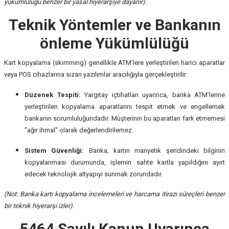
yükümlülüğü benzer bir yasal hiyerarşiye dayanır).
Teknik Yöntemler ve Bankanın
önleme Yükümlülüğü
Kart kopyalama (skimming) genellikle ATM’lere yerleştirilen harici aparatlar
veya POS cihazlarına sızan yazılımlar aracılığıyla gerçekleştirilir:
Düzenek Tespiti:
Yargıtay içtihatları uyarınca, banka ATM’lerine
yerleştirilen kopyalama aparatlarını tespit etmek ve engellemek
bankanın sorumluluğundadır. Müşterinin bu aparatları fark etmemesi
"ağır ihmal" olarak değerlendirilemez.
Sistem Güvenliği:
Banka, kartın manyetik şeridindeki bilginin
kopyalanması durumunda, işlemin sahte kartla yapıldığını ayırt
edecek teknolojik altyapıyı sunmak zorundadır.
(Not: Banka kartı kopyalama incelemeleri ve harcama itirazı süreçleri benzer
bir teknik hiyerarşi izler).
5464 Sayılı Kanun Uyarınca