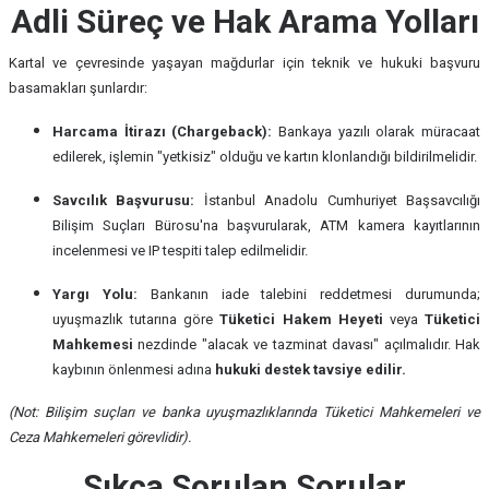
Adli Süreç ve Hak Arama Yolları
Kartal ve çevresinde yaşayan mağdurlar için teknik ve hukuki başvuru
basamakları şunlardır:
Harcama İtirazı (Chargeback):
Bankaya yazılı olarak müracaat
edilerek, işlemin "yetkisiz" olduğu ve kartın klonlandığı bildirilmelidir.
Savcılık Başvurusu:
İstanbul Anadolu Cumhuriyet Başsavcılığı
Bilişim Suçları Bürosu'na başvurularak, ATM kamera kayıtlarının
incelenmesi ve IP tespiti talep edilmelidir.
Yargı Yolu:
Bankanın iade talebini reddetmesi durumunda;
uyuşmazlık tutarına göre
Tüketici Hakem Heyeti
veya
Tüketici
Mahkemesi
nezdinde "alacak ve tazminat davası" açılmalıdır. Hak
kaybının önlenmesi adına
hukuki destek tavsiye edilir.
(Not: Bilişim suçları ve banka uyuşmazlıklarında Tüketici Mahkemeleri ve
Ceza Mahkemeleri görevlidir).
Sıkça Sorulan Sorular