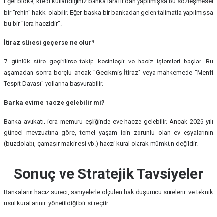
Eğer bloke, kredi kullandığınız banka tarafından yapılmışsa bu sözleşmesel
bir "rehin" hakkı olabilir. Eğer başka bir bankadan gelen talimatla yapılmışsa
bu bir "icra haczidir".
İtiraz süresi geçerse ne olur?
7 günlük süre geçirilirse takip kesinleşir ve haciz işlemleri başlar. Bu
aşamadan sonra borçlu ancak "Gecikmiş İtiraz" veya mahkemede "Menfi
Tespit Davası" yollarına başvurabilir.
Banka evime hacze gelebilir mi?
Banka avukatı, icra memuru eşliğinde eve hacze gelebilir. Ancak 2026 yılı
güncel mevzuatına göre, temel yaşam için zorunlu olan ev eşyalarının
(buzdolabı, çamaşır makinesi vb.) haczi kural olarak mümkün değildir.
Sonuç ve Stratejik Tavsiyeler
Bankaların haciz süreci, saniyelerle ölçülen hak düşürücü sürelerin ve teknik
usul kurallarının yönetildiği bir süreçtir.