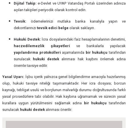
Dijital Takip:
e-Devlet ve UYAP Vatandaş Portalı üzerinden adınıza
açılan takipleri periyodik olarak kontrol edin.
Tevsik:
ödemelerinizi mutlaka banka kanalıyla yapın ve
dekontlarınızı
tevsik edici belge
olarak saklayın.
Hukuki Destek:
İcra dosyalarındaki faiz hesaplamalarının denetimi,
haczedilemezlik şikayetleri
ve bankalarla yapılacak
yapılandırma protokolleri
aşamalarında
bir hukukçu
tarafından
sunulacak
hukuki destek
alınması hak kaybını önlemek adına
önemle tavsiye edilir.
Yasal Uyarı:
İşbu içerik yalnızca genel bilgilendirme amacıyla hazırlanmış
olup, hukuki tavsiye niteliği taşımamaktadır. Her icra dosyası; borcun
kaynağı, tebligat usulü ve borçlunun malvarlığı durumu doğrultusunda farklı
yasal prosedürlere tabi olabilir. Hak kaybına uğramamak ve sürecin yasal
kurallara uygun yürütülmesini sağlamak adına
bir hukukçu
tarafından
sunulacak
hukuki destek
alınması önerilir.