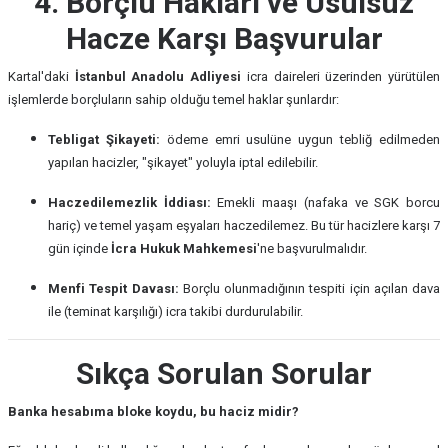
4. Borçlu Hakları ve Usulsüz
Hacze Karşı Başvurular
Kartal'daki
İstanbul Anadolu Adliyesi
icra daireleri üzerinden yürütülen
işlemlerde borçluların sahip olduğu temel haklar şunlardır:
Tebligat Şikayeti:
ödeme emri usulüne uygun tebliğ edilmeden
yapılan hacizler, "şikayet" yoluyla iptal edilebilir.
Haczedilemezlik İddiası:
Emekli maaşı (nafaka ve SGK borcu
hariç) ve temel yaşam eşyaları haczedilemez. Bu tür hacizlere karşı 7
gün içinde
İcra Hukuk Mahkemesi
'ne başvurulmalıdır.
Menfi Tespit Davası:
Borçlu olunmadığının tespiti için açılan dava
ile (teminat karşılığı) icra takibi durdurulabilir.
Sıkça Sorulan Sorular
Banka hesabıma bloke koydu, bu haciz midir?