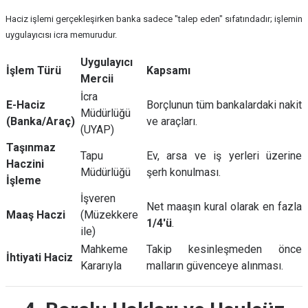
Haciz işlemi gerçekleşirken banka sadece "talep eden" sıfatındadır; işlemin
uygulayıcısı icra memurudur.
Uygulayıcı
İşlem Türü
Kapsamı
Mercii
İcra
E-Haciz
Borçlunun tüm bankalardaki nakit
Müdürlüğü
(Banka/Araç)
ve araçları.
(UYAP)
Taşınmaz
Tapu
Ev, arsa ve iş yerleri üzerine
Haczini
Müdürlüğü
şerh konulması.
İşleme
İşveren
Net maaşın kural olarak en fazla
Maaş Haczi
(Müzekkere
1/4'ü
.
ile)
Mahkeme
Takip kesinleşmeden önce
İhtiyati Haciz
Kararıyla
malların güvenceye alınması.