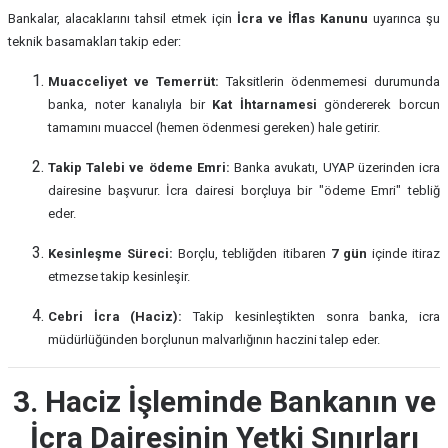
Bankalar, alacaklarını tahsil etmek için
İcra ve İflas Kanunu
uyarınca şu
teknik basamakları takip eder:
Muacceliyet ve Temerrüt:
Taksitlerin ödenmemesi durumunda
banka, noter kanalıyla bir
Kat İhtarnamesi
göndererek borcun
tamamını muaccel (hemen ödenmesi gereken) hale getirir.
Takip Talebi ve ödeme Emri:
Banka avukatı, UYAP üzerinden icra
dairesine başvurur. İcra dairesi borçluya bir "ödeme Emri" tebliğ
eder.
Kesinleşme Süreci:
Borçlu, tebliğden itibaren
7 gün
içinde itiraz
etmezse takip kesinleşir.
Cebri İcra (Haciz):
Takip kesinleştikten sonra banka, icra
müdürlüğünden borçlunun malvarlığının haczini talep eder.
3. Haciz İşleminde Bankanın ve
İcra Dairesinin Yetki Sınırları