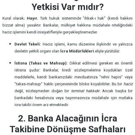
Yetkisi Var mıdır?
Kural olarak;
Hayır.
Türk hukuk sisteminde "ihkak-ı hak" (kendi hakkını
bizzat alma) yasaktır. Bankalar, mülkiyet hakkına müdahale niteliğindeki
haciz işlemini kendi inisiyatifleriyle gerçekleştiremezler.
Devlet Tekeli:
Haciz işlemi, kamu düzenine ilişkindir ve yalnızca
devletin yetkili organı olan
İcra Müdürlükleri
eliyle yürütülür.
İstisna (Takas ve Mahsup):
Dikkat edilmesi gereken en önemli
istisna şudur: Bankalar, kredi sözleşmelerine koydukları özel
maddelerle, kendi bankanızdaki mevduatınıza "rehni hapis" veya
"takas-mahsup" hakkı çerçevesinde bloke koyabilirler. Bu bir
haciz
değil, sözleşmeden doğan bir
teminat hakkıdır
. Ancak başka bir
bankadaki hesabınıza veya taşınmazınıza müdahale için mutlaka
icra takibi önem arz etmektedir.
2. Banka Alacağının İcra
Takibine Dönüşme Safhaları