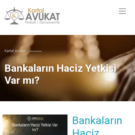
Kartal Avukat
Bankaların Haciz Yetkisi
Var mı?
Bankaların
Haciz