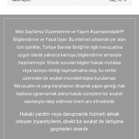
Nasıl Açılır?
Kaç Yıl? →
Web Sayfamız Düzenlenme ve Yapım Aşamasındadır!!!!
Bilgilendirme ve Yasal Uyarı: Bu internet sitesinde yer alan
tüm içerikler, Türkiye Barolar Birliği’nin ilgili mevzuatına
uygun olarak yalnızca kamuyu bilgilendirme amacıyla
hazırlanmıştır. Sitede sunulan bilgiler hukuki mütalaa
veya tavsiye niteliği taşımamakta olup, bu veriler
üzerinden bir avukat-müvekkil ilişkisi kurulamaz.
Mevzuatın ve yargı kararlarının dinamik yapısı gereği, hak
kaybına uğramamak adına hukuki süreçlerin bir avukat
vasıtasıyla takip edilmesi önem arz etmektedir.
Hukuki yardım veya danışmanlık hizmeti almak
isteyen ziyaretçilerin, direkt bir avukat ile iletişime
geçmeleri önerilir.