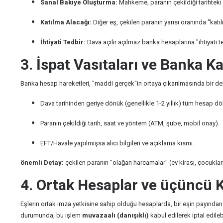
Sanal Bakiye Oluşturma:
Mahkeme, paranın çekildiği tarihteki b
Katılma Alacağı:
Diğer eş, çekilen paranın yarısı oranında "ka
İhtiyati Tedbir:
Dava açılır açılmaz banka hesaplarına "ihtiyati t
3. İspat Vasıtaları ve Banka K
Banka hesap hareketleri, "maddi gerçek"in ortaya çıkarılmasında bir delil
Dava tarihinden geriye dönük (genellikle 1-2 yıllık) tüm hesap dö
Paranın çekildiği tarih, saat ve yöntem (ATM, şube, mobil onay).
EFT/Havale yapılmışsa alıcı bilgileri ve açıklama kısmı.
önemli Detay:
çekilen paranın "olağan harcamalar" (ev kirası, çocukların 
4. Ortak Hesaplar ve üçüncü Ki
Eşlerin ortak imza yetkisine sahip olduğu hesaplarda, bir eşin payından 
durumunda, bu işlem
muvazaalı (danışıklı)
kabul edilerek iptal edileb