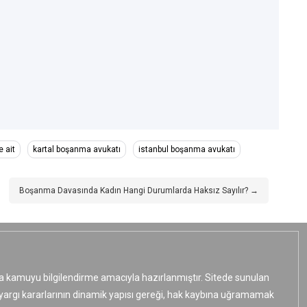
e ait
kartal boşanma avukatı
istanbul boşanma avukatı
Boşanma Davasında Kadın Hangi Durumlarda Haksız Sayılır? →
ızca kamuyu bilgilendirme amacıyla hazırlanmıştır. Sitede sunulan
e yargı kararlarının dinamik yapısı gereği, hak kaybına uğramamak