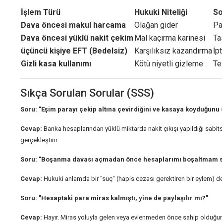
İşlem Türü
Hukuki Niteliği
S
Dava öncesi makul harcama
Olağan gider
Pa
Dava öncesi yüklü nakit çekim
Mal kaçırma karinesi
Ta
üçüncü kişiye EFT (Bedelsiz)
Karşılıksız kazandırma
İp
Gizli kasa kullanımı
Kötü niyetli gizleme
Te
Sıkça Sorulan Sorular (SSS)
Soru: "Eşim parayı çekip altına çevirdiğini ve kasaya koyduğunu 
Cevap:
Banka hesaplarından yüklü miktarda nakit çıkışı yapıldığı sabi
gerçekleştirir.
Soru: "Boşanma davası açmadan önce hesaplarımı boşaltmam 
Cevap:
Hukuki anlamda bir "suç" (hapis cezası gerektiren bir eylem) de
Soru: "Hesaptaki para miras kalmıştı, yine de paylaşılır mı?"
Cevap:
Hayır. Miras yoluyla gelen veya evlenmeden önce sahip olduğu