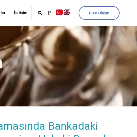
ler
İletişim
Bize Ulaşın
a
masında Bankadaki