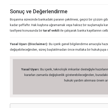
Sonuç ve Değerlendirme
Boşanma sürecinde bankadaki paranın çekilmesi, geçici bir çözüm gibi 
kadar şeffaftır. Hak kaybına uğramamak veya haksız bir suçlamayla karşı
tasfiyesi konusunda bir
taraf vekili
ile çalışarak banka kayıtlarının celbi
Yasal Uyarı (Disclaimer):
Bu içerik genel bilgilendirme amacıyla hazı
değişebileceğinden, süreç başlatılmadan önce mutlaka bir hukukçuya da
Yasal Uyarı:
Bu içerik, teknolojik imkanlar desteğiyle hazırlanm
kararları zamanla değişkenlik gösterebileceğinden, buradaki bi
hukuki yardım alınması önem arz 