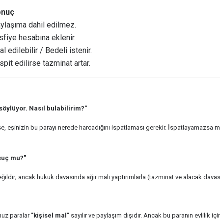
onuç
ylaşıma dahil edilmez.
sfiye hesabına eklenir.
tal edilebilir / Bedeli istenir.
spit edilirse tazminat artar.
söylüyor. Nasıl bulabilirim?"
tse, eşinizin bu parayı nerede harcadığını ispatlaması gerekir. İspatlayamazs
suç mu?"
ğildir; ancak hukuk davasında ağır mali yaptırımlarla (tazminat ve alacak davas
nuz paralar
"kişisel mal"
sayılır ve paylaşım dışıdır. Ancak bu paranın evlilik içi