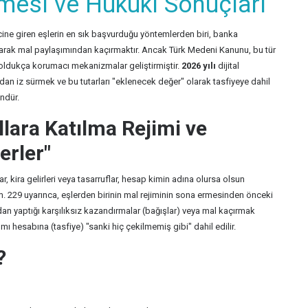
lmesi ve Hukuki Sonuçları
ine giren eşlerin en sık başvurduğu yöntemlerden biri, banka
layarak mal paylaşımından kaçırmaktır. Ancak Türk Medeni Kanunu, bu tür
oldukça korumacı mekanizmalar geliştirmiştir.
2026 yılı
dijital
an iz sürmek ve bu tutarları "eklenecek değer" olarak tasfiyeye dahil
ndür.
llara Katılma Rejimi ve
erler"
lar, kira gelirleri veya tasarruflar, hesap kimin adına olursa olsun
 229 uyarınca, eşlerden birinin mal rejiminin sona ermesinden önceki
dan yaptığı karşılıksız kazandırmalar (bağışlar) veya mal kaçırmak
mı hesabına (tasfiye) "sanki hiç çekilmemiş gibi" dahil edilir.
?