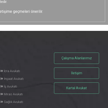
edir.
etişime geçmeleri önerilir.
Çalışma Alanlarımız
İcra Avukatı
İletişim
İnşaat Avukatı
İş Avukatı
Kartal Avukat
Miras Avukatı
Sağlık Avukatı