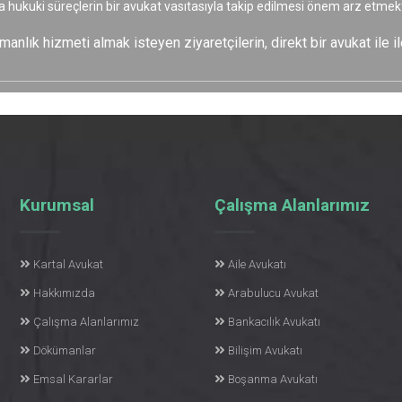
a hukuki süreçlerin bir avukat vasıtasıyla takip edilmesi önem arz etmekt
nlık hizmeti almak isteyen ziyaretçilerin, direkt bir avukat ile il
Kurumsal
Çalışma Alanlarımız
Kartal Avukat
Aile Avukatı
Hakkımızda
Arabulucu Avukat
Çalışma Alanlarımız
Bankacılık Avukatı
Dökümanlar
Bilişim Avukatı
Emsal Kararlar
Boşanma Avukatı