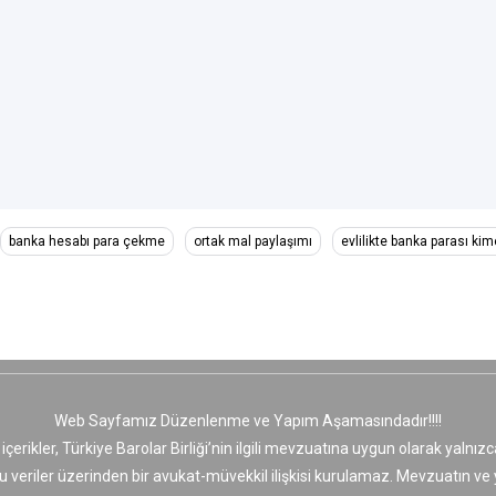
banka hesabı para çekme
ortak mal paylaşımı
evlilikte banka parası kim
Web Sayfamız Düzenlenme ve Yapım Aşamasındadır!!!!
 içerikler, Türkiye Barolar Birliği’nin ilgili mevzuatına uygun olarak yaln
bu veriler üzerinden bir avukat-müvekkil ilişkisi kurulamaz. Mevzuatın v