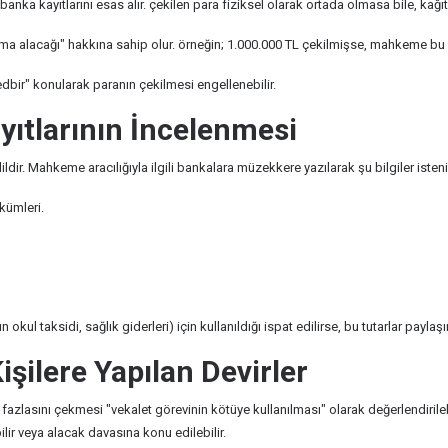
anka kayıtlarını esas alır. çekilen para fiziksel olarak ortada olmasa bile, kağı
tılma alacağı" hakkına sahip olur. örneğin; 1.000.000 TL çekilmişse, mahkeme b
edbir" konularak paranın çekilmesi engellenebilir.
ayıtlarının İncelenmesi
dir. Mahkeme aracılığıyla ilgili bankalara müzekkere yazılarak şu bilgiler isteni
kümleri.
okul taksidi, sağlık giderleri) için kullanıldığı ispat edilirse, bu tutarlar paylaş
şilere Yapılan Devirler
fazlasını çekmesi "vekalet görevinin kötüye kullanılması" olarak değerlendirileb
ilir veya alacak davasına konu edilebilir.