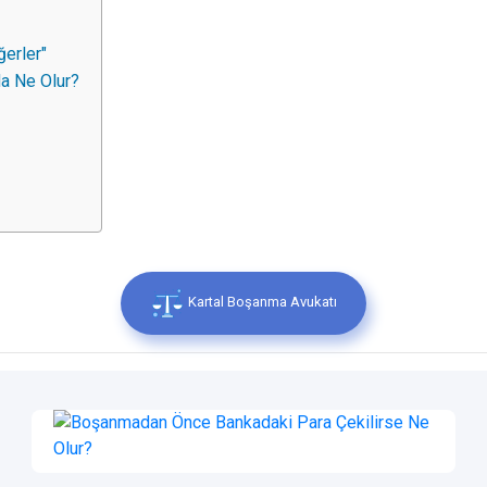
ğerler"
a Ne Olur?
Kartal Boşanma Avukatı