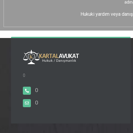
adın
Hukuki yardım veya danışma
0
0
0