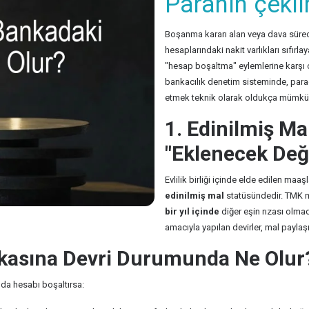
Paranın çeki
Boşanma kararı alan veya dava sürec
hesaplarındaki nakit varlıkları sıfır
"hesap boşaltma" eylemlerine karşı 
bankacılık denetim sisteminde, parad
etmek teknik olarak oldukça mümkü
1. Edinilmiş Ma
"Eklenecek Değ
Evlilik birliği içinde elde edilen maaş
edinilmiş mal
statüsündedir. TMK m.
bir yıl içinde
diğer eşin rızası olma
amacıyla yapılan devirler, mal paylaşı
şkasına Devri Durumunda Ne Olur
da hesabı boşaltırsa: