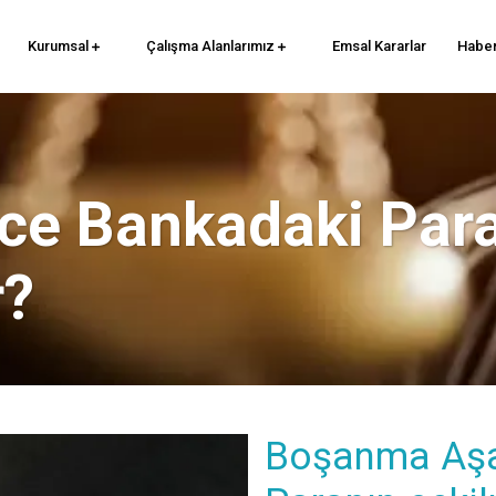
Kurumsal
Çalışma Alanlarımız
Emsal Kararlar
Haber
e Bankadaki Par
r?
Boşanma Aşa