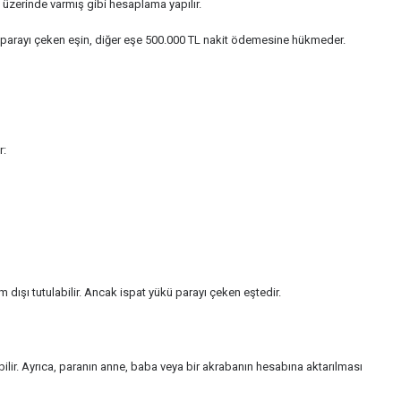
t üzerinde varmış gibi hesaplama yapılır.
u parayı çeken eşin, diğer eşe 500.000 TL nakit ödemesine hükmeder.
r:
ım dışı tutulabilir. Ancak ispat yükü parayı çeken eştedir.
ilir. Ayrıca, paranın anne, baba veya bir akrabanın hesabına aktarılması