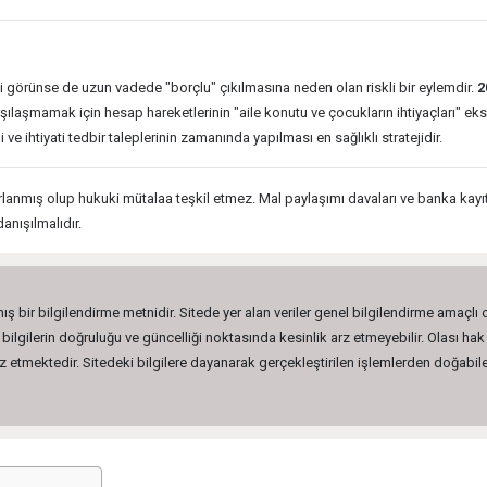
görünse de uzun vadede "borçlu" çıkılmasına neden olan riskli bir eylemdir.
2
laşmamak için hesap hareketlerinin "aile konutu ve çocukların ihtiyaçları" eks
 ve ihtiyati tedbir taleplerinin zamanında yapılması en sağlıklı stratejidir.
rlanmış olup hukuki mütalaa teşkil etmez. Mal paylaşımı davaları ve banka kayıt
nışılmalıdır.
ış bir bilgilendirme metnidir. Sitede yer alan veriler genel bilgilendirme amaçlı
lgilerin doğruluğu ve güncelliği noktasında kesinlik arz etmeyebilir. Olası hak 
etmektedir. Sitedeki bilgilere dayanarak gerçekleştirilen işlemlerden doğabilec