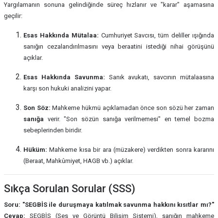
Yargılamanın sonuna gelindiğinde süreç hızlanır ve "karar" aşamasına
geçilir:
Esas Hakkında Mütalaa:
Cumhuriyet Savcısı, tüm deliller ışığında
sanığın cezalandırılmasını veya beraatini istediği nihai görüşünü
açıklar.
Esas Hakkında Savunma:
Sanık avukatı, savcının mütalaasına
karşı son hukuki analizini yapar.
Son Söz:
Mahkeme hükmü açıklamadan önce son sözü her zaman
sanığa
verir. "Son sözün sanığa verilmemesi" en temel bozma
sebeplerinden biridir.
Hüküm:
Mahkeme kısa bir ara (müzakere) verdikten sonra kararını
(Beraat, Mahkûmiyet, HAGB vb.) açıklar.
Sıkça Sorulan Sorular (SSS)
Soru: "SEGBİS ile duruşmaya katılmak savunma hakkını kısıtlar mı?"
Cevap:
SEGBİS (Ses ve Görüntü Bilişim Sistemi), sanığın mahkeme