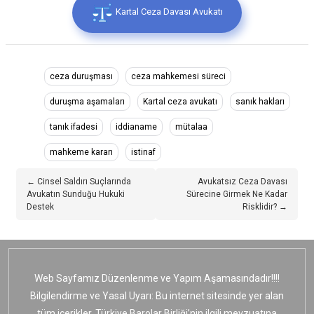
Kartal Ceza Davası Avukatı
ceza duruşması
ceza mahkemesi süreci
duruşma aşamaları
Kartal ceza avukatı
sanık hakları
tanık ifadesi
iddianame
mütalaa
mahkeme kararı
istinaf
← Cinsel Saldırı Suçlarında
Avukatsız Ceza Davası
Avukatın Sunduğu Hukuki
Sürecine Girmek Ne Kadar
Destek
Risklidir? →
Web Sayfamız Düzenlenme ve Yapım Aşamasındadır!!!!
Bilgilendirme ve Yasal Uyarı: Bu internet sitesinde yer alan
tüm içerikler, Türkiye Barolar Birliği’nin ilgili mevzuatına