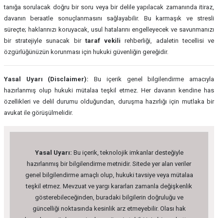
tanığa sorulacak doğru bir soru veya bir delile yapılacak zamanında itiraz,
davanın beraatle sonuçlanmasını sağlayabilir. Bu karmaşık ve stresli
süreçte; haklarınızı koruyacak, usul hatalarını engelleyecek ve savunmanızı
bir stratejiyle sunacak bir
taraf vekili
rehberliği, adaletin tecellisi ve
özgürlüğünüzün korunması için hukuki güvenliğin gereğidir.
Yasal Uyarı (Disclaimer):
Bu içerik genel bilgilendirme amacıyla
hazırlanmış olup hukuki mütalaa teşkil etmez. Her davanın kendine has
özellikleri ve delil durumu olduğundan, duruşma hazırlığı için mutlaka bir
avukat ile görüşülmelidir.
Yasal Uyarı:
Bu içerik, teknolojik imkanlar desteğiyle
hazırlanmış bir bilgilendirme metnidir. Sitede yer alan veriler
genel bilgilendirme amaçlı olup, hukuki tavsiye veya mütalaa
teşkil etmez. Mevzuat ve yargı kararları zamanla değişkenlik
gösterebileceğinden, buradaki bilgilerin doğruluğu ve
güncelliği noktasında kesinlik arz etmeyebilir. Olası hak