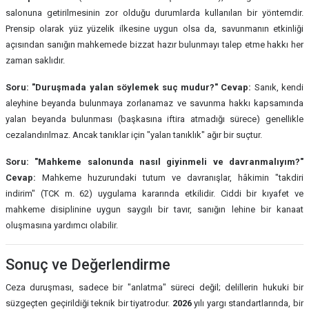
salonuna getirilmesinin zor olduğu durumlarda kullanılan bir yöntemdir.
Prensip olarak yüz yüzelik ilkesine uygun olsa da, savunmanın etkinliği
açısından sanığın mahkemede bizzat hazır bulunmayı talep etme hakkı her
zaman saklıdır.
Soru: "Duruşmada yalan söylemek suç mudur?"
Cevap:
Sanık, kendi
aleyhine beyanda bulunmaya zorlanamaz ve savunma hakkı kapsamında
yalan beyanda bulunması (başkasına iftira atmadığı sürece) genellikle
cezalandırılmaz. Ancak tanıklar için "yalan tanıklık" ağır bir suçtur.
Soru: "Mahkeme salonunda nasıl giyinmeli ve davranmalıyım?"
Cevap:
Mahkeme huzurundaki tutum ve davranışlar, hâkimin "takdiri
indirim" (TCK m. 62) uygulama kararında etkilidir. Ciddi bir kıyafet ve
mahkeme disiplinine uygun saygılı bir tavır, sanığın lehine bir kanaat
oluşmasına yardımcı olabilir.
Sonuç ve Değerlendirme
Ceza duruşması, sadece bir "anlatma" süreci değil; delillerin hukuki bir
süzgeçten geçirildiği teknik bir tiyatrodur.
2026
yılı yargı standartlarında, bir