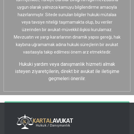
uygun olarak yalnızca kamuyu bilgilendirme amacıyla
hazırlanmıştır. Sitede sunulan bilgiler hukuki mütalaa
veya tavsiye niteliği taşımamakta olup, bu veriler
üzerinden bir avukat-müvekkil ilişkisi kurulamaz.
Mevzuatın ve yargı kararlarının dinamik yapısı gereği, hak
kaybına uğramamak adına hukuki süreçlerin bir avukat
vasıtasıyla takip edilmesi önem arz etmektedir.
Hukuki yardım veya danışmanlık hizmeti almak
isteyen ziyaretçilerin, direkt bir avukat ile iletişime
geçmeleri önerilir.