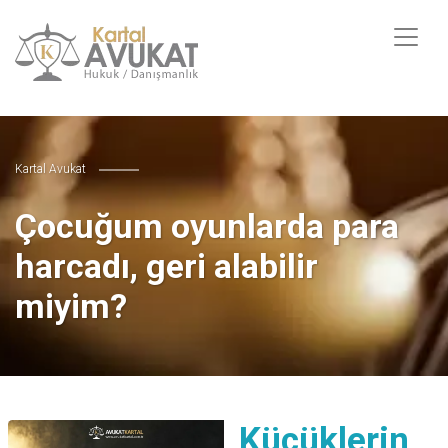
Kartal Avukat
Çocuğum oyunlarda para
harcadı, geri alabilir
miyim?
Küçüklerin