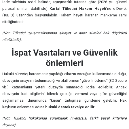
İade talebinin reddi halinde, uyuşmazlık tutarına göre (2026 yılı güncel
parasal sınırları dahilinde)
Kartal Tüketici Hakem Heyeti
'ne e-Devlet
(TüBİS) üzerinden başvurulabilir. Hakem heyeti kararları mahkeme ilamı
niteliğindedir.
(Not: Tüketici uyuşmazlıklarında şikayet ve itiraz süreleri hak düşürücü
niteliktedir).
İspat Vasıtaları ve Güvenlik
önlemleri
Hukuki süreçte; harcamanın yapıldığı cihazın çocuğun kullanımında olduğu,
ebeveynin onayının bulunmadığı ve platformun "güvenli ödeme" (3D Secure
vb.) katmanlarını yeterli düzeyde sunmadığı iddia edilebilir. Ancak
ebeveynin kart bilgilerini bilerek çocuğa vermesi veya şifre güvenliğini
sağlamaması durumunda "kusur" tartışması gündeme gelebilir. Hak
kaybının önlenmesi adına
hukuki destek tavsiye edilir.
(Not: Tüketici hukukunda sorumluluk hiyerarşisi farklı yasal kriterlere
dayanır).