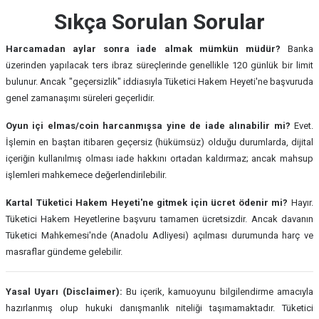
Sıkça Sorulan Sorular
Harcamadan aylar sonra iade almak mümkün müdür?
Banka
üzerinden yapılacak ters ibraz süreçlerinde genellikle 120 günlük bir limit
bulunur. Ancak "geçersizlik" iddiasıyla Tüketici Hakem Heyeti'ne başvuruda
genel zamanaşımı süreleri geçerlidir.
Oyun içi elmas/coin harcanmışsa yine de iade alınabilir mi?
Evet.
İşlemin en baştan itibaren geçersiz (hükümsüz) olduğu durumlarda, dijital
içeriğin kullanılmış olması iade hakkını ortadan kaldırmaz; ancak mahsup
işlemleri mahkemece değerlendirilebilir.
Kartal Tüketici Hakem Heyeti'ne gitmek için ücret ödenir mi?
Hayır.
Tüketici Hakem Heyetlerine başvuru tamamen ücretsizdir. Ancak davanın
Tüketici Mahkemesi'nde (Anadolu Adliyesi) açılması durumunda harç ve
masraflar gündeme gelebilir.
Yasal Uyarı (Disclaimer):
Bu içerik, kamuoyunu bilgilendirme amacıyla
hazırlanmış olup hukuki danışmanlık niteliği taşımamaktadır. Tüketici