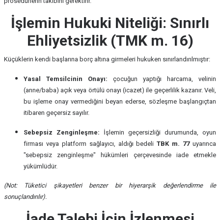
prosedürlerin takibini gerektirir.
İşlemin Hukuki Niteliği: Sınırlı
Ehliyetsizlik (TMK m. 16)
Küçüklerin kendi başlarına borç altına girmeleri hukuken sınırlandırılmıştır:
Yasal Temsilcinin Onayı:
çocuğun yaptığı harcama, velinin
(anne/baba) açık veya örtülü onayı (icazet) ile geçerlilik kazanır. Veli,
bu işleme onay vermediğini beyan ederse, sözleşme başlangıçtan
itibaren geçersiz sayılır.
Sebepsiz Zenginleşme:
İşlemin geçersizliği durumunda, oyun
firması veya platform sağlayıcı, aldığı bedeli
TBK m. 77
uyarınca
"sebepsiz zenginleşme" hükümleri çerçevesinde iade etmekle
yükümlüdür.
(Not: Tüketici şikayetleri benzer bir hiyerarşik değerlendirme ile
sonuçlandırılır).
İade Talebi İçin İzlenmesi