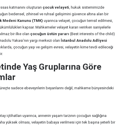
hassas katmanını oluşturan
çocuk velayeti
, hukuk sistemimizde
ğun bedensel, zihinsel ve ruhsal gelişimini güvence altına alan bir
ürk Medeni Kanunu (TMK)
uyarınca velayet, çocuğun temsil edilmesi,
ükümlülükleri kapsar. Mahkemeler velayet kararı verirken saniyelerle
ılmaz bir ilke olan
çocuğun üstün yararı
(Best interests of the child)
l Anadolu Yakası’nın yargı merkezi olan
İstanbul Anadolu Adliyesi
larda, çocuğun yaşı ve gelişim evresi, velayetin kime tevdi edileceği
r.
etinde Yaş Gruplarına Göre
mlar
 bu süreçte sadece ebeveynlerin beyanlarını değil, mahkeme bünyesindeki
tay içtihatları uyarınca, annenin yaşam tarzının çocuğun sağlığına
a yüksek olması, velayetin babaya verilmesi için tek başına yeterli bir