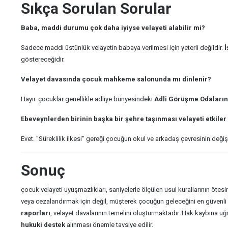
Sıkça Sorulan Sorular
Baba, maddi durumu çok daha iyiyse velayeti alabilir mi?
Sadece maddi üstünlük velayetin babaya verilmesi için yeterli değildir.
İ
göstereceğidir.
Velayet davasında çocuk mahkeme salonunda mı dinlenir?
Hayır. çocuklar genellikle adliye bünyesindeki
Adli Görüşme Odaları
Ebeveynlerden birinin başka bir şehre taşınması velayeti etkiler
Evet. "Süreklilik ilkesi" gereği çocuğun okul ve arkadaş çevresinin deği
Sonuç
çocuk velayeti uyuşmazlıkları, saniyelerle ölçülen usul kurallarının ötesi
veya cezalandırmak için değil, müşterek çocuğun geleceğini en güvenli l
raporları
, velayet davalarının temelini oluşturmaktadır. Hak kaybına u
hukuki destek
alınması önemle tavsiye edilir.