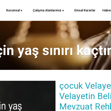
Kurumsal
Çalışma Alanlarımız
Emsal Kararlar
Haber
in yaş sınırı kaçtı
çocuk Velayet
Velayetin Bel
Mevzuat Reh