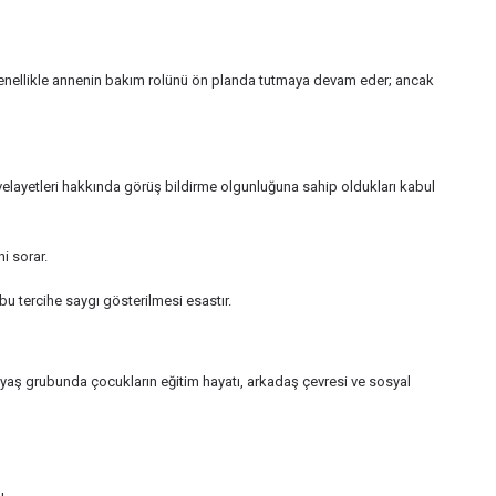
genellikle annenin bakım rolünü ön planda tutmaya devam eder; ancak
, velayetleri hakkında görüş bildirme olgunluğuna sahip oldukları kabul
i sorar.
u tercihe saygı gösterilmesi esastır.
u yaş grubunda çocukların eğitim hayatı, arkadaş çevresi ve sosyal