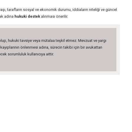
şı, tarafların sosyal ve ekonomik durumu, iddiaların niteliği ve güncel
mak adına
hukuki destek
alınması önerilir.
 olup, hukuki tavsiye veya mütalaa teşkil etmez. Mevzuat ve yargı
kayıplarının önlenmesi adına, sürecin takibi için bir avukattan
ek sorumluluk kullanıcıya aittir.