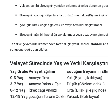
Velayet sahibi ebeveynin yeniden evlenmesi ve bu durumun çoc
Ebeveynin çocuğu diğer tarafla görüştürmemekte (Kişisel ilişkiy
çocuğun idrak çağına gelerek ebeveyn tercihini değiştirmesi.
Ebeveynin ağır bir hastalığa yakalanması veya cezaevine girmesi
Kartal ve çevresinde ikamet eden taraflar için yetkili merci
İstanbul An
sonucunu doğrudan etkiler.
Velayet Sürecinde Yaş ve Yetki Karşılaşt
Yaş Grubu
Velayet Eğilimi
çocuğun Beyanının Etki
0-3 Yaş
Anneye Tevdi
Yok (Biyolojik ihtiyaç)
3-7 Yaş
Anneye Yakın / Eşit
Düşük (Gözlem odaklı)
8-12 Yaş
İdrak çağı Analizi
Orta (Bilirkişi eşliğinde)
12-18 Yaş
çocuğun Tercihi Odaklı
Yüksek (Belirleyici)