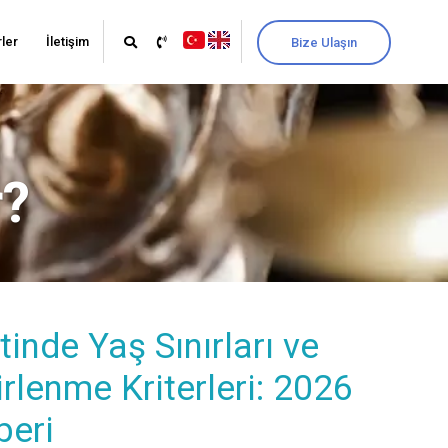
ler
İletişim
Bize Ulaşın
r?
inde Yaş Sınırları ve
irlenme Kriterleri: 2026
beri