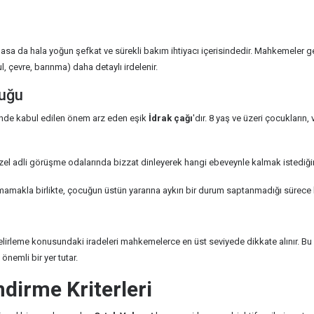
sa da hala yoğun şefkat ve sürekli bakım ihtiyacı içerisindedir. Mahkemeler 
 çevre, barınma) daha detaylı irdelenir.
luğu
’nde kabul edilen önem arz eden eşik
İdrak çağı
'dır. 8 yaş ve üzeri çocukların
 adli görüşme odalarında bizzat dinleyerek hangi ebeveynle kalmak istediğin
makla birlikte, çocuğun üstün yararına aykırı bir durum saptanmadığı sürece b
belirleme konusundaki iradeleri mahkemelerce en üst seviyede dikkate alınır. B
nemli bir yer tutar.
ndirme Kriterleri