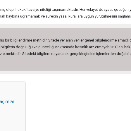
ış olup, hukuki tavsiye niteliği taşımamaktadır. Her velayet dosyası; çocuğun ya
lir. Hak kaybına uğramamak ve sürecin yasal kurallara uygun yürütülmesini sağla
ış bir bilgilendirme metnidir. Sitede yer alan veriler genel bilgilendirme amaçlı
lgilerin doğruluğu ve güncelliği noktasında kesinlik arz etmeyebilir. Olası hak 
etmektedir. Sitedeki bilgilere dayanarak gerçekleştirilen işlemlerden doğabilec
aşımlar