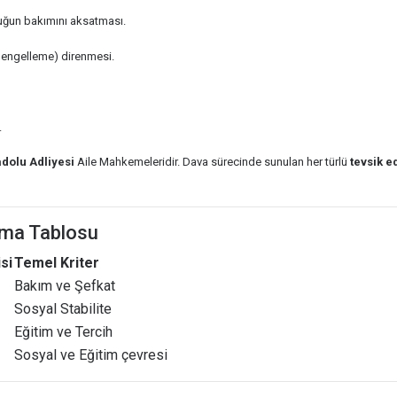
uğun bakımını aksatması.
i engelleme) direnmesi.
.
adolu Adliyesi
Aile Mahkemeleridir. Dava sürecinde sunulan her türlü
tevsik e
ırma Tablosu
si
Temel Kriter
Bakım ve Şefkat
Sosyal Stabilite
Eğitim ve Tercih
Sosyal ve Eğitim çevresi