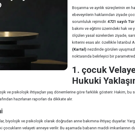
Boşanma ve ayrılık süreçlerinin en 
ebeveynlerin haklarından ziyade çocu
sorumluluk rejimidir.
4721 sayılı T
bakımı ve eğitimi üzerindeki hak ve y
ölçülen yasal sürelerden ziyade, sars
kriterini esas alır. özellikle İstanbu
(Kartal)
nezdinde görülen uyuşmazlık
noktasında belirleyici bir parametredi
1. çocuk Velay
Hukuki Yaklaşı
olojik ve psikolojik ihtiyaçları yaş dönemlerine göre farklılık gösterir. Hakim,
ından hazırlanan raporları da dikkate alır.
i
, biyolojik ve psikolojik olarak doğrudan anne bakımına ihtiyaç duyarlar. Yargı
 çocukların velayeti anneye verilir. Bu aşamada babanın maddi imkanlarının dah