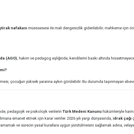
ştirak nafakası
müessesesi ile mali dengesizlik giderilebilir; mahkeme için ön
nda (AGO)
, hakim ve pedagog eşliğinde, kendilerini baskı altında hissetmeyecek
 mi?
şmesi, çocuğun yüksek yararına aykırı görülebilir. Bu durumda taşınmayan ebevey
nde, pedagojik ve psikolojik verilerin
Türk Medeni Kanunu
hükümleriyle harma
imana emanet etmek için karar verirler. 2026 yılı yargı dünyasında,
idrak çağı
ç
ğramamak ve sürecin yasal kurallara uygun yürütülmesini sağlamak adına, velayet