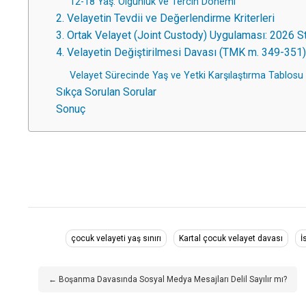
12-18 Yaş: Olgunluk ve Tercih Dönemi
2. Velayetin Tevdii ve Değerlendirme Kriterleri
3. Ortak Velayet (Joint Custody) Uygulaması: 2026 St
4. Velayetin Değiştirilmesi Davası (TMK m. 349-351)
Velayet Sürecinde Yaş ve Yetki Karşılaştırma Tablosu
Sıkça Sorulan Sorular
Sonuç
çocuk velayeti yaş sınırı
Kartal çocuk velayet davası
İ
← Boşanma Davasında Sosyal Medya Mesajları Delil Sayılır mı?