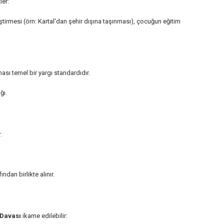
ler:
tirmesi (örn: Kartal'dan şehir dışına taşınması), çocuğun eğitim
sı temel bir yargı standardıdır.
ğı.
ı
.
dan birlikte alınır.
 Davası
ikame edilebilir: