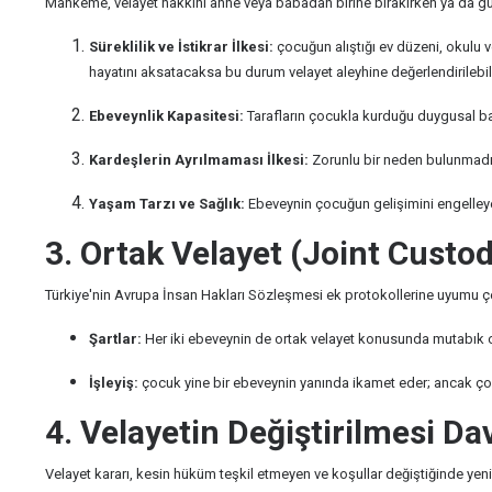
Mahkeme, velayet hakkını anne veya babadan birine bırakırken ya da g
Süreklilik ve İstikrar İlkesi:
çocuğun alıştığı ev düzeni, okulu v
hayatını aksatacaksa bu durum velayet aleyhine değerlendirilebili
Ebeveynlik Kapasitesi:
Tarafların çocukla kurduğu duygusal bağ,
Kardeşlerin Ayrılmaması İlkesi:
Zorunlu bir neden bulunmadıkç
Yaşam Tarzı ve Sağlık:
Ebeveynin çocuğun gelişimini engelleyec
3. Ortak Velayet (Joint Custo
Türkiye'nin Avrupa İnsan Hakları Sözleşmesi ek protokollerine uyumu çer
Şartlar:
Her iki ebeveynin de ortak velayet konusunda mutabık 
İşleyiş:
çocuk yine bir ebeveynin yanında ikamet eder; ancak çocuğ
4. Velayetin Değiştirilmesi D
Velayet kararı, kesin hüküm teşkil etmeyen ve koşullar değiştiğinde yen