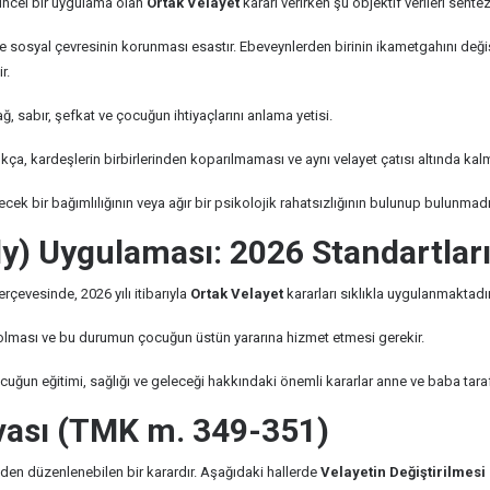
üncel bir uygulama olan
Ortak Velayet
kararı verirken şu objektif verileri sentez
e sosyal çevresinin korunması esastır. Ebeveynlerden birinin ikametgahını değiş
r.
 sabır, şefkat ve çocuğun ihtiyaçlarını anlama yetisi.
a, kardeşlerin birbirlerinden koparılmaması ve aynı velayet çatısı altında kalma
ek bir bağımlılığının veya ağır bir psikolojik rahatsızlığının bulunup bulunmadı
dy) Uygulaması: 2026 Standartlar
çevesinde, 2026 yılı itibarıyla
Ortak Velayet
kararları sıklıkla uygulanmaktadır
olması ve bu durumun çocuğun üstün yararına hizmet etmesi gerekir.
un eğitimi, sağlığı ve geleceği hakkındaki önemli kararlar anne ve baba tarafın
avası (TMK m. 349-351)
iden düzenlenebilen bir karardır. Aşağıdaki hallerde
Velayetin Değiştirilmesi