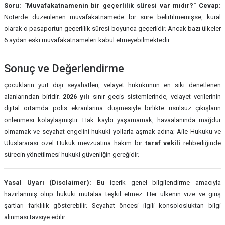
Soru: "Muvafakatnamenin bir geçerlilik süresi var mıdır?"
Cevap:
Noterde düzenlenen muvafakatnamede bir süre belirtilmemişse, kural
olarak o pasaportun geçerlilik süresi boyunca geçerlidir. Ancak bazı ülkeler
6 aydan eski muvafakatnameleri kabul etmeyebilmektedir.
Sonuç ve Değerlendirme
çocukların yurt dışı seyahatleri, velayet hukukunun en sıkı denetlenen
alanlarından biridir.
2026 yılı
sınır geçiş sistemlerinde, velayet verilerinin
dijital ortamda polis ekranlarına düşmesiyle birlikte usulsüz çıkışların
önlenmesi kolaylaşmıştır. Hak kaybı yaşamamak, havaalanında mağdur
olmamak ve seyahat engelini hukuki yollarla aşmak adına; Aile Hukuku ve
Uluslararası özel Hukuk mevzuatına hakim bir
taraf vekili
rehberliğinde
sürecin yönetilmesi hukuki güvenliğin gereğidir.
Yasal Uyarı (Disclaimer):
Bu içerik genel bilgilendirme amacıyla
hazırlanmış olup hukuki mütalaa teşkil etmez. Her ülkenin vize ve giriş
şartları farklılık gösterebilir. Seyahat öncesi ilgili konsolosluktan bilgi
alınması tavsiye edilir.