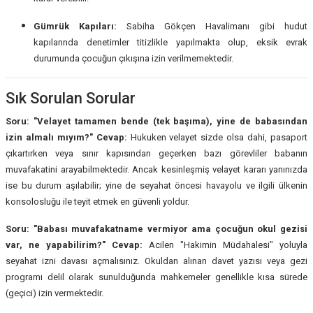
Gümrük Kapıları:
Sabiha Gökçen Havalimanı gibi hudut
kapılarında denetimler titizlikle yapılmakta olup, eksik evrak
durumunda çocuğun çıkışına izin verilmemektedir.
Sık Sorulan Sorular
Soru: "Velayet tamamen bende (tek başıma), yine de babasından
izin almalı mıyım?"
Cevap:
Hukuken velayet sizde olsa dahi, pasaport
çıkartırken veya sınır kapısından geçerken bazı görevliler babanın
muvafakatini arayabilmektedir. Ancak kesinleşmiş velayet kararı yanınızda
ise bu durum aşılabilir; yine de seyahat öncesi havayolu ve ilgili ülkenin
konsolosluğu ile teyit etmek en güvenli yoldur.
Soru: "Babası muvafakatname vermiyor ama çocuğun okul gezisi
var, ne yapabilirim?"
Cevap:
Acilen "Hakimin Müdahalesi" yoluyla
seyahat izni davası açmalısınız. Okuldan alınan davet yazısı veya gezi
programı delil olarak sunulduğunda mahkemeler genellikle kısa sürede
(geçici) izin vermektedir.