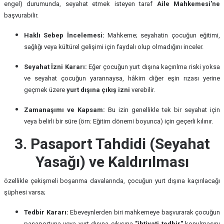
engel) durumunda, seyahat etmek isteyen taraf
Aile Mahkemesi'ne
başvurabilir.
Haklı Sebep İncelemesi:
Mahkeme; seyahatin çocuğun eğitimi,
sağlığı veya kültürel gelişimi için faydalı olup olmadığını inceler.
Seyahat İzni Kararı:
Eğer çocuğun yurt dışına kaçırılma riski yoksa
ve seyahat çocuğun yararınaysa, hâkim diğer eşin rızası yerine
geçmek üzere
yurt dışına çıkış izni
verebilir.
Zamanaşımı ve Kapsam:
Bu izin genellikle tek bir seyahat için
veya belirli bir süre (örn: Eğitim dönemi boyunca) için geçerli kılınır.
3. Pasaport Tahdidi (Seyahat
Yasağı) ve Kaldırılması
özellikle çekişmeli boşanma davalarında, çocuğun yurt dışına kaçırılacağı
şüphesi varsa;
Tedbir Kararı:
Ebeveynlerden biri mahkemeye başvurarak çocuğun
pasaportuna veya yurt dışına çıkışına
"ihtiyati tedbir"
konulmasını