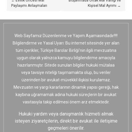
← Evlilik Öncesi Mal
Boşanmada Ortak Mal Varlığı ve
Paylaşımı Anlaşmaları
Kişisel Mal Ayrımı →
Web Sayfamız Düzenlenme ve Yapım Aşamasındadır!!!!
Bilgilendirme ve Yasal Uyarı: Bu internet sitesinde yer alan
tüm içerikler, Türkiye Barolar Birliği’nin ilgili mevzuatına
uygun olarak yalnızca kamuyu bilgilendirme amacıyla
hazırlanmıştır. Sitede sunulan bilgiler hukuki mütalaa
veya tavsiye niteliği taşımamakta olup, bu veriler
üzerinden bir avukat-müvekkil ilişkisi kurulamaz.
Mevzuatın ve yargı kararlarının dinamik yapısı gereği, hak
kaybına uğramamak adına hukuki süreçlerin bir avukat
vasıtasıyla takip edilmesi önem arz etmektedir.
Hukuki yardım veya danışmanlık hizmeti almak
isteyen ziyaretçilerin, direkt bir avukat ile iletişime
geçmeleri önerilir.