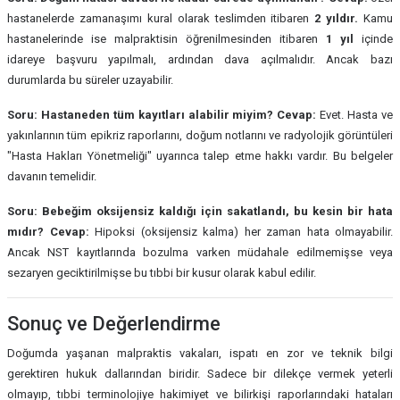
hastanelerde zamanaşımı kural olarak teslimden itibaren
2 yıldır.
Kamu
hastanelerinde ise malpraktisin öğrenilmesinden itibaren
1 yıl
içinde
idareye başvuru yapılmalı, ardından dava açılmalıdır. Ancak bazı
durumlarda bu süreler uzayabilir.
Soru: Hastaneden tüm kayıtları alabilir miyim?
Cevap:
Evet. Hasta ve
yakınlarının tüm epikriz raporlarını, doğum notlarını ve radyolojik görüntüleri
"Hasta Hakları Yönetmeliği" uyarınca talep etme hakkı vardır. Bu belgeler
davanın temelidir.
Soru: Bebeğim oksijensiz kaldığı için sakatlandı, bu kesin bir hata
mıdır?
Cevap:
Hipoksi (oksijensiz kalma) her zaman hata olmayabilir.
Ancak NST kayıtlarında bozulma varken müdahale edilmemişse veya
sezaryen geciktirilmişse bu tıbbi bir kusur olarak kabul edilir.
Sonuç ve Değerlendirme
Doğumda yaşanan malpraktis vakaları, ispatı en zor ve teknik bilgi
gerektiren hukuk dallarından biridir. Sadece bir dilekçe vermek yeterli
olmayıp, tıbbi terminolojiye hakimiyet ve bilirkişi raporlarındaki hataları