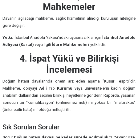
Mahkemeler
Davanın açılacağı mahkeme, sağlık hizmetinin alındığı kuruluşun niteliğine
göre değişir:
Yetki:
İstanbul Anadolu Yakası'ndaki uyuşmazlıklar için
İstanbul Anadolu
Adliyesi (Kartal)
veya ilgili
İdare Mahkemeleri
yetkilidir.
4. İspat Yükü ve Bilirkişi
İncelemesi
Doğum hatası davalarında önem arz eden aşama "Kusur Tespiti"dir.
Mahkeme, dosyayı
Adli Tıp Kurumu
veya üniversitelerin kadın doğum
anabilim dallarından seçilen bilirkişi heyetlerine gönderir. Raporda, yaşanan
sonucun bir "komplikasyon" (önlenemez risk) mı yoksa bir "malpraktis"
(önlenebilir hata) mi olduğu netleştirilir.
Sık Sorulan Sorular
Soru: Doğum hatası davası ne kadar sürede açılmalıdır?
Cevap:
özel