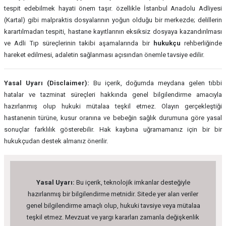
tespit edebilmek hayati önem taşır. özellikle İstanbul Anadolu Adliyesi
(Kartal) gibi malpraktis dosyalarının yoğun olduğu bir merkezde; delillerin
karartılmadan tespiti, hastane kayıtlarının eksiksiz dosyaya kazandırılması
ve Adli Tıp süreçlerinin takibi aşamalarında bir
hukukçu
rehberliğinde
hareket edilmesi, adaletin sağlanması açısından önemle tavsiye edilir.
Yasal Uyarı (Disclaimer):
Bu içerik, doğumda meydana gelen tıbbi
hatalar ve tazminat süreçleri hakkında genel bilgilendirme amacıyla
hazırlanmış olup hukuki mütalaa teşkil etmez. Olayın gerçekleştiği
hastanenin türüne, kusur oranına ve bebeğin sağlık durumuna göre yasal
sonuçlar farklılık gösterebilir. Hak kaybına uğramamanız için bir bir
hukukçudan destek almanız önerilir.
Yasal Uyarı:
Bu içerik, teknolojik imkanlar desteğiyle
hazırlanmış bir bilgilendirme metnidir. Sitede yer alan veriler
genel bilgilendirme amaçlı olup, hukuki tavsiye veya mütalaa
teşkil etmez. Mevzuat ve yargı kararları zamanla değişkenlik