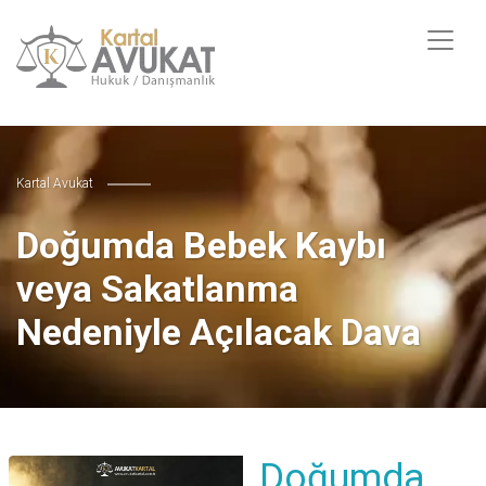
Kartal Avukat
Doğumda Bebek Kaybı
veya Sakatlanma
Nedeniyle Açılacak Dava
Doğumda