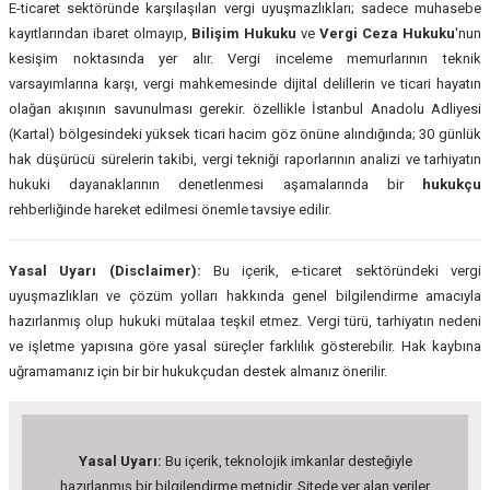
E-ticaret sektöründe karşılaşılan vergi uyuşmazlıkları; sadece muhasebe
kayıtlarından ibaret olmayıp,
Bilişim Hukuku
ve
Vergi Ceza Hukuku
'nun
kesişim noktasında yer alır. Vergi inceleme memurlarının teknik
varsayımlarına karşı, vergi mahkemesinde dijital delillerin ve ticari hayatın
olağan akışının savunulması gerekir. özellikle İstanbul Anadolu Adliyesi
(Kartal) bölgesindeki yüksek ticari hacim göz önüne alındığında; 30 günlük
hak düşürücü sürelerin takibi, vergi tekniği raporlarının analizi ve tarhiyatın
hukuki dayanaklarının denetlenmesi aşamalarında bir
hukukçu
rehberliğinde hareket edilmesi önemle tavsiye edilir.
Yasal Uyarı (Disclaimer):
Bu içerik, e-ticaret sektöründeki vergi
uyuşmazlıkları ve çözüm yolları hakkında genel bilgilendirme amacıyla
hazırlanmış olup hukuki mütalaa teşkil etmez. Vergi türü, tarhiyatın nedeni
ve işletme yapısına göre yasal süreçler farklılık gösterebilir. Hak kaybına
uğramamanız için bir bir hukukçudan destek almanız önerilir.
Yasal Uyarı:
Bu içerik, teknolojik imkanlar desteğiyle
hazırlanmış bir bilgilendirme metnidir. Sitede yer alan veriler