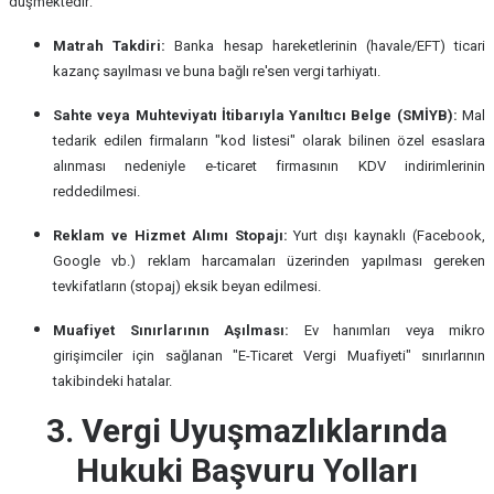
düşmektedir:
Matrah Takdiri:
Banka hesap hareketlerinin (havale/EFT) ticari
kazanç sayılması ve buna bağlı re'sen vergi tarhiyatı.
Sahte veya Muhteviyatı İtibarıyla Yanıltıcı Belge (SMİYB):
Mal
tedarik edilen firmaların "kod listesi" olarak bilinen özel esaslara
alınması nedeniyle e-ticaret firmasının KDV indirimlerinin
reddedilmesi.
Reklam ve Hizmet Alımı Stopajı:
Yurt dışı kaynaklı (Facebook,
Google vb.) reklam harcamaları üzerinden yapılması gereken
tevkifatların (stopaj) eksik beyan edilmesi.
Muafiyet Sınırlarının Aşılması:
Ev hanımları veya mikro
girişimciler için sağlanan "E-Ticaret Vergi Muafiyeti" sınırlarının
takibindeki hatalar.
3. Vergi Uyuşmazlıklarında
Hukuki Başvuru Yolları