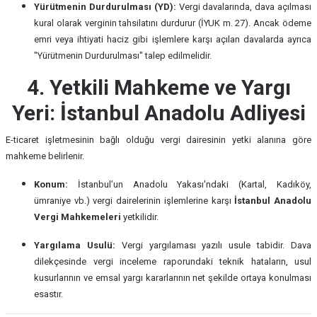
Yürütmenin Durdurulması (YD):
Vergi davalarında, dava açılması
kural olarak verginin tahsilatını durdurur (İYUK m. 27). Ancak ödeme
emri veya ihtiyati haciz gibi işlemlere karşı açılan davalarda ayrıca
"Yürütmenin Durdurulması" talep edilmelidir.
4. Yetkili Mahkeme ve Yargı
Yeri: İstanbul Anadolu Adliyesi
E-ticaret işletmesinin bağlı olduğu vergi dairesinin yetki alanına göre
mahkeme belirlenir.
Konum:
İstanbul’un Anadolu Yakası'ndaki (Kartal, Kadıköy,
ümraniye vb.) vergi dairelerinin işlemlerine karşı
İstanbul Anadolu
Vergi Mahkemeleri
yetkilidir.
Yargılama Usulü:
Vergi yargılaması yazılı usule tabidir. Dava
dilekçesinde vergi inceleme raporundaki teknik hataların, usul
kusurlarının ve emsal yargı kararlarının net şekilde ortaya konulması
esastır.