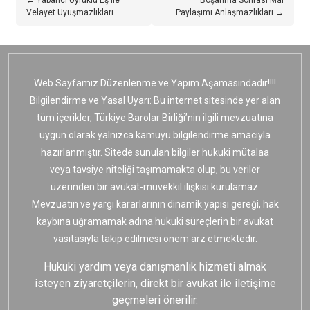
← Yabancı Uyruklu Eş ile
Boşanma Sonrası Mal
Velayet Uyuşmazlıkları
Paylaşımı Anlaşmazlıkları →
Web Sayfamız Düzenlenme ve Yapım Aşamasındadır!!!!
Bilgilendirme ve Yasal Uyarı: Bu internet sitesinde yer alan
tüm içerikler, Türkiye Barolar Birliği’nin ilgili mevzuatına
uygun olarak yalnızca kamuyu bilgilendirme amacıyla
hazırlanmıştır. Sitede sunulan bilgiler hukuki mütalaa
veya tavsiye niteliği taşımamakta olup, bu veriler
üzerinden bir avukat-müvekkil ilişkisi kurulamaz.
Mevzuatın ve yargı kararlarının dinamik yapısı gereği, hak
kaybına uğramamak adına hukuki süreçlerin bir avukat
vasıtasıyla takip edilmesi önem arz etmektedir.
Hukuki yardım veya danışmanlık hizmeti almak
isteyen ziyaretçilerin, direkt bir avukat ile iletişime
geçmeleri önerilir.