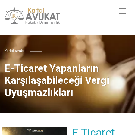
Kartal Avukat
E-Ticaret Yapanların
Karşılaşabileceği Vergi
Uyuşmazlıkları
E-Ticaret