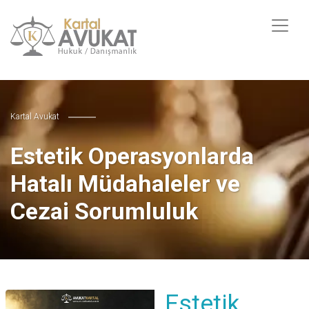
Kartal Avukat
Estetik Operasyonlarda
Hatalı Müdahaleler ve
Cezai Sorumluluk
Estetik