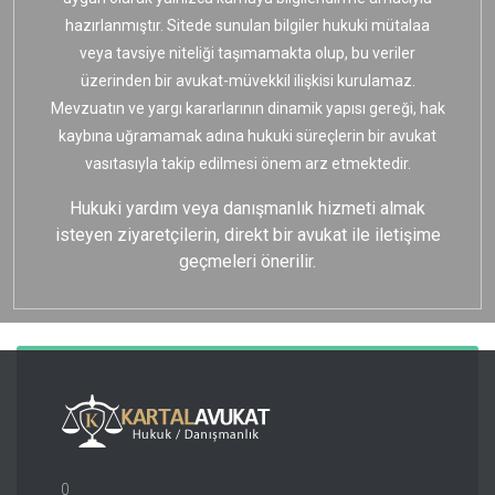
hazırlanmıştır. Sitede sunulan bilgiler hukuki mütalaa
veya tavsiye niteliği taşımamakta olup, bu veriler
üzerinden bir avukat-müvekkil ilişkisi kurulamaz.
Mevzuatın ve yargı kararlarının dinamik yapısı gereği, hak
kaybına uğramamak adına hukuki süreçlerin bir avukat
vasıtasıyla takip edilmesi önem arz etmektedir.
Hukuki yardım veya danışmanlık hizmeti almak
isteyen ziyaretçilerin, direkt bir avukat ile iletişime
geçmeleri önerilir.
0