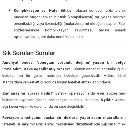
Komplikasyon vs. Hata:
Bilirkişi; oluşan sonucun tıbbi olarak
önceden öngörülebilen bir risk (komplikasyon) mi, yoksa hekimin
beceriksizliği veya özensizliği (malpraktis) mi olduğunu saptar. Eser
sözleşmesinde komplikasyon savunması, tedavi amaçlı
operasyonlara göre daha sınırlı kabul edilir.
Sık Sorulan Sorular
Ameliyat öncesi 'sonuçtan sorumlu değilim' yazan bir belge
imzaladım. Dava açabilir miyim?
Evet. Hekimin önceden sorumluluğunu
kaldıran bu tür genel maddeler hukuken geçersizdir. Hekim, tıbbi
standartlara ve vaat ettiği sonuca uygun hareket etmek zorundadır.
Zamanaşımı süresi nedir?
Estetik operasyonlarda eser sözleşmesi
hükümleri uygulandığından, zamanaşımı süresi kural olarak
5 yıldır.
Ancak
ağır kusur veya hile durumunda bu süre değişebilir.
Revizyon ameliyatını başka bir doktora yaptırırsam masraflarını
isteyebilir miyim?
Evet. Hatalı müdahaleyi düzeltmek için yapılan tüm ek