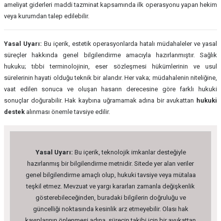
ameliyat giderleri maddi tazminat kapsamında ilk operasyonu yapan hekim
veya kurumdan talep edilebilir.
Yasal Uyarı:
Bu içerik, estetik operasyonlarda hatalı müdahaleler ve yasal
süreçler hakkında genel bilgilendirme amacıyla hazırlanmıştır. Sağlık
hukuku; tıbbi terminolojinin, eser sözleşmesi hükümlerinin ve usul
sürelerinin hayati olduğu teknik bir alandır. Her vaka; müdahalenin niteliğine,
vaat edilen sonuca ve oluşan hasarın derecesine göre farklı hukuki
sonuçlar doğurabilir. Hak kaybına uğramamak adına bir avukattan
hukuki
destek
alınması önemle tavsiye edilir.
Yasal Uyarı:
Bu içerik, teknolojik imkanlar desteğiyle
hazırlanmış bir bilgilendirme metnidir. Sitede yer alan veriler
genel bilgilendirme amaçlı olup, hukuki tavsiye veya mütalaa
teşkil etmez. Mevzuat ve yargı kararları zamanla değişkenlik
gösterebileceğinden, buradaki bilgilerin doğruluğu ve
güncelliği noktasında kesinlik arz etmeyebilir. Olası hak
kayıplarının önlenmesi adına, sürecin takibi için bir avukattan