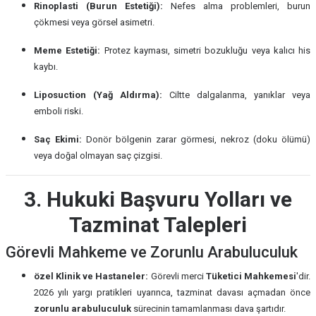
Rinoplasti (Burun Estetiği):
Nefes alma problemleri, burun
çökmesi veya görsel asimetri.
Meme Estetiği:
Protez kayması, simetri bozukluğu veya kalıcı his
kaybı.
Liposuction (Yağ Aldırma):
Ciltte dalgalanma, yanıklar veya
emboli riski.
Saç Ekimi:
Donör bölgenin zarar görmesi, nekroz (doku ölümü)
veya doğal olmayan saç çizgisi.
3. Hukuki Başvuru Yolları ve
Tazminat Talepleri
Görevli Mahkeme ve Zorunlu Arabuluculuk
özel Klinik ve Hastaneler:
Görevli merci
Tüketici Mahkemesi
'dir.
2026 yılı yargı pratikleri uyarınca, tazminat davası açmadan önce
zorunlu arabuluculuk
sürecinin tamamlanması dava şartıdır.