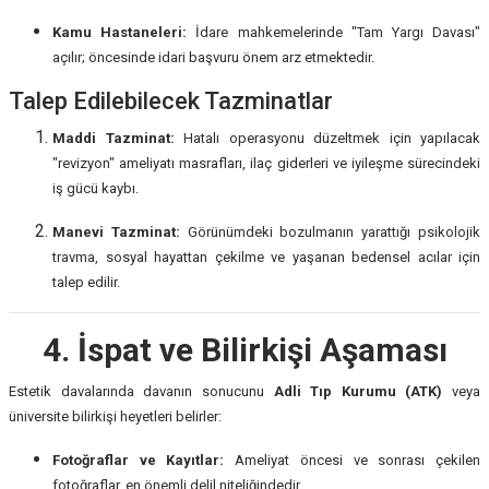
Kamu Hastaneleri:
İdare mahkemelerinde "Tam Yargı Davası"
açılır; öncesinde idari başvuru önem arz etmektedir.
Talep Edilebilecek Tazminatlar
Maddi Tazminat:
Hatalı operasyonu düzeltmek için yapılacak
"revizyon" ameliyatı masrafları, ilaç giderleri ve iyileşme sürecindeki
iş gücü kaybı.
Manevi Tazminat:
Görünümdeki bozulmanın yarattığı psikolojik
travma, sosyal hayattan çekilme ve yaşanan bedensel acılar için
talep edilir.
4. İspat ve Bilirkişi Aşaması
Estetik davalarında davanın sonucunu
Adli Tıp Kurumu (ATK)
veya
üniversite bilirkişi heyetleri belirler:
Fotoğraflar ve Kayıtlar:
Ameliyat öncesi ve sonrası çekilen
fotoğraflar, en önemli delil niteliğindedir.