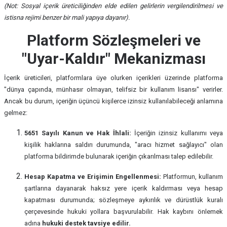
(Not: Sosyal içerik üreticiliğinden elde edilen gelirlerin vergilendirilmesi ve
istisna rejimi benzer bir mali yapıya dayanır).
Platform Sözleşmeleri ve
"Uyar-Kaldır" Mekanizması
İçerik üreticileri, platformlara üye olurken içerikleri üzerinde platforma
"dünya çapında, münhasır olmayan, telifsiz bir kullanım lisansı" verirler.
Ancak bu durum, içeriğin üçüncü kişilerce izinsiz kullanılabileceği anlamına
gelmez:
5651 Sayılı Kanun ve Hak İhlali:
İçeriğin izinsiz kullanımı veya
kişilik haklarına saldırı durumunda, "aracı hizmet sağlayıcı" olan
platforma bildirimde bulunarak içeriğin çıkarılması talep edilebilir.
Hesap Kapatma ve Erişimin Engellenmesi:
Platformun, kullanım
şartlarına dayanarak haksız yere içerik kaldırması veya hesap
kapatması durumunda; sözleşmeye aykırılık ve dürüstlük kuralı
çerçevesinde hukuki yollara başvurulabilir. Hak kaybını önlemek
adına
hukuki destek tavsiye edilir.