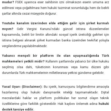
mudur?
FSEK uyarınca eser sahibinin izni olmaksızın eserin umuma arz
edilmesi veya çoğaltılması hem hukuki tazminat sorumluluğu hem de belirli
şartlar altında cezai müeyyide doğurur.
Youtube kanalım üzerinden elde ettiğim gelir için şirket kurmalı
mıyım?
Gelir Vergisi Kanunu'ndaki güncel istisna düzenlemeleri
kapsamında, belirli bir limitin altındaki sosyal içerik üreticiliği gelirleri için
istisna belgesi alınarak şirket kurmadan banka üzerinden tevkifat yoluyla
vergilendirme yapılabilmektedir.
Yabancı menşeli bir platform ile olan uyuşmazlığımda Türk
mahkemeleri yetkili midir?
Kullanım şartlarında yabancı bir ülke hukuku
seçilmiş olsa dahi, tüketicinin korunması veya kamu düzeni gibi
durumlarda Türk mahkemelerinin milletlerarası yetkisi gündeme gelebilir.
Yasal Uyarı (Disclaimer):
Bu içerik, kamuoyunu bilgilendirme amacıyla
hazırlanmış olup hukuki danışmanlık niteliği taşımamaktadır. Dijital
mecralardaki haklar ve platform politikaları her somut olayın teknik
özelliklerine göre farklılık gösterebilir. Hak kaybını önlemek adına
hukuki
destek tavsiye edilir.