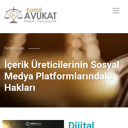
Kartal Avukat
İçerik Üreticilerinin Sosyal
Medya Platformlarındaki
Hakları
Dijital