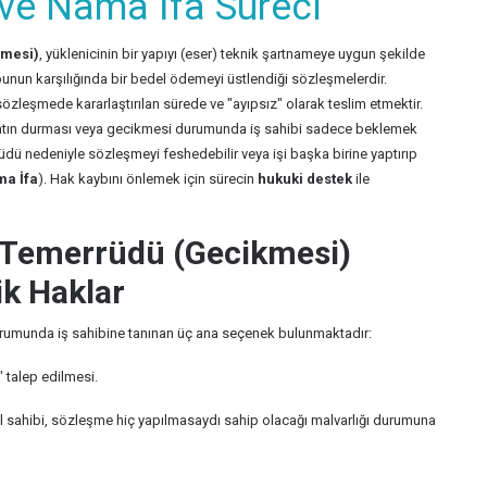
ve Nama İfa Süreci
şmesi)
, yüklenicinin bir yapıyı (eser) teknik şartnameye uygun şekilde
bunun karşılığında bir bedel ödemeyi üstlendiği sözleşmelerdir.
sözleşmede kararlaştırılan sürede ve "ayıpsız" olarak teslim etmektir.
şaatın durması veya gecikmesi durumunda iş sahibi sadece beklemek
üdü nedeniyle sözleşmeyi feshedebilir veya işi başka birine yaptırıp
a İfa
). Hak kaybını önlemek için sürecin
hukuki destek
ile
n Temerrüdü (Gecikmesi)
ik Haklar
urumunda iş sahibine tanınan üç ana seçenek bulunmaktadır:
 talep edilmesi.
 sahibi, sözleşme hiç yapılmasaydı sahip olacağı malvarlığı durumuna