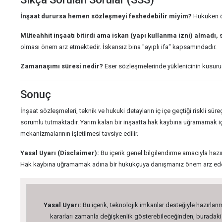
İnşaat durursa hemen sözleşmeyi feshedebilir miyim?
Hukuken ön
Müteahhit inşaatı bitirdi ama iskan (yapı kullanma izni) almadı,
olması önem arz etmektedir. İskansız bina "ayıplı ifa" kapsamındadır.
Zamanaşımı süresi nedir?
Eser sözleşmelerinde yüklenicinin kusuru
Sonuç
İnşaat sözleşmeleri, teknik ve hukuki detayların iç içe geçtiği riskli sür
sorumlu tutmaktadır. Yarım kalan bir inşaatta hak kaybına uğramamak için
mekanizmalarının işletilmesi tavsiye edilir.
Yasal Uyarı (Disclaimer):
Bu içerik genel bilgilendirme amacıyla hazı
Hak kaybına uğramamak adına bir hukukçuya danışmanız önem arz ede
Yasal Uyarı:
Bu içerik, teknolojik imkanlar desteğiyle hazırlanm
kararları zamanla değişkenlik gösterebileceğinden, buradaki bi