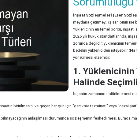
Sorumluluğu 
İnşaat Sözleşmeleri (Eser Sözle
meydana getirmeyi, iş sahibinin ise 
Yüklenicinin en temel borcu, inşaatı 
2026 yılı hukuk standartlarında, in
zorunda değildir; yüklenicinin temerr
bedelini yükleniciden isteyebilir (
Nam
yönetilmesi elzemdir.
1. Yüklenicini
Halinde Seçiml
İnşaatın zamanında bitirilmemesi d
tın bitirilmesini ve geçen her gün için "gecikme tazminatı" veya "cezai şart"
yapılmayacağının anlaşılması durumunda sözleşmenin feshedilmesi. Burada mal