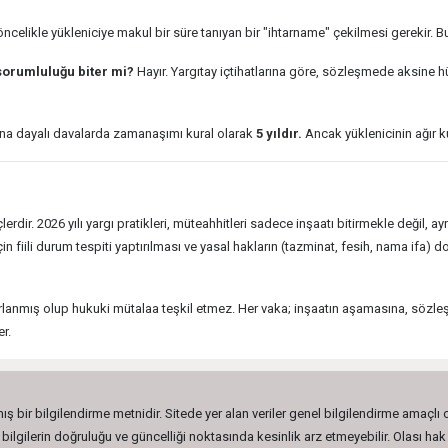
celikle yükleniciye makul bir süre tanıyan bir "ihtarname" çekilmesi gerekir. 
 sorumluluğu biter mi?
Hayır. Yargıtay içtihatlarına göre, sözleşmede aksine h
na dayalı davalarda zamanaşımı kural olarak
5 yıldır.
Ancak yüklenicinin ağır ku
eçlerdir. 2026 yılı yargı pratikleri, müteahhitleri sadece inşaatı bitirmekle deği
 fiili durum tespiti yaptırılması ve yasal hakların (tazminat, fesih, nama ifa)
rlanmış olup hukuki mütalaa teşkil etmez. Her vaka; inşaatın aşamasına, sözleş
r.
ış bir bilgilendirme metnidir. Sitede yer alan veriler genel bilgilendirme amaçlı
lgilerin doğruluğu ve güncelliği noktasında kesinlik arz etmeyebilir. Olası hak 