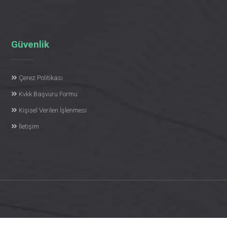
Güvenlik
Çerez Politikası
Kvkk Başvuru Formu
Kişisel Verilen İşlenmesi
İletişim