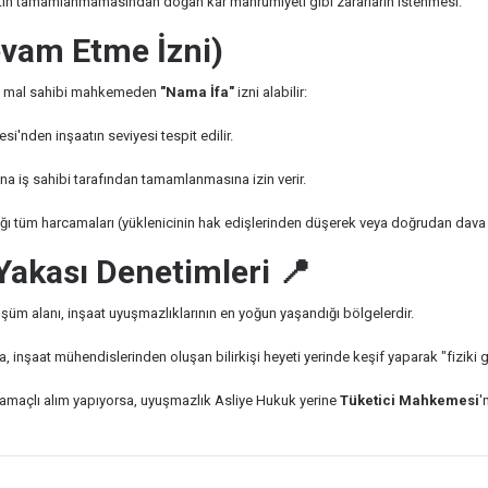
n tamamlanmamasından doğan kâr mahrumiyeti gibi zararların istenmesi.
evam Etme İzni)
şse, mal sahibi mahkemeden
"Nama İfa"
izni alabilir:
nden inşaatın seviyesi tespit edilir.
na iş sahibi tarafından tamamlanmasına izin verir.
ğı tüm harcamaları (yüklenicinin hak edişlerinden düşerek veya doğrudan dava yo
 Yakası Denetimleri 📍
şüm alanı, inşaat uyuşmazlıklarının en yoğun yaşandığı bölgelerdir.
inşaat mühendislerinden oluşan bilirkişi heyeti yerinde keşif yaparak "fiziki ge
t amaçlı alım yapıyorsa, uyuşmazlık Asliye Hukuk yerine
Tüketici Mahkemesi
'