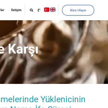
ler
İletişim
Bize Ulaşın
 Karşı
şmelerinde Yüklenicinin