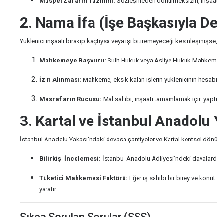
Müspet Zararın Tazmini:
Sözleşmeden dönülmeksizin, inşaatı
2. Nama İfa (İşe Başkasıyla D
Yüklenici inşaatı bırakıp kaçtıysa veya işi bitiremeyeceği kesinleşmi
Mahkemeye Başvuru:
Sulh Hukuk veya Asliye Hukuk Mahkemesi'
İzin Alınması:
Mahkeme, eksik kalan işlerin yüklenicinin hesabı
Masrafların Rucusu:
Mal sahibi, inşaatı tamamlamak için yaptı
3. Kartal ve İstanbul Anadolu
İstanbul Anadolu Yakası'ndaki devasa şantiyeler ve Kartal kentsel dönü
Bilirkişi İncelemesi:
İstanbul Anadolu Adliyesi’ndeki davalarda, 
Tüketici Mahkemesi Faktörü:
Eğer iş sahibi bir birey ve konu
yaratır.
Sıkça Sorulan Sorular (SSS)