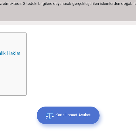
etmektedir. Sitedeki bilgilere dayanarak gerçekleştirilen işlemlerden doğabilec
lik Haklar
Kartal İnşaat Avukatı