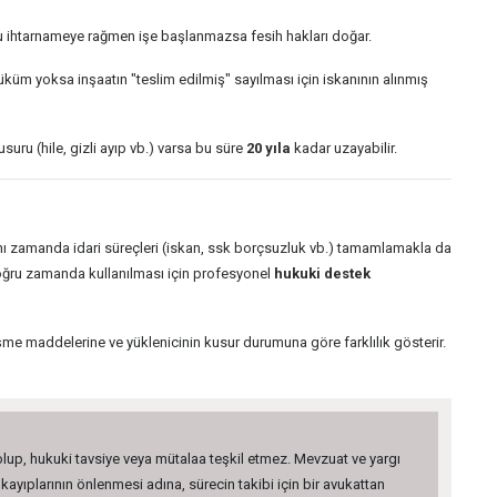
Bu ihtarnameye rağmen işe başlanmazsa fesih hakları doğar.
üküm yoksa inşaatın "teslim edilmiş" sayılması için iskanının alınmış
suru (hile, gizli ayıp vb.) varsa bu süre
20 yıla
kadar uzayabilir.
l, aynı zamanda idari süreçleri (iskan, ssk borçsuzluk vb.) tamamlamakla da
 doğru zamanda kullanılması için profesyonel
hukuki destek
me maddelerine ve yüklenicinin kusur durumuna göre farklılık gösterir.
 olup, hukuki tavsiye veya mütalaa teşkil etmez. Mevzuat ve yargı
kayıplarının önlenmesi adına, sürecin takibi için bir avukattan