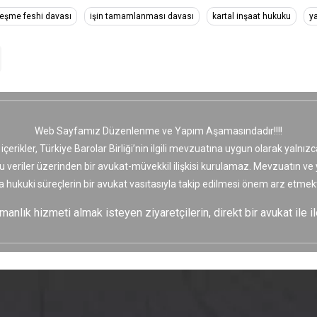
eşme feshi davası
işin tamamlanması davası
kartal inşaat hukuku
y
Web Sayfamız Düzenlenme ve Yapım Aşamasındadır!!!!
 içerikler, Türkiye Barolar Birliği’nin ilgili mevzuatına uygun olarak yaln
bu veriler üzerinden bir avukat-müvekkil ilişkisi kurulamaz. Mevzuatın v
a hukuki süreçlerin bir avukat vasıtasıyla takip edilmesi önem arz etmekt
nlık hizmeti almak isteyen ziyaretçilerin, direkt bir avukat ile il