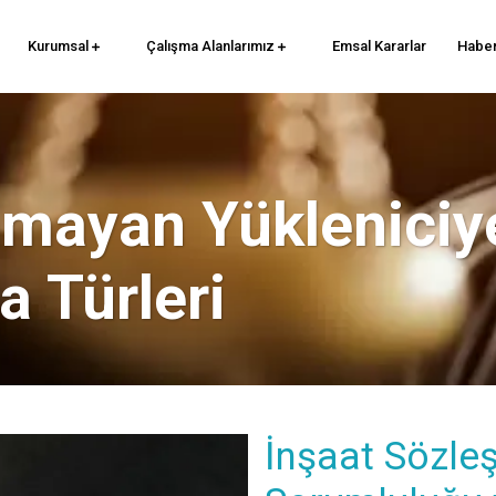
Kurumsal
Çalışma Alanlarımız
Emsal Kararlar
Haber
mayan Yükleniciye
a Türleri
İnşaat Sözle