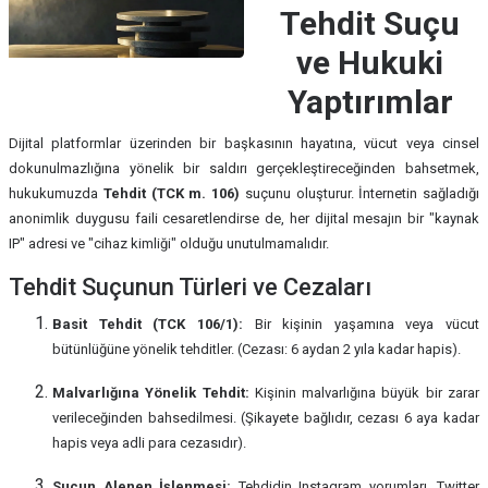
Tehdit Suçu
ve Hukuki
Yaptırımlar
Dijital platformlar üzerinden bir başkasının hayatına, vücut veya cinsel
dokunulmazlığına yönelik bir saldırı gerçekleştireceğinden bahsetmek,
hukukumuzda
Tehdit (TCK m. 106)
suçunu oluşturur. İnternetin sağladığı
anonimlik duygusu faili cesaretlendirse de, her dijital mesajın bir "kaynak
IP" adresi ve "cihaz kimliği" olduğu unutulmamalıdır.
Tehdit Suçunun Türleri ve Cezaları
Basit Tehdit (TCK 106/1):
Bir kişinin yaşamına veya vücut
bütünlüğüne yönelik tehditler. (Cezası: 6 aydan 2 yıla kadar hapis).
Malvarlığına Yönelik Tehdit:
Kişinin malvarlığına büyük bir zarar
verileceğinden bahsedilmesi. (Şikayete bağlıdır, cezası 6 aya kadar
hapis veya adli para cezasıdır).
Suçun Alenen İşlenmesi:
Tehdidin Instagram yorumları, Twitter