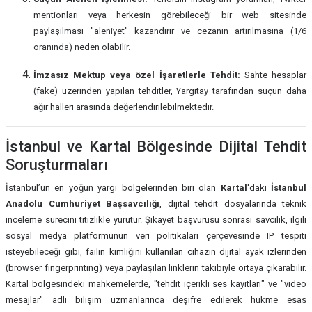
mentionları veya herkesin görebileceği bir web sitesinde
paylaşılması "aleniyet" kazandırır ve cezanın artırılmasına (1/6
oranında) neden olabilir.
İmzasız Mektup veya özel İşaretlerle Tehdit:
Sahte hesaplar
(fake) üzerinden yapılan tehditler, Yargıtay tarafından suçun daha
ağır halleri arasında değerlendirilebilmektedir.
İstanbul ve Kartal Bölgesinde Dijital Tehdit
Soruşturmaları
İstanbul’un en yoğun yargı bölgelerinden biri olan
Kartal
'daki
İstanbul
Anadolu Cumhuriyet Başsavcılığı
, dijital tehdit dosyalarında teknik
inceleme sürecini titizlikle yürütür. Şikayet başvurusu sonrası savcılık, ilgili
sosyal medya platformunun veri politikaları çerçevesinde IP tespiti
isteyebileceği gibi, failin kimliğini kullanılan cihazın dijital ayak izlerinden
(browser fingerprinting) veya paylaşılan linklerin takibiyle ortaya çıkarabilir.
Kartal bölgesindeki mahkemelerde, "tehdit içerikli ses kayıtları" ve "video
mesajlar" adli bilişim uzmanlarınca deşifre edilerek hükme esas