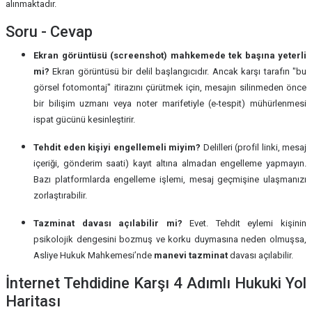
alınmaktadır.
Soru - Cevap
Ekran görüntüsü (screenshot) mahkemede tek başına yeterli
mi?
Ekran görüntüsü bir delil başlangıcıdır. Ancak karşı tarafın "bu
görsel fotomontaj" itirazını çürütmek için, mesajın silinmeden önce
bir bilişim uzmanı veya noter marifetiyle (e-tespit) mühürlenmesi
ispat gücünü kesinleştirir.
Tehdit eden kişiyi engellemeli miyim?
Delilleri (profil linki, mesaj
içeriği, gönderim saati) kayıt altına almadan engelleme yapmayın.
Bazı platformlarda engelleme işlemi, mesaj geçmişine ulaşmanızı
zorlaştırabilir.
Tazminat davası açılabilir mi?
Evet. Tehdit eylemi kişinin
psikolojik dengesini bozmuş ve korku duymasına neden olmuşsa,
Asliye Hukuk Mahkemesi’nde
manevi tazminat
davası açılabilir.
İnternet Tehdidine Karşı 4 Adımlı Hukuki Yol
Haritası