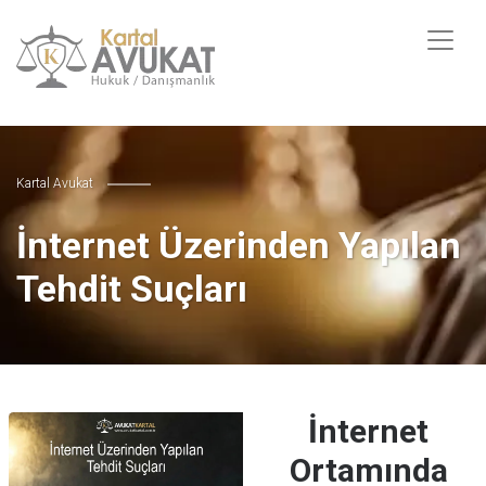
Kartal Avukat
İnternet Üzerinden Yapılan
Tehdit Suçları
İnternet
Ortamında