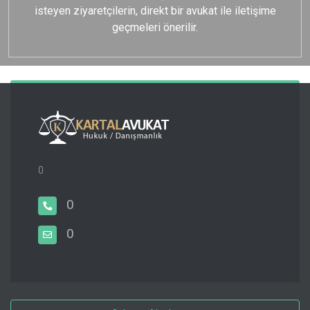
isteyen ziyaretçilerin, direkt bir avukat ile iletişime
geçmeleri önerilir.
0
0
0