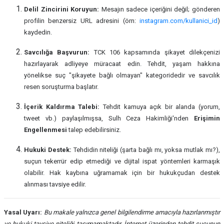
Delil Zincirini Koruyun:
Mesajın sadece içeriğini değil; gönderen
profilin benzersiz URL adresini (örn:
instagram.com/kullanici_id
)
kaydedin.
Savcılığa Başvurun:
TCK 106 kapsamında şikayet dilekçenizi
hazırlayarak adliyeye müracaat edin. Tehdit, yaşam hakkına
yönelikse suç "şikayete bağlı olmayan" kategoridedir ve savcılık
resen soruşturma başlatır.
İçerik Kaldırma Talebi:
Tehdit kamuya açık bir alanda (yorum,
tweet vb.) paylaşılmışsa, Sulh Ceza Hakimliği'nden
Erişimin
Engellenmesi
talep edebilirsiniz.
Hukuki Destek:
Tehdidin niteliği (şarta bağlı mı, yoksa mutlak mı?),
suçun tekerrür edip etmediği ve dijital ispat yöntemleri karmaşık
olabilir. Hak kaybına uğramamak için bir hukukçudan destek
alınması tavsiye edilir.
Yasal Uyarı:
Bu makale yalnızca genel bilgilendirme amacıyla hazırlanmıştır
ve hukuki tavsiye niteliği taşımamaktadır. İnternet üzerinden tehdit suçunun