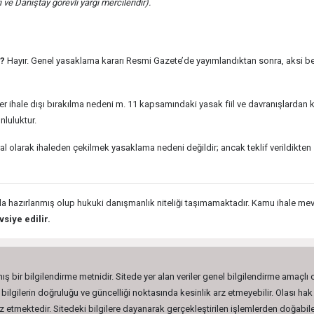
ve Danıştay görevli yargı mercileridir).
r?
Hayır. Genel yasaklama kararı Resmi Gazete’de yayımlandıktan sonra, aksi bel
r ihale dışı bırakılma nedeni m. 11 kapsamındaki yasak fiil ve davranışlardan 
nluluktur.
al olarak ihaleden çekilmek yasaklama nedeni değildir; ancak teklif verildi
a hazırlanmış olup hukuki danışmanlık niteliği taşımamaktadır. Kamu ihale mevz
siye edilir.
ış bir bilgilendirme metnidir. Sitede yer alan veriler genel bilgilendirme amaçlı
lgilerin doğruluğu ve güncelliği noktasında kesinlik arz etmeyebilir. Olası hak 
etmektedir. Sitedeki bilgilere dayanarak gerçekleştirilen işlemlerden doğabilec