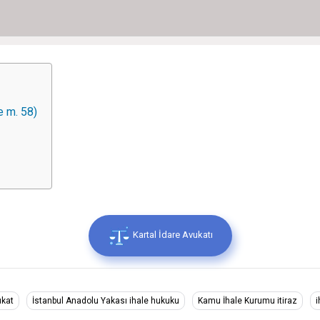
e m. 58)
Kartal İdare Avukatı
ukat
İstanbul Anadolu Yakası ihale hukuku
Kamu İhale Kurumu itiraz
i