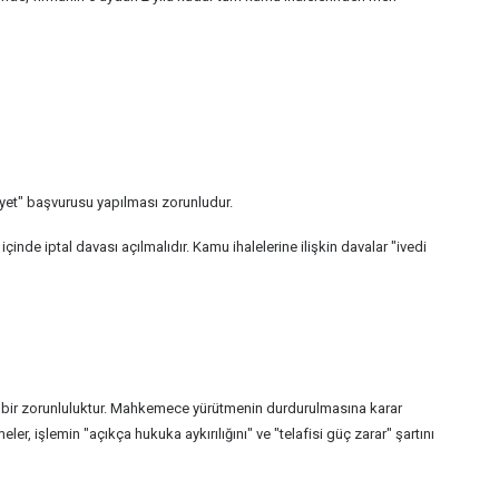
ikâyet" başvurusu yapılması zorunludur.
içinde iptal davası açılmalıdır. Kamu ihalelerine ilişkin davalar "ivedi
ik bir zorunluluktur. Mahkemece yürütmenin durdurulmasına karar
 işlemin "açıkça hukuka aykırılığını" ve "telafisi güç zarar" şartını