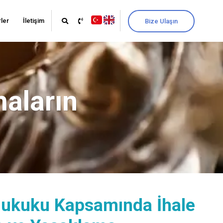
ler
İletişim
Bize Ulaşın
maların
Hukuku Kapsamında İhale