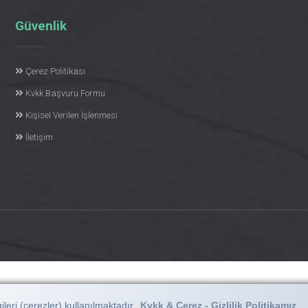
Güvenlik
Çerez Politikası
Kvkk Başvuru Formu
Kişisel Verilen İşlenmesi
İletişim
leri (çerezler) kullanılmaktadır.
Kvkk & Çerez - Gizlilik Politikamız