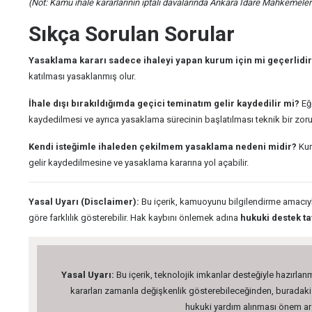
(Not: Kamu ihale kararlarının iptali davalarında Ankara İdare Mahkemeleri 
Sıkça Sorulan Sorular
Yasaklama kararı sadece ihaleyi yapan kurum için mi geçerlidi
katılması yasaklanmış olur.
İhale dışı bırakıldığımda geçici teminatım gelir kaydedilir mi?
Eğe
kaydedilmesi ve ayrıca yasaklama sürecinin başlatılması teknik bir zoru
Kendi isteğimle ihaleden çekilmem yasaklama nedeni midir?
Kur
gelir kaydedilmesine ve yasaklama kararına yol açabilir.
Yasal Uyarı (Disclaimer):
Bu içerik, kamuoyunu bilgilendirme amacıyl
göre farklılık gösterebilir. Hak kaybını önlemek adına
hukuki destek tav
Yasal Uyarı:
Bu içerik, teknolojik imkanlar desteğiyle hazırlanm
kararları zamanla değişkenlik gösterebileceğinden, buradaki bi
hukuki yardım alınması önem arz 