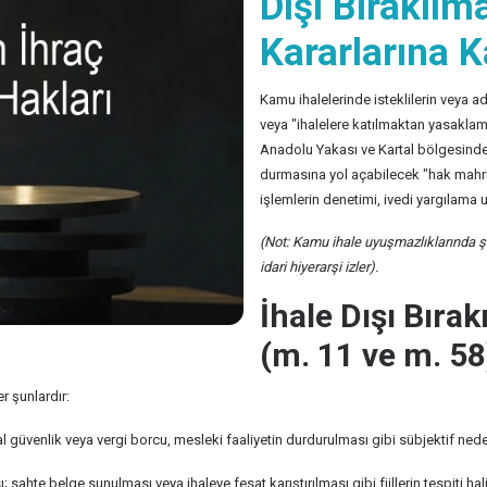
Dışı Bırakıl
Kararlarına 
Kamu ihalelerinde isteklilerin veya ad
veya "ihalelere katılmaktan yasaklam
Anadolu Yakası ve Kartal bölgesinde ka
durmasına yol açabilecek "hak mahr
işlemlerin denetimi, ivedi yargılama 
(Not: Kamu ihale uyuşmazlıklarında şik
idari hiyerarşi izler).
İhale Dışı Bıra
(m. 11 ve m. 58
r şunlardır:
l güvenlik veya vergi borcu, mesleki faaliyetin durdurulması gibi sübjektif ned
sı; sahte belge sunulması veya ihaleye fesat karıştırılması gibi fiillerin tespiti