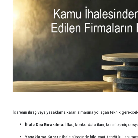
İdarenin ihraç veya yasaklama kararı almasına yol açan teknik gerekçele
İhale Dışı Bırakılma:
İflas, konkordato ilanı, kesinleşmiş sosya
Yasaklama Kararı:
İhale sürecinde hile, vaat, tehdit kullanılma