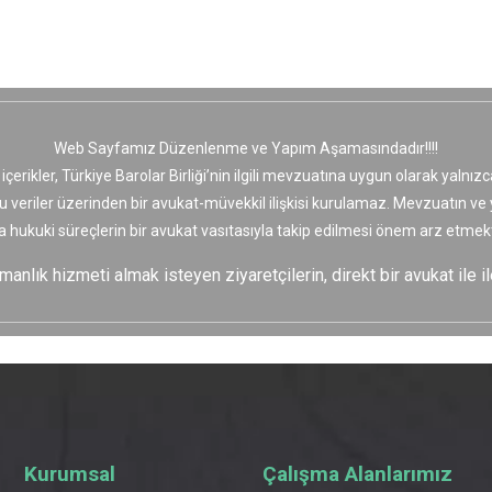
Web Sayfamız Düzenlenme ve Yapım Aşamasındadır!!!!
 içerikler, Türkiye Barolar Birliği’nin ilgili mevzuatına uygun olarak yaln
bu veriler üzerinden bir avukat-müvekkil ilişkisi kurulamaz. Mevzuatın v
a hukuki süreçlerin bir avukat vasıtasıyla takip edilmesi önem arz etmekt
nlık hizmeti almak isteyen ziyaretçilerin, direkt bir avukat ile il
Kurumsal
Çalışma Alanlarımız