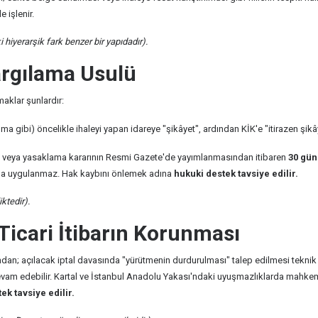
 işlenir.
hiyerarşik fark benzer bir yapıdadır).
argılama Usulü
aklar şunlardır:
kılma gibi) öncelikle ihaleyi yapan idareye "şikâyet", ardından KİK'e "itirazen ş
en veya yasaklama kararının Resmi Gazete'de yayımlanmasından itibaren
30 gün
ada uygulanmaz. Hak kaybını önlemek adına
hukuki destek tavsiye edilir.
ktedir).
icari İtibarın Korunması
uğundan; açılacak iptal davasında "yürütmenin durdurulması" talep edilmesi tekn
am edebilir. Kartal ve İstanbul Anadolu Yakası'ndaki uyuşmazlıklarda mahkemeler,
ek tavsiye edilir.