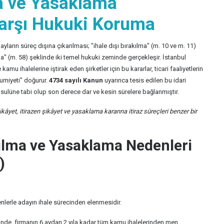
ma ve Yasaklama
Karşı Hukuki Koruma
ayların süreç dışına çıkarılması; "ihale dışı bırakılma" (m. 10 ve m. 11)
a" (m. 58) şeklinde iki temel hukuki zeminde gerçekleşir. İstanbul
mu ihalelerine iştirak eden şirketler için bu kararlar, ticari faaliyetlerin
umiyeti" doğurur.
4734 sayılı Kanun
uyarınca tesis edilen bu idari
usulüne tabi olup son derece dar ve kesin sürelere bağlanmıştır.
âyet, itirazen şikâyet ve yasaklama kararına itiraz süreçleri benzer bir
kılma ve Yasaklama Nedenleri
)
enlerle adayın ihale sürecinden elenmesidir.
 halinde, firmanın 6 aydan 2 yıla kadar tüm kamu ihalelerinden men