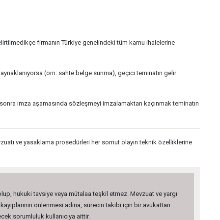
irtilmedikçe firmanın Türkiye genelindeki tüm kamu ihalelerine
kaynaklanıyorsa (örn: sahte belge sunma), geçici teminatın gelir
kten sonra imza aşamasında sözleşmeyi imzalamaktan kaçınmak teminatın
uatı ve yasaklama prosedürleri her somut olayın teknik özelliklerine
 olup, hukuki tavsiye veya mütalaa teşkil etmez. Mevzuat ve yargı
kayıplarının önlenmesi adına, sürecin takibi için bir avukattan
ek sorumluluk kullanıcıya aittir.