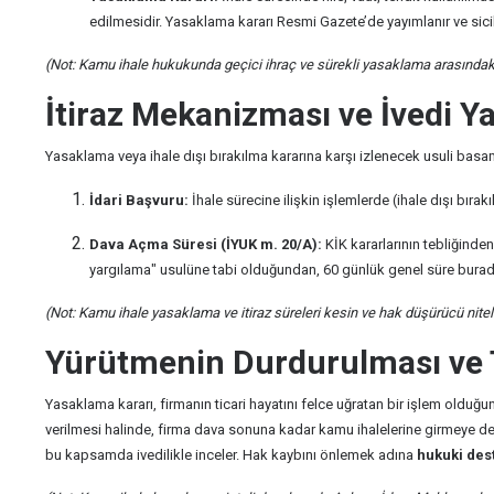
edilmesidir. Yasaklama kararı Resmi Gazete’de yayımlanır ve sicile
(Not: Kamu ihale hukukunda geçici ihraç ve sürekli yasaklama arasındaki 
İtiraz Mekanizması ve İvedi Y
Yasaklama veya ihale dışı bırakılma kararına karşı izlenecek usuli basam
İdari Başvuru:
İhale sürecine ilişkin işlemlerde (ihale dışı bıra
Dava Açma Süresi (İYUK m. 20/A):
KİK kararlarının tebliğind
yargılama" usulüne tabi olduğundan, 60 günlük genel süre bur
(Not: Kamu ihale yasaklama ve itiraz süreleri kesin ve hak düşürücü niteli
Yürütmenin Durdurulması ve T
Yasaklama kararı, firmanın ticari hayatını felce uğratan bir işlem old
verilmesi halinde, firma dava sonuna kadar kamu ihalelerine girmeye dev
bu kapsamda ivedilikle inceler. Hak kaybını önlemek adına
hukuki dest