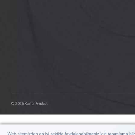
© 2026 Kartal Avukat
Web sitemizden en iyi şekilde faydalanabilmeniz için tanımlama bilgi