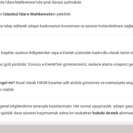
de İdare Mahkemesi'nde iptal davası açılmalıdır.
in
İstanbul İdare Mahkemeleri
yetkilidir.
talep edilerek adayın kadrosunun korunması ve sürecin hızlandırılması sağlan
il kayıtları sadece Adliyelerden veya e-Devlet üzerinden barkodlu olarak temin edi
ç gizli yürütülür. Sonucu e-Devlet'ten göremezsiniz; sadece atama onayınız geld
ngel mi?
Kural olarak HAGB kararları adli sicilde görünmez ve memuriyete eng
 olabilir.
genel bilgilendirme amacıyla hazırlanmıştır. Her somut uyuşmazlık; adayın geçmi
60 günlük dava süresini kaçırmamak adına bir avukattan
hukuki destek
alınması