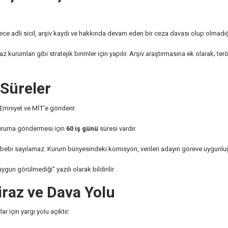
ece adli sicil, arşiv kaydı ve hakkında devam eden bir ceza davası olup olmadığı
urumları gibi stratejik birimler için yapılır. Arşiv araştırmasına ek olarak; terör 
 Süreler
 Emniyet ve MİT'e gönderir.
kuruma göndermesi için
60 iş günü
süresi vardır.
bebi sayılamaz. Kurum bünyesindeki komisyon, verileri adayın göreve uygunluğ
n görülmediği" yazılı olarak bildirilir.
iraz ve Dava Yolu
 için yargı yolu açıktır: