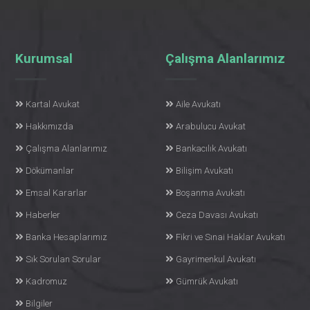
Kurumsal
Çalışma Alanlarımız
Kartal Avukat
Aile Avukatı
Hakkımızda
Arabulucu Avukat
Çalışma Alanlarımız
Bankacılık Avukatı
Dökümanlar
Bilişim Avukatı
Emsal Kararlar
Boşanma Avukatı
Haberler
Ceza Davası Avukatı
Banka Hesaplarımız
Fikri ve Sınai Haklar Avukatı
Sık Sorulan Sorular
Gayrimenkul Avukatı
Kadromuz
Gümrük Avukatı
Bilgiler