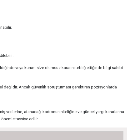
abilir.
lebilir.
iğinde veya kurum size olumsuz kararını tebliğ ettiğinde bilgi sahibi
el değildir. Ancak güvenlik soruşturması gerektiren pozisyonlarda
ş verilerine, atanacağı kadronun niteliğine ve güncel yargı kararlarına
 önemle tavsiye edilir.