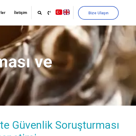
ler
İletişim
Bize Ulaşın
ması ve
te Güvenlik Soruşturması