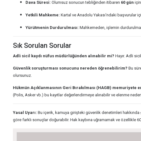
Dava Süresi:
Olumsuz sonucun tebliğinden itibaren
60 gün
için
Yetkili Mahkeme:
Kartal ve Anadolu Yakası'ndaki başvurular iç
Yürütmenin Durdurulması:
Mahkemeden, işlemin durdurulması 
Sık Sorulan Sorular
Adli sicil kaydı nüfus müdürlüğünden alınabilir mi?
Hayır. Adli sic
Güvenlik soruşturması sonucunu nereden öğrenebilirim?
Bu süre
olursunuz.
Hükmün Açıklanmasının Geri Bırakılması (HAGB) memuriyete e
(Polis, Asker vb.) bu kayıtlar değerlendirmeye alınabilir ve elenme nedeni
Yasal Uyarı:
Bu içerik, kamuya girişteki güvenlik denetimleri hakkında 
göre farklı sonuçlar doğurabilir. Hak kaybına uğramamak ve özellikle 