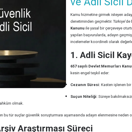
ve Adli Sicil
Kamu hizmetine girmek isteyen adayla
denetiminden geçmektir. Türkiye'de 
Kanunu
ile yasal bir çerçeveye otur
yapılan başvurularda, adayın geçmiş ya
incelemeler koordineli olarak değerlen
1. Adli Sicil K
657 sayılı Devlet Memurları Kanu
kesin engel teşkil eder:
Cezanın Süresi:
Kasten işlenen bir
Suçun Niteliği:
Süreye bakılmaksızın;
 mahkûm olmak.
nen bu tür suçlar güvenlik soruşturması aşamasında adayın elenmesine neden ola
rşiv Araştırması Süreci