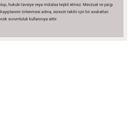
 olup, hukuki tavsiye veya mütalaa teşkil etmez. Mevzuat ve yargı
kayıplarının önlenmesi adına, sürecin takibi için bir avukattan
ek sorumluluk kullanıcıya aittir.