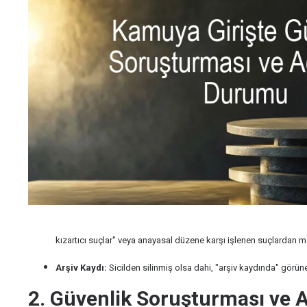
kızartıcı suçlar" veya anayasal düzene karşı işlenen suçlardan
Arşiv Kaydı:
Sicilden silinmiş olsa dahi, "arşiv kaydında" görü
2. Güvenlik Soruşturması ve A