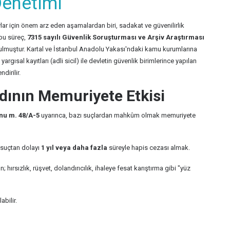
 Denetimi
r için önem arz eden aşamalardan biri, sadakat ve güvenilirlik
bu süreç,
7315 sayılı Güvenlik Soruşturması ve Arşiv Araştırması
tulmuştur. Kartal ve İstanbul Anadolu Yakası'ndaki kamu kurumlarına
rgısal kayıtları (adli sicil) ile devletin güvenlik birimlerince yapılan
dirilir.
aydının Memuriyete Etkisi
nu m. 48/A-5
uyarınca, bazı suçlardan mahkûm olmak memuriyete
 suçtan dolayı
1 yıl veya daha fazla
süreyle hapis cezası almak.
 hırsızlık, rüşvet, dolandırıcılık, ihaleye fesat karıştırma gibi "yüz
bilir.