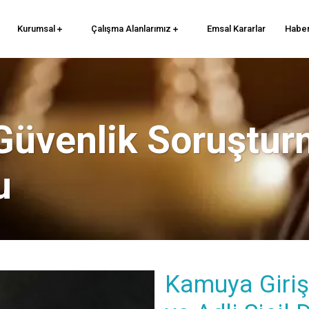
Kurumsal
Çalışma Alanlarımız
Emsal Kararlar
Haber
Güvenlik Soruştur
u
Kamuya Giriş