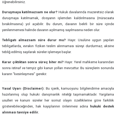
öğrenebilirsiniz.
Duruşmaya katılmazsam ne olur?
Hukuk davalarında mazeretsiz olarak
duruşmaya katılmamak, dosyanın işlemden kaldırılmasına (müracaata
bırakılmasına) yol açabilir. Bu durum, davanın belirli bir süre içinde
yenilenmemesi halinde davanın açılmamış sayılmasına neden olur.
Tebligatı almazsam süre durur mu?
Hayır. Usulüne uygun yapılan
tebligatlarda, evrakın fiziken teslim alınmaması süreyi durdurmaz; aksine
tebliğ edilmiş sayılarak süreler işlemeye başlar.
Karar çıktıktan sonra süreç biter mi?
Hayır. Yerel mahkeme kararından
sonra istinaf ve temyiz gibi kanun yolları mevcuttur. Bu süreçlerin sonunda
kararın "kesinleşmesi" gerekir.
Yasal Uyarı (Disclaimer):
Bu içerik, kamuoyunu bilgilendirme amacıyla
hazırlanmış olup hukuki danışmanlık niteliği taşımamaktadır. Yargılama
usulleri ve kanuni süreler her somut olayın özelliklerine göre farklılık
gösterebileceğinden, hak kayıplarının önlenmesi adına
hukuki destek
alınması tavsiye edilir.