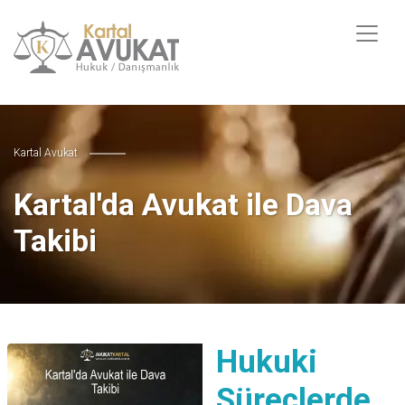
Kartal Avukat
Kartal'da Avukat ile Dava
Takibi
Hukuki
Süreçlerde