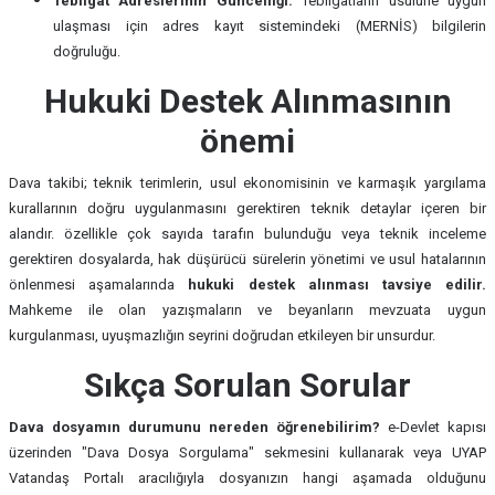
Tebligat Adreslerinin Güncelliği:
Tebligatların usulüne uygun
ulaşması için adres kayıt sistemindeki (MERNİS) bilgilerin
doğruluğu.
Hukuki Destek Alınmasının
önemi
Dava takibi; teknik terimlerin, usul ekonomisinin ve karmaşık yargılama
kurallarının doğru uygulanmasını gerektiren teknik detaylar içeren bir
alandır. özellikle çok sayıda tarafın bulunduğu veya teknik inceleme
gerektiren dosyalarda, hak düşürücü sürelerin yönetimi ve usul hatalarının
önlenmesi aşamalarında
hukuki destek alınması tavsiye edilir.
Mahkeme ile olan yazışmaların ve beyanların mevzuata uygun
kurgulanması, uyuşmazlığın seyrini doğrudan etkileyen bir unsurdur.
Sıkça Sorulan Sorular
Dava dosyamın durumunu nereden öğrenebilirim?
e-Devlet kapısı
üzerinden "Dava Dosya Sorgulama" sekmesini kullanarak veya UYAP
Vatandaş Portalı aracılığıyla dosyanızın hangi aşamada olduğunu