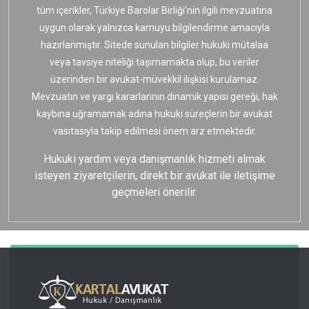
tüm içerikler, Türkiye Barolar Birliği’nin ilgili mevzuatına
uygun olarak yalnızca kamuyu bilgilendirme amacıyla
hazırlanmıştır. Sitede sunulan bilgiler hukuki mütalaa
veya tavsiye niteliği taşımamakta olup, bu veriler
üzerinden bir avukat-müvekkil ilişkisi kurulamaz.
Mevzuatın ve yargı kararlarının dinamik yapısı gereği, hak
kaybına uğramamak adına hukuki süreçlerin bir avukat
vasıtasıyla takip edilmesi önem arz etmektedir.
Hukuki yardım veya danışmanlık hizmeti almak
isteyen ziyaretçilerin, direkt bir avukat ile iletişime
geçmeleri önerilir.