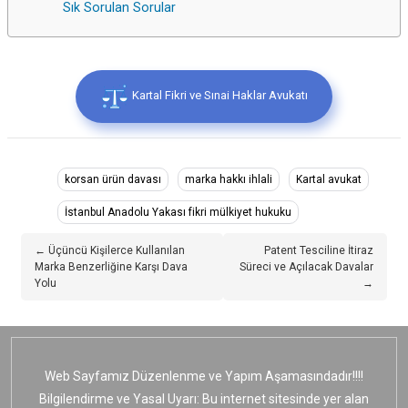
Sık Sorulan Sorular
Kartal Fikri ve Sınai Haklar Avukatı
korsan ürün davası
marka hakkı ihlali
Kartal avukat
İstanbul Anadolu Yakası fikri mülkiyet hukuku
← Üçüncü Kişilerce Kullanılan
Patent Tesciline İtiraz
Marka Benzerliğine Karşı Dava
Süreci ve Açılacak Davalar
Yolu
→
Web Sayfamız Düzenlenme ve Yapım Aşamasındadır!!!!
Bilgilendirme ve Yasal Uyarı: Bu internet sitesinde yer alan