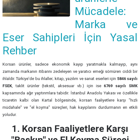
Mücadele:
Marka ve
Eser Sahipleri İçin Yasal
Rehber
Korsan ürünler, sadece ekonomik kayıp yaratmakla kalmayıp, aynı
zamanda markanın itibarını zedeleyen ve yaratıcı emeği sömüren ciddi bir
ihlaldir. Türkiye'de bu ihlaller; kitap, yazılım ve sanat eserleri için
5846 sayılı
FSEK
, taklit ürünler (tekstil, aksesuar vb.) için ise
6769 sayılı SMK
kapsamında ağır yaptırımlara tabidir. İstanbul Anadolu Yakası ve özellikle
ticaretin kalbi olan Kartal bölgesinde, korsan faaliyetlere karşı "hızlı
müdahale" ve "el koyma" süreçleri, hak kayıplarını durdurmanın en etkili
yoludur.
1. Korsan Faaliyetlere Karşı
"Baskın" ve El Koyma Süreci