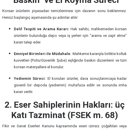
Korsan ürünlerin piyasadan temizlenmesi için davanın sonu beklenmez.
Henüz başlangıç aşamasında şu adımlar atılır:
Delil Tespiti ve Arama Kararı:
Hak sahibi, mahkemeden korsan
ürünlerin bulunduğu depo veya iş yerleri için "arama ve zapt etme"
kararı talep eder.
Emniyet Birimleri ile Müdahale:
Mahkeme kararıyla birlikte kolluk
kuvvetleri (Polis/Güvenlik Şube) eşliğinde baskın düzenlenir ve tüm
korsan materyallere el konulur.
Yediemin Süreci:
El konulan ürünler, dava sonuçlanıncaya kadar
güvenli bir depoda (yediemin) muhafaza edilir ve sonunda imha
kararı verilir.
2. Eser Sahiplerinin Hakları: üç
Katı Tazminat (FSEK m. 68)
Fikir ve Sanat Eserleri Kanunu kapsamında eseri izinsiz çoğaltılan veya