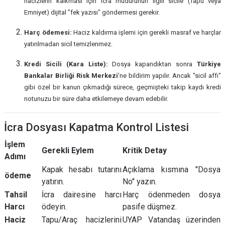
hacizlerin kalkması için icra müdürünün ilgili sicile (Tapu veya
Emniyet) dijital "fek yazısı" göndermesi gerekir.
Harç ödemesi:
Haciz kaldırma işlemi için gerekli masraf ve harçlar
yatırılmadan sicil temizlenmez.
Kredi Sicili (Kara Liste):
Dosya kapandıktan sonra
Türkiye
Bankalar Birliği Risk Merkezi
'ne bildirim yapılır. Ancak "sicil affı"
gibi özel bir kanun çıkmadığı sürece, geçmişteki takip kaydı kredi
notunuzu bir süre daha etkilemeye devam edebilir.
İcra Dosyası Kapatma Kontrol Listesi
İşlem
Gerekli Eylem
Kritik Detay
Adımı
Kapak hesabı tutarını
Açıklama kısmına "Dosya
ödeme
yatırın.
No" yazın.
Tahsil
İcra dairesine harcı
Harç ödenmeden dosya
Harcı
ödeyin.
pasife düşmez.
Haciz
Tapu/Araç hacizlerini
UYAP Vatandaş üzerinden