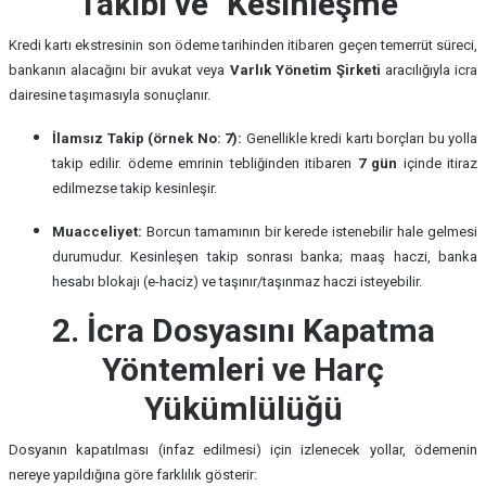
Takibi ve "Kesinleşme"
Kredi kartı ekstresinin son ödeme tarihinden itibaren geçen temerrüt süreci,
bankanın alacağını bir avukat veya
Varlık Yönetim Şirketi
aracılığıyla icra
dairesine taşımasıyla sonuçlanır.
İlamsız Takip (örnek No: 7):
Genellikle kredi kartı borçları bu yolla
takip edilir. ödeme emrinin tebliğinden itibaren
7 gün
içinde itiraz
edilmezse takip kesinleşir.
Muacceliyet:
Borcun tamamının bir kerede istenebilir hale gelmesi
durumudur. Kesinleşen takip sonrası banka; maaş haczi, banka
hesabı blokajı (e-haciz) ve taşınır/taşınmaz haczi isteyebilir.
2. İcra Dosyasını Kapatma
Yöntemleri ve Harç
Yükümlülüğü
Dosyanın kapatılması (infaz edilmesi) için izlenecek yollar, ödemenin
nereye yapıldığına göre farklılık gösterir: