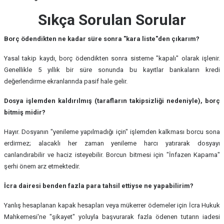
Sıkça Sorulan Sorular
Borç ödendikten ne kadar süre sonra "kara liste"den çıkarım?
Yasal takip kaydı, borç ödendikten sonra sisteme "kapalı" olarak işlenir.
Genellikle 5 yıllık bir süre sonunda bu kayıtlar bankaların kredi
değerlendirme ekranlarında pasif hale gelir.
Dosya işlemden kaldırılmış (tarafların takipsizliği nedeniyle), borç
bitmiş midir?
Hayır. Dosyanın "yenileme yapılmadığı için" işlemden kalkması borcu sona
erdirmez; alacaklı her zaman yenileme harcı yatırarak dosyayı
canlandırabilir ve haciz isteyebilir. Borcun bitmesi için "İnfazen Kapama"
şerhi önem arz etmektedir.
İcra dairesi benden fazla para tahsil ettiyse ne yapabilirim?
Yanlış hesaplanan kapak hesapları veya mükerrer ödemeler için İcra Hukuk
Mahkemesi'ne "şikayet" yoluyla başvurarak fazla ödenen tutarın iadesi