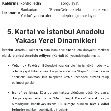
Kaldırma
kontrol edin.
sorgulayın.
Bankadan "Borcu
Gelecekteki mükerrer
İbraname
Yoktur" yazısı alın.
talepler için saklayın.
5. Kartal ve İstanbul Anadolu
Yakası Yerel Dinamikleri
İstanbul Anadolu Yakası'nın tüm banka ve finans icra dosyaları merkezi
olarak
İstanbul Anadolu Adliyesi (Kartal)
bünyesinde toplanmıştır.
Yoğunluk Faktörü:
Bölgedeki icra dairelerinin iş yükü nedeniyle,
ödeme yapıldıktan sonra dosyanın sistemde "Kapalı" görünmesi ve
hacizlerin kalkması için taleplerin UYAP üzerinden düzenli takip
edilmesi gerekir.
İstinaf ve İtiraz:
Eğer borcun haksız olduğunu düşünüyorsanız,
dosya kapanmadan önce "Menfi Tespit Davası" açarak borçlu
olmadığınızı kanıtlayabilirsiniz. Bu süreçte sunulan
tevsik edici
belgeler
mahkemece titizlikle incelenir.