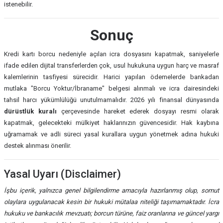
istenebilir.
Sonuç
Kredi kartı borcu nedeniyle açılan icra dosyasını kapatmak, saniyelerle
ifade edilen dijital transferlerden çok, usul hukukuna uygun harç ve masraf
kalemlerinin tasfiyesi sürecidir. Harici yapılan ödemelerde bankadan
mutlaka "Borcu Yoktur/İbraname" belgesi alınmalı ve icra dairesindeki
tahsil harcı yükümlülüğü unutulmamalıdır. 2026 yılı finansal dünyasında
dürüstlük kuralı
çerçevesinde hareket ederek dosyayı resmi olarak
kapatmak, gelecekteki mülkiyet haklarınızın güvencesidir. Hak kaybına
uğramamak ve adli süreci yasal kurallara uygun yönetmek adına hukuki
destek alınması önerilir.
Yasal Uyarı (Disclaimer)
İşbu içerik, yalnızca genel bilgilendirme amacıyla hazırlanmış olup, somut
olaylara uygulanacak kesin bir hukuki mütalaa niteliği taşımamaktadır. İcra
hukuku ve bankacılık mevzuatı; borcun türüne, faiz oranlarına ve güncel yargı