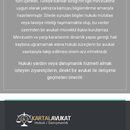
tüm içerikler, Türkiye Barolar Birliği’nin ilgili mevzuatına
uygun olarak yalnızca kamuyu bilgilendirme amacıyla
hazırlanmıştır. Sitede sunulan bilgiler hukuki mütalaa
veya tavsiye niteliği taşımamakta olup, bu veriler
üzerinden bir avukat-müvekkil ilişkisi kurulamaz.
Mevzuatın ve yargı kararlarının dinamik yapısı gereği, hak
kaybına uğramamak adına hukuki süreçlerin bir avukat
vasıtasıyla takip edilmesi önem arz etmektedir.
Hukuki yardım veya danışmanlık hizmeti almak
isteyen ziyaretçilerin, direkt bir avukat ile iletişime
geçmeleri önerilir.