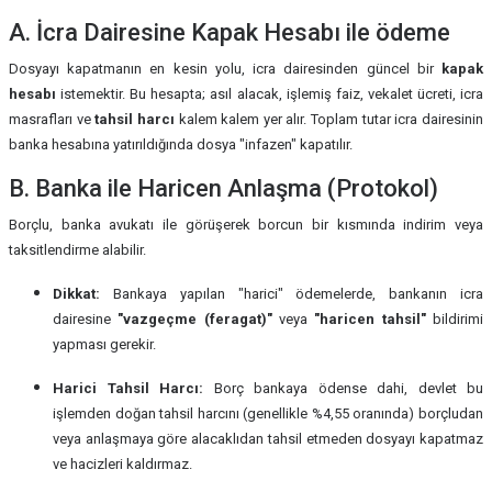
A. İcra Dairesine Kapak Hesabı ile ödeme
Dosyayı kapatmanın en kesin yolu, icra dairesinden güncel bir
kapak
hesabı
istemektir. Bu hesapta; asıl alacak, işlemiş faiz, vekalet ücreti, icra
masrafları ve
tahsil harcı
kalem kalem yer alır. Toplam tutar icra dairesinin
banka hesabına yatırıldığında dosya "infazen" kapatılır.
B. Banka ile Haricen Anlaşma (Protokol)
Borçlu, banka avukatı ile görüşerek borcun bir kısmında indirim veya
taksitlendirme alabilir.
Dikkat:
Bankaya yapılan "harici" ödemelerde, bankanın icra
dairesine
"vazgeçme (feragat)"
veya
"haricen tahsil"
bildirimi
yapması gerekir.
Harici Tahsil Harcı:
Borç bankaya ödense dahi, devlet bu
işlemden doğan tahsil harcını (genellikle %4,55 oranında) borçludan
veya anlaşmaya göre alacaklıdan tahsil etmeden dosyayı kapatmaz
ve hacizleri kaldırmaz.