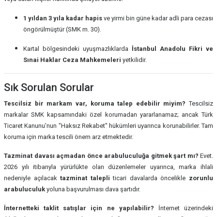
1 yıldan 3 yıla kadar hapis
ve yirmi bin güne kadar adli para cezası
öngörülmüştür (SMK m. 30).
Kartal bölgesindeki uyuşmazlıklarda
İstanbul Anadolu Fikri ve
Sınai Haklar Ceza Mahkemeleri
yetkilidir.
Sık Sorulan Sorular
Tescilsiz bir markam var, koruma talep edebilir miyim?
Tescilsiz
markalar SMK kapsamındaki özel korumadan yararlanamaz; ancak Türk
Ticaret Kanunu’nun "Haksız Rekabet" hükümleri uyarınca korunabilirler. Tam
koruma için marka tescili önem arz etmektedir.
Tazminat davası açmadan önce arabuluculuğa gitmek şart mı?
Evet.
2026 yılı itibarıyla yürürlükte olan düzenlemeler uyarınca, marka ihlali
nedeniyle açılacak
tazminat talepli
ticari davalarda öncelikle
zorunlu
arabuluculuk
yoluna başvurulması dava şartıdır.
İnternetteki taklit satışlar için ne yapılabilir?
İnternet üzerindeki