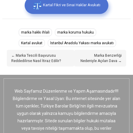
Kartal Fikri ve Sınai Haklar Avukatı
marka hakkı ihlali
marka koruma hukuku
Kartal avukat
İstanbul Anadolu Yakası marka avukatı
← Marka Tescili Başvurusu
Marka Benzerliği
Reddedilirse Nasıl İtiraz Edilir?
Nedeniyle Açılan Dava →
Web Sayfamız Düzenlenme ve Yapım Aşamasındadır!!!!
Bilgilendirme ve Yasal Uyarı: Bu internet sitesinde yer alan
tüm içerikler, Türkiye Barolar Birliği’nin ilgili mevzuatına
uygun olarak yalnızca kamuyu bilgilendirme amacıyla
hazırlanmıştır. Sitede sunulan bilgiler hukuki mütalaa
veya tavsiye niteliği taşımamakta olup, bu veriler