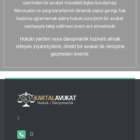
üzerinden bir avukat-müvekkil ilişkisi kurulamaz.
Mevzuatın ve yargı kararlarının dinamik yapısı gereği, hak
kaybına uğramamak adına hukuki süreçlerin bir avukat
vasıtasıyla takip edilmesi önem arz etmektedir.
Hukuki yardım veya danışmanlık hizmeti almak
isteyen ziyaretçilerin, direkt bir avukat ile iletişime
geçmeleri önerilir.
0
0