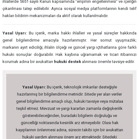
ihlallerde 5651 sayılı Kanun kapsamında "erişimin engellenmesi" ve içeriğin
çıkarılması talep edilebilir. Ayrıca sosyal medya platformlarının kendi telif
hakları bildirim mekanizmaları da aktif olarak kullanılmalıdır.
Yasal Uyarı:
Bu içerik, marka hakkı ihlalleri ve yasal süreçler hakkında
genel bilgilendirme amacıyla hazırlanmıştır. Her somut uyuşmazlık;
markanın ayırt ediciliği, ihlalin ölçeği ve güncel yargı içtihatlarına göre farklı
hukuki sonuçlar doğurabilir. Hak kaybına uğramamak ve ticari itibarınızı
korumak adına bir avukattan
hukuki destek
alınması önemle tavsiye edilir.
Yasal Uyarı:
Bu içerik, teknolojik imkanlar desteğiyle
hazırlanmış bir bilgilendirme metnidir. Sitede yer alan veriler
genel bilgilendirme amaçlı olup, hukuki tavsiye veya mütalaa
teşkil etmez. Mevzuat ve yargı kararları zamanla değişkenlik
gösterebileceğinden, buradaki bilgilerin doğruluğu ve
güncelliği noktasında kesinlik arz etmeyebilir. Olası hak
kayıplarının önlenmesi adına, sürecin takibi için bir avukattan
hukuki yardım alınması önem arz etmektedir. Sitedeki