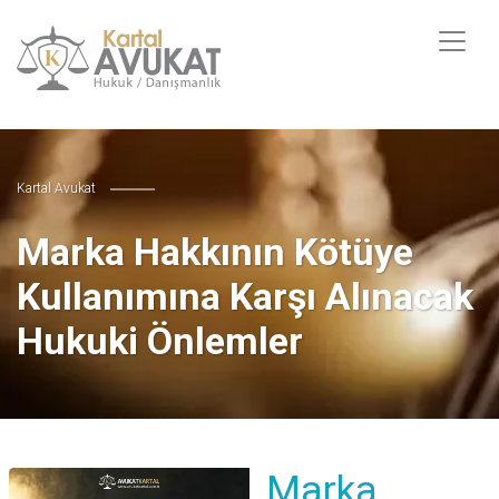
Kartal Avukat
Marka Hakkının Kötüye
Kullanımına Karşı Alınacak
Hukuki Önlemler
Marka