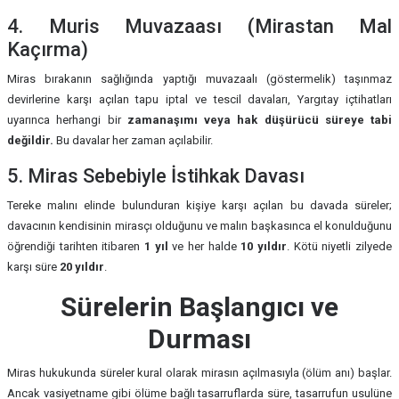
4. Muris Muvazaası (Mirastan Mal
Kaçırma)
Miras bırakanın sağlığında yaptığı muvazaalı (göstermelik) taşınmaz
devirlerine karşı açılan tapu iptal ve tescil davaları, Yargıtay içtihatları
uyarınca herhangi bir
zamanaşımı veya hak düşürücü süreye tabi
değildir.
Bu davalar her zaman açılabilir.
5. Miras Sebebiyle İstihkak Davası
Tereke malını elinde bulunduran kişiye karşı açılan bu davada süreler;
davacının kendisinin mirasçı olduğunu ve malın başkasınca el konulduğunu
öğrendiği tarihten itibaren
1 yıl
ve her halde
10 yıldır
. Kötü niyetli zilyede
karşı süre
20 yıldır
.
Sürelerin Başlangıcı ve
Durması
Miras hukukunda süreler kural olarak mirasın açılmasıyla (ölüm anı) başlar.
Ancak vasiyetname gibi ölüme bağlı tasarruflarda süre, tasarrufun usulüne