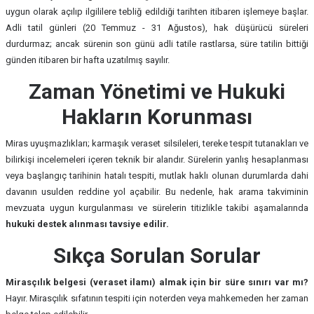
uygun olarak açılıp ilgililere tebliğ edildiği tarihten itibaren işlemeye başlar.
Adli tatil günleri (20 Temmuz - 31 Ağustos), hak düşürücü süreleri
durdurmaz; ancak sürenin son günü adli tatile rastlarsa, süre tatilin bittiği
günden itibaren bir hafta uzatılmış sayılır.
Zaman Yönetimi ve Hukuki
Hakların Korunması
Miras uyuşmazlıkları; karmaşık veraset silsileleri, tereke tespit tutanakları ve
bilirkişi incelemeleri içeren teknik bir alandır. Sürelerin yanlış hesaplanması
veya başlangıç tarihinin hatalı tespiti, mutlak haklı olunan durumlarda dahi
davanın usulden reddine yol açabilir. Bu nedenle, hak arama takviminin
mevzuata uygun kurgulanması ve sürelerin titizlikle takibi aşamalarında
hukuki destek alınması tavsiye edilir.
Sıkça Sorulan Sorular
Mirasçılık belgesi (veraset ilamı) almak için bir süre sınırı var mı?
Hayır. Mirasçılık sıfatının tespiti için noterden veya mahkemeden her zaman