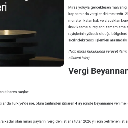
Miras yoluyla gerçekleşen malvarlığı de
kapsamında vergilendirilmektedir.
7
muristen kalan hak ve alacakları kendi
ilişik kesme süreçlerini tamamlamalar
rayiçlerinin yüksek olduğu bölgelerde
sicilindeki tescil işlemleri arasındak
(Not: Miras hukukunda veraset ilamı,
silsilesi izler).
Vergi Beyannam
an itibaren başlar:
ar da Türkiye'de ise, ölüm tarihinden itibaren
4 ay
içinde beyanname verilmelid
ra kadar olan miras paylarını vergiden istisna tutar. 2026 yılı için belirlenen istis