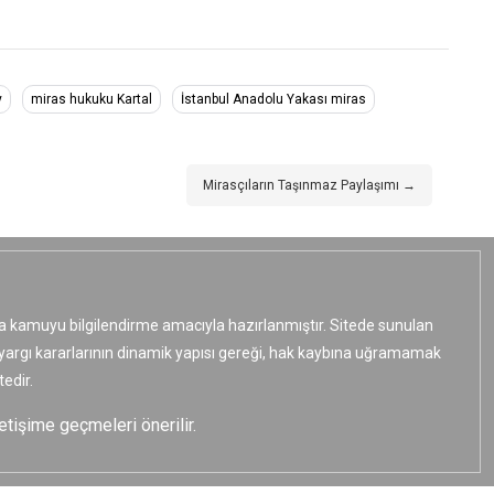
y
miras hukuku Kartal
İstanbul Anadolu Yakası miras
Mirasçıların Taşınmaz Paylaşımı →
ızca kamuyu bilgilendirme amacıyla hazırlanmıştır. Sitede sunulan
e yargı kararlarının dinamik yapısı gereği, hak kaybına uğramamak
edir.
etişime geçmeleri önerilir.