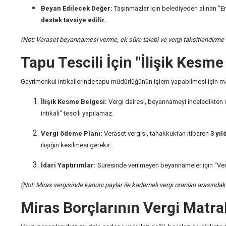
Beyan Edilecek Değer:
Taşınmazlar için belediyeden alınan "Em
destek tavsiye edilir.
(Not: Veraset beyannamesi verme, ek süre talebi ve vergi taksitlendirme t
Tapu Tescili İçin "İlişik Kesme
Gayrimenkul intikallerinde tapu müdürlüğünün işlem yapabilmesi için mal
İlişik Kesme Belgesi:
Vergi dairesi, beyannameyi inceledikten 
intikali" tescili yapılamaz.
Vergi ödeme Planı:
Veraset vergisi, tahakkuktan itibaren
3 yı
ilişiğin kesilmesi gerekir.
İdari Yaptırımlar:
Süresinde verilmeyen beyannameler için "Ver
(Not: Miras vergisinde kanuni paylar ile kademeli vergi oranları arasındaki 
Miras Borçlarının Vergi Matra