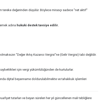
lam tereke değerinden düşülür. Böylece mirasçı sadece "net aktif"
nlemek adına
hukuki destek tavsiye edilir.
ılmaksızın "Değer Artış Kazancı Vergisi"ne (Gelir Vergisi) tabi değildir.
 kaybettikleri için vergi yükümlülüğünden de kurtulurlar.
sunda dijital beyanname doldurulabilmekte ve tahakkuk işlemleri
fiyet tutarları ve beyan süreleri her yıl güncellenen mali tebliğlere