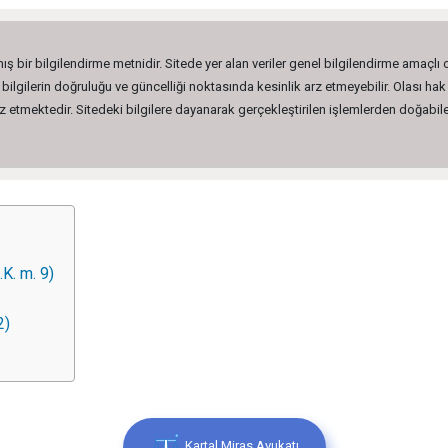
ış bir bilgilendirme metnidir. Sitede yer alan veriler genel bilgilendirme amaçlı
lgilerin doğruluğu ve güncelliği noktasında kesinlik arz etmeyebilir. Olası hak 
etmektedir. Sitedeki bilgilere dayanarak gerçekleştirilen işlemlerden doğabilec
K. m. 9)
2)
Kartal Miras Avukatı