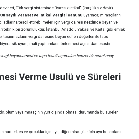
virleri, Türk vergi sisteminde "ivazsız intikal" (karşılıksız devir)
338 sayılı Veraset ve İntikal Vergisi Kanunu
uyarınca; mirasçıların,
 adlarına tescil ettirebilmeleri için vergi dairesi nezdinde beyan ve
ı teknik bir zorunluluktur. İstanbul Anadolu Yakası ve Kartal gibi emlak
; taşınmazların vergi dairesine beyan edilen değerleri ile tapu
i hiyerarşik uyum, mali yaptırımların önlenmesi açısından esastır.
 vergi beyannamesi ve tapu tescil aşamaları benzer bir resmi onay
esi Verme Usulü ve Süreleri
ir. ölüm veya mirasçının yurt dışında olması durumunda bu süreler
na hadleri; eş ve çocuklar için ayrı, diğer mirasçılar için ayrı hesaplanır.