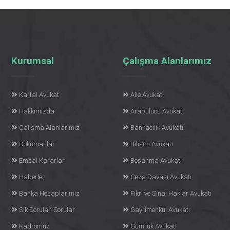
Kurumsal
Çalışma Alanlarımız
Kartal Avukat
Aile Avukatı
Hakkımızda
Arabulucu Avukat
Çalışma Alanlarımız
Bankacılık Avukatı
Dökümanlar
Bilişim Avukatı
Emsal Kararlar
Boşanma Avukatı
Haberler
Ceza Davası Avukatı
Banka Hesaplarımız
Fikri ve Sınai Haklar Avukatı
Sık Sorulan Sorular
Gayrimenkul Avukatı
Kadromuz
Gümrük Avukatı