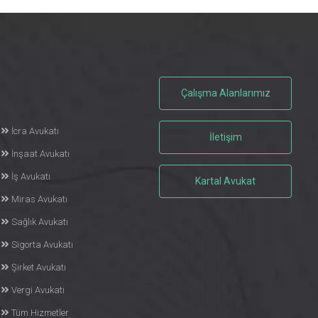
Çalışma Alanlarımız
İcra Avukatı
İletişim
İnşaat Avukatı
İş Avukatı
Kartal Avukat
Miras Avukatı
Sağlık Avukatı
Sigorta Avukatı
Şirket Avukatı
Vergi Avukatı
Tüm Hizmetler