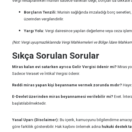
Vergi hesaplanırken murisin sadece varlıkları değil, borçları da dikkate al
Borçların Tenzili:
Murisin sağlığında imzaladığı borç senetleri,
üzerinden vergilendirilir.
Yargı Yolu:
Vergi dairesince yapılan değerleme veya ceza işlem
(Not: Vergi uyuşmazlıklarında Vergi Mahkemeleri ve Bölge İdare Mahkeme
Sıkça Sorulan Sorular
Miras kalan evi satarken ayrıca Gelir Vergisi ödenir mi?
Miras yol
Sadece Veraset ve İntikal Vergisi ödenir.
Reddi miras yapan kişi beyanname vermek zorunda mıdır?
Hayır.
E-Devlet üzerinden miras beyannamesi verilebilir mi?
Evet. İnter
başlatılabilmektedir.
Yasal Uyarı (Disclaimer):
Bu içerik, kamuoyunu bilgilendirme amacıyla 
göre farklılık gösterebilir. Hak kaybını önlemek adına
hukuki destek tav