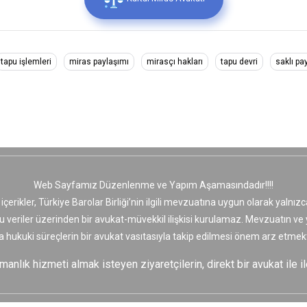
tapu işlemleri
miras paylaşımı
mirasçı hakları
tapu devri
saklı pa
Web Sayfamız Düzenlenme ve Yapım Aşamasındadır!!!!
 içerikler, Türkiye Barolar Birliği’nin ilgili mevzuatına uygun olarak yaln
bu veriler üzerinden bir avukat-müvekkil ilişkisi kurulamaz. Mevzuatın v
a hukuki süreçlerin bir avukat vasıtasıyla takip edilmesi önem arz etmekt
nlık hizmeti almak isteyen ziyaretçilerin, direkt bir avukat ile il