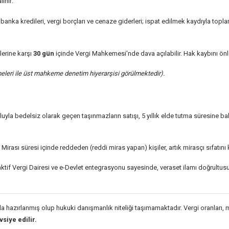
ınır:
 banka kredileri, vergi borçları ve cenaze giderleri; ispat edilmek kaydıyla top
lerine karşı
30 gün
içinde Vergi Mahkemesi'nde dava açılabilir. Hak kaybını ö
leri ile üst mahkeme denetim hiyerarşisi görülmektedir).
uyla bedelsiz olarak geçen taşınmazların satışı, 5 yıllık elde tutma süresine bak
 Mirası süresi içinde reddeden (reddi miras yapan) kişiler, artık mirasçı sıfatını
aktif Vergi Dairesi ve e-Devlet entegrasyonu sayesinde, veraset ilamı doğrultu
hazırlanmış olup hukuki danışmanlık niteliği taşımamaktadır. Vergi oranları, mua
siye edilir.