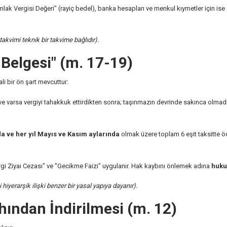
lak Vergisi Değeri" (rayiç bedel), banka hesapları ve menkul kıymetler için ise
akvimi teknik bir takvime bağlıdır).
 Belgesi" (m. 17-19)
i bir ön şart mevcuttur:
ve varsa vergiyi tahakkuk ettirdikten sonra; taşınmazın devrinde sakınca olma
lda ve her yıl Mayıs ve Kasım aylarında
olmak üzere toplam 6 eşit taksitte ö
gi Ziyaı Cezası" ve "Gecikme Faizi" uygulanır. Hak kaybını önlemek adına
hukuk
hiyerarşik ilişki benzer bir yasal yapıya dayanır).
hından İndirilmesi (m. 12)