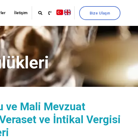
ler
İletişim
Bize Ulaşın
lükleri
 ve Mali Mevzuat
eraset ve İntikal Vergisi
ri