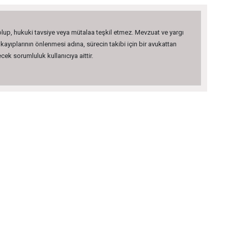
 olup, hukuki tavsiye veya mütalaa teşkil etmez. Mevzuat ve yargı
kayıplarının önlenmesi adına, sürecin takibi için bir avukattan
ek sorumluluk kullanıcıya aittir.