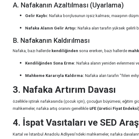
A. Nafakanın Azaltılması (Uyarlama)
Gelir Kaybı:
Nafaka borçlusunun işsiz kalması, maaşının düşmes
Nafaka Alanın Gelir Artışı:
Nafaka alan tarafın yüksek gelirli
B. Nafakanın Kaldırılması
Nafaka, bazı hallerde
kendiliğinden
sona ererken, bazı hallerde
mahk
Kendiliğinden Sona Erme:
Nafaka alanın yeniden evlenmesi vey
Mahkeme Kararıyla Kaldırma:
Nafaka alan tarafın "fiilen ev
3. Nafaka Artırım Davası
özellikle iştirak nafakasında (çocuk için), çocuğun büyümesi, eğitim gi
mahkemeler, nafaka artış oranını genellikle
üFE (üretici Fiyat Endeksi
4. İspat Vasıtaları ve SED Ara
Kartal ve İstanbul Anadolu Adliyesi'ndeki mahkemeler, nafaka davaların