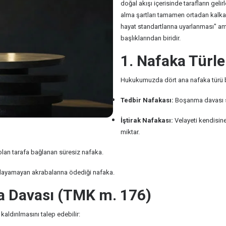
doğal akışı içerisinde tarafların geli
alma şartları tamamen ortadan kalkab
hayat standartlarına uyarlanması" am
başlıklarından biridir.
1. Nafaka Türler
Hukukumuzda dört ana nafaka türü 
Tedbir Nafakası:
Boşanma davası sü
İştirak Nafakası:
Velayeti kendisine
miktar.
an tarafa bağlanan süresiz nafaka.
ğlayamayan akrabalarına ödediği nafaka.
a Davası (TMK m. 176)
ldırılmasını talep edebilir: