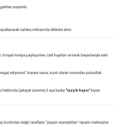
rleri araştırılır.
ispatlanarak nafaka miktarında dikkate alınır.
r. Sosyal medya paylaşımları, tatil kayıtları ve tanık beyanlarıyla eski
at ediyorum" ibaresi varsa, kural olarak sonradan yoksulluk
şi hakkında (şikayet üzerine) 3 aya kadar
"tazyik hapsi"
kararı
bordroları değil, tarafların "yaşam standartları" ispatın merkezine