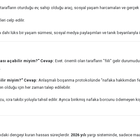
 tarafların oturduğu ev, sahip olduğu araç, sosyal yaşam harcamaları ve gerçek geli
ri celp edilir.
sa dahi lüks bir yaşam sürmesi, sosyal medya paylaşımları ve tanık beyanlarıyla 
vası açabilir miyim?"
Cevap:
Evet. önemli olan tarafların "fiili" gelir durumudu
.
ilir miyim?"
Cevap:
Anlaşmalı boşanma protokolünde "nafaka hakkımdan ferag
 olduğu için her zaman talep edilebilir.
, icra takibi yoluyla tahsil edilir. Ayrıca birikmiş nafaka borcunu ödemeyen ki
ındaki dengeyi kuran hassas süreçlerdir.
2026 yılı
yargı sisteminde, sadece maaş 