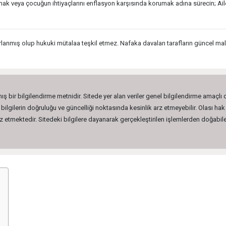
k veya çocuğun ihtiyaçlarını enflasyon karşısında korumak adına sürecin; Ail
lanmış olup hukuki mütalaa teşkil etmez. Nafaka davaları tarafların güncel mali
ış bir bilgilendirme metnidir. Sitede yer alan veriler genel bilgilendirme amaçlı
lgilerin doğruluğu ve güncelliği noktasında kesinlik arz etmeyebilir. Olası hak 
etmektedir. Sitedeki bilgilere dayanarak gerçekleştirilen işlemlerden doğabilec