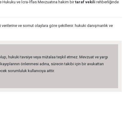
e Hukuku ve İcra-İflas Mevzuatına hakim bir
taraf vekili
rehberliğinde
 verilerine ve somut olaylara göre şekillenir. hukuki danışmanlık ve
 olup, hukuki tavsiye veya mütalaa teşkil etmez. Mevzuat ve yargı
kayıplarının önlenmesi adına, sürecin takibi için bir avukattan
ek sorumluluk kullanıcıya aittir.