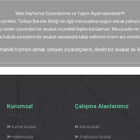
Web Sayfamız Düzenlenme ve Yapım Aşamasındadır!!!!
 içerikler, Türkiye Barolar Birliği’nin ilgili mevzuatına uygun olarak yaln
bu veriler üzerinden bir avukat-müvekkil ilişkisi kurulamaz. Mevzuatın v
a hukuki süreçlerin bir avukat vasıtasıyla takip edilmesi önem arz etmekt
nlık hizmeti almak isteyen ziyaretçilerin, direkt bir avukat ile il
Kurumsal
Çalışma Alanlarımız
Kartal Avukat
Aile Avukatı
Hakkımızda
Arabulucu Avukat