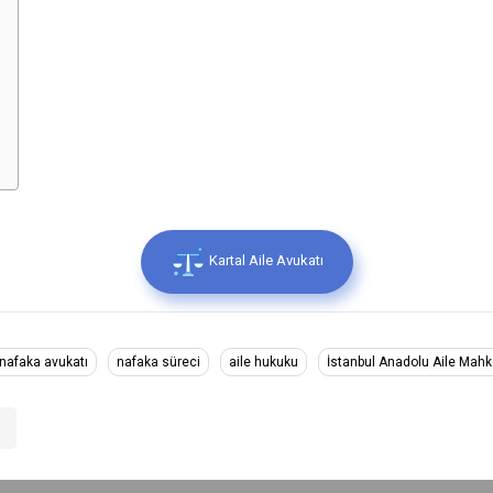
Kartal Aile Avukatı
 nafaka avukatı
nafaka süreci
aile hukuku
İstanbul Anadolu Aile Mah