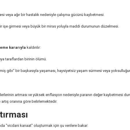
i veya ağır bir hastalık nedeniyle çalışma gücünü kaybetmesi.
 bir işe girmesi veya büyük bir miras yoluyla maddi durumunun düzelmesi.
eme kararıyla
kaldırılır:
a taraflardan birinin ölümü.
liymiş gibi" bir başkasıyla yaşaması, haysiyetsiz yaşam sürmesi veya yoksullu
derlerinin artması ve yüksek enflasyon nedeniyle paranın değer kaybetmesi duru
)
artış oranına göre belirlemektedir.
ştırması
da "vicdani kanaat" oluşturmak için şu verilere bakar: