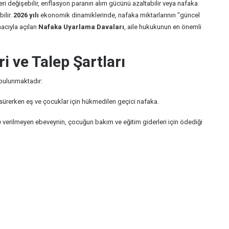
rleri değişebilir, enflasyon paranın alım gücünü azaltabilir veya nafaka
ilir.
2026 yılı
ekonomik dinamiklerinde, nafaka miktarlarının "güncel
acıyla açılan
Nafaka Uyarlama Davaları
, aile hukukunun en önemli
i ve Talep Şartları
bulunmaktadır:
rerken eş ve çocuklar için hükmedilen geçici nafaka.
 verilmeyen ebeveynin, çocuğun bakım ve eğitim giderleri için ödediği