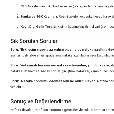
SED Araştırması:
Kolluk kuvvetleri (polis/jandarma) aracılığıyla
Banka ve SGK Kayıtları:
Resmi gelirler ve banka hesap hareketle
Kayıt Dışı Gelir Tespiti:
Kişinin üzerine kayıtlı mal varlığı olma
Sık Sorulan Sorular
Soru: "Eski eşim sigortasız çalışıyor, yine de nafaka azaltma da
eşinizin gelir elde ettiği ispatlanırsa nafaka azaltılabilir veya kaldırılabilir
Soru: "Anlaşmalı boşanırken nafaka istemedim, şimdi dava açab
nafakası istenemez. Ancak çocuk için iştirak nafakası, kamu düzeninden
Soru: "Nafaka borcumu ödemezsem ne olur?"
Cevap:
Nafaka borcu
verilebilir.
Sonuç ve Değerlendirme
Nafaka davaları, tarafların ekonomik gerçekleriyle hukuki normlar aras