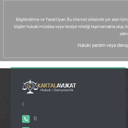
Bilgilendirme ve Yasal Uyarı: Bu internet sitesinde yer alan tüm
bilgiler hukuki mütalaa veya tavsiye niteliği taşımamakta olup, 
adın
Hukuki yardım veya danışma
0
0