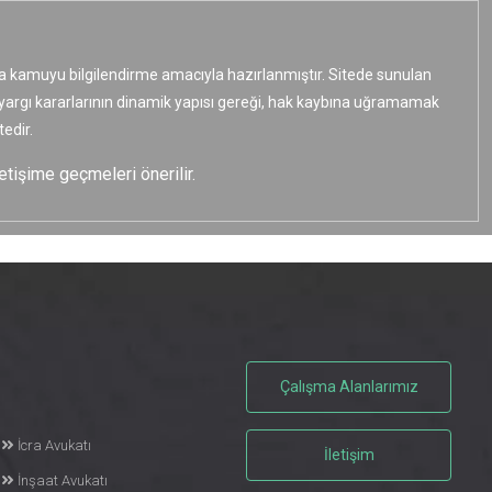
ızca kamuyu bilgilendirme amacıyla hazırlanmıştır. Sitede sunulan
e yargı kararlarının dinamik yapısı gereği, hak kaybına uğramamak
edir.
etişime geçmeleri önerilir.
Çalışma Alanlarımız
İcra Avukatı
İletişim
İnşaat Avukatı