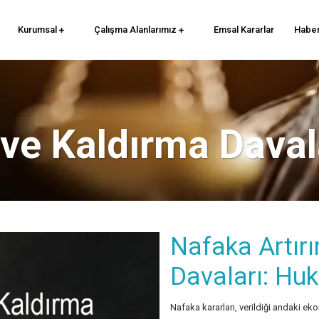
Kurumsal
Çalışma Alanlarımız
Emsal Kararlar
Haber
ve Kaldırma Daval
Nafaka Artır
Davaları: Huk
Nafaka kararları, verildiği andaki eko