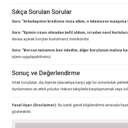
Sıkça Sorulan Sorular
Soru: "Arkadaşımın kredisine imza attım, o ödemezse maaşıma h
Soru: "Eşimin rızası olmadan kefil oldum, icradan nasıl kurtulu
davası açarak borçtan kurtulmanız mümkündür.
Soru: "Borcun tamamını ben ödedim, diğer borçlunun malına hac
işlemi uygulayabilirsiniz.
Sonuç ve Değerlendirme
Ortak borçluluk, dış ilişkide (alacaklıya karşı) ağır bir sorumluluk yüklerk
durdurmanın en etkili yoludur. Haksız takiplerle karşılaşmamak veya öde
Yasal Uyarı (Disclaimer):
Bu içerik genel bilgilendirme amacıyla hazı
gösterebilir.