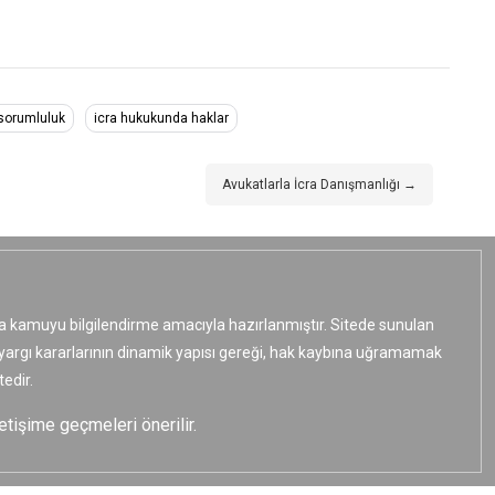
sorumluluk
icra hukukunda haklar
Avukatlarla İcra Danışmanlığı →
ızca kamuyu bilgilendirme amacıyla hazırlanmıştır. Sitede sunulan
e yargı kararlarının dinamik yapısı gereği, hak kaybına uğramamak
edir.
etişime geçmeleri önerilir.