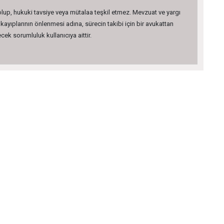
 olup, hukuki tavsiye veya mütalaa teşkil etmez. Mevzuat ve yargı
kayıplarının önlenmesi adına, sürecin takibi için bir avukattan
ek sorumluluk kullanıcıya aittir.