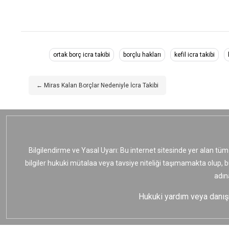
ortak borç icra takibi
borçlu hakları
kefil icra takibi
← Miras Kalan Borçlar Nedeniyle İcra Takibi
Bilgilendirme ve Yasal Uyarı: Bu internet sitesinde yer alan tüm
bilgiler hukuki mütalaa veya tavsiye niteliği taşımamakta olup, 
adın
Hukuki yardım veya danışma