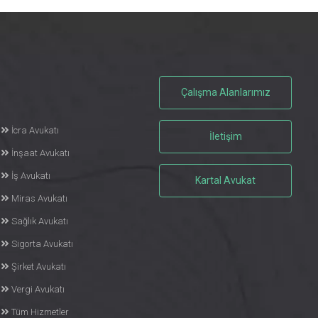
Çalışma Alanlarımız
İcra Avukatı
İletişim
İnşaat Avukatı
İş Avukatı
Kartal Avukat
Miras Avukatı
Sağlık Avukatı
Sigorta Avukatı
Şirket Avukatı
Vergi Avukatı
Tüm Hizmetler