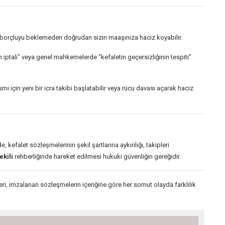
sıl borçluyu beklemeden doğrudan sizin maaşınıza haciz koyabilir.
n iptali" veya genel mahkemelerde "kefaletin geçersizliğinin tespiti"
ı için yeni bir icra takibi başlatabilir veya rücu davası açarak haciz
, kefalet sözleşmelerinin şekil şartlarına aykırılığı, takipleri
ekili
rehberliğinde hareket edilmesi hukuki güvenliğin gereğidir.
ri, imzalanan sözleşmelerin içeriğine göre her somut olayda farklılık