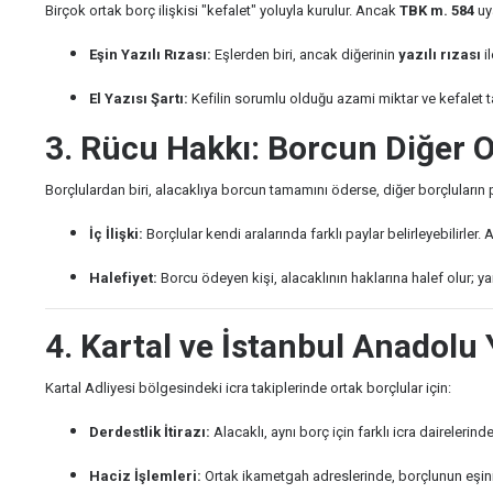
Birçok ortak borç ilişkisi "kefalet" yoluyla kurulur. Ancak
TBK m. 584
uya
Eşin Yazılı Rızası:
Eşlerden biri, ancak diğerinin
yazılı rızası
il
El Yazısı Şartı:
Kefilin sorumlu olduğu azami miktar ve kefalet tarih
3. Rücu Hakkı: Borcun Diğer O
Borçlulardan biri, alacaklıya borcun tamamını öderse, diğer borçluları
İç İlişki:
Borçlular kendi aralarında farklı paylar belirleyebilirler. 
Halefiyet:
Borcu ödeyen kişi, alacaklının haklarına halef olur; ya
4. Kartal ve İstanbul Anadolu
Kartal Adliyesi bölgesindeki icra takiplerinde ortak borçlular için:
Derdestlik İtirazı:
Alacaklı, aynı borç için farklı icra dairelerinde 
Haciz İşlemleri:
Ortak ikametgah adreslerinde, borçlunun eşin