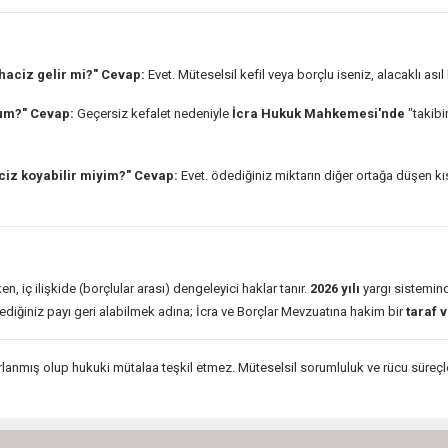
aciz gelir mi?"
Cevap:
Evet. Müteselsil kefil veya borçlu iseniz, alacaklı a
rum?"
Cevap:
Geçersiz kefalet nedeniyle
İcra Hukuk Mahkemesi'nde
"takibi
iz koyabilir miyim?"
Cevap:
Evet. ödediğiniz miktarın diğer ortağa düşen kısm
en, iç ilişkide (borçlular arası) dengeleyici haklar tanır.
2026 yılı
yargı sisteminde
diğiniz payı geri alabilmek adına; İcra ve Borçlar Mevzuatına hakim bir
taraf v
rlanmış olup hukuki mütalaa teşkil etmez. Müteselsil sorumluluk ve rücu süreçle