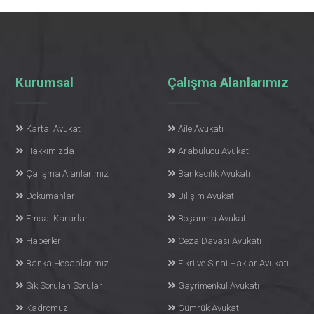
Kurumsal
Çalışma Alanlarımız
Kartal Avukat
Aile Avukatı
Hakkımızda
Arabulucu Avukat
Çalışma Alanlarımız
Bankacılık Avukatı
Dökümanlar
Bilişim Avukatı
Emsal Kararlar
Boşanma Avukatı
Haberler
Ceza Davası Avukatı
Banka Hesaplarımız
Fikri ve Sınai Haklar Avukatı
Sık Sorulan Sorular
Gayrimenkul Avukatı
Kadromuz
Gümrük Avukatı