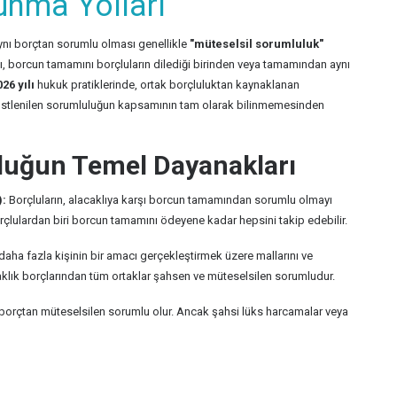
unma Yolları
nı borçtan sorumlu olması genellikle
"müteselsil sorumluluk"
ı, borcun tamamını borçluların dilediği birinden veya tamamından aynı
026 yılı
hukuk pratiklerinde, ortak borçluluktan kaynaklanan
 üstlenilen sorumluluğun kapsamının tam olarak bilinmemesinden
uluğun Temel Dayanakları
):
Borçluların, alacaklıya karşı borcun tamamından sorumlu olmayı
orçlulardan biri borcun tamamını ödeyene kadar hepsini takip edebilir.
daha fazla kişinin bir amacı gerçekleştirmek üzere mallarını ve
rtaklık borçlarından tüm ortaklar şahsen ve müteselsilen sorumludur.
bu borçtan müteselsilen sorumlu olur. Ancak şahsi lüks harcamalar veya