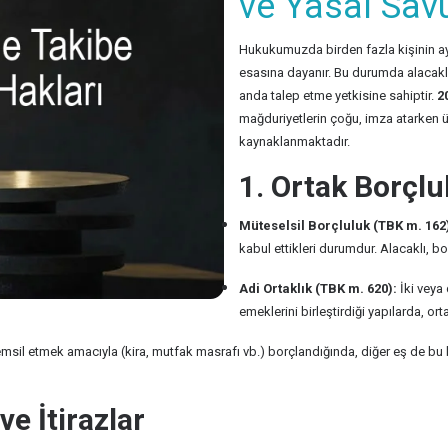
ve Yasal Sav
Hukukumuzda birden fazla kişinin ay
esasına dayanır. Bu durumda alacakl
anda talep etme yetkisine sahiptir.
2
mağduriyetlerin çoğu, imza atarken
kaynaklanmaktadır.
1. Ortak Borçl
Müteselsil Borçluluk (TBK m. 162
kabul ettikleri durumdur. Alacaklı, b
Adi Ortaklık (TBK m. 620):
İki veya 
emeklerini birleştirdiği yapılarda, o
 temsil etmek amacıyla (kira, mutfak masrafı vb.) borçlandığında, diğer eş de 
ve İtirazlar