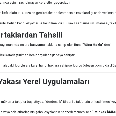
rınca eşin rızası olmayan kefaletler geçersizdir:
e kefil olabilir. Bu rıza en geç kefalet sözleşmesinin imzalandığı anda verilmiş o
i, kefilin kendi el yazısı ile belirtilmelidir. Bu şekil şartlarına uyulmaması, takib
rtaklardan Tahsili
n payı oranında onlara başvurma hakkına sahip olur. Buna
"Rücu Hakkı"
denir:
Aksi kararlaştırılmadıkça borçlular eşit paya sahiptir.
ni alacaklı borçlulara karşı hangi haklara sahipse, borcu ödeyen borçlu da diğerle
 Yakası Yerel Uygulamaları
mükerrer takipler başlattıysa, "derdestlik" itirazı ile takiplerin birleştirilmesi veya
in veya oda arkadaşının şahsi eşyalarının haczedilmemesi için
"İstihkak İddia