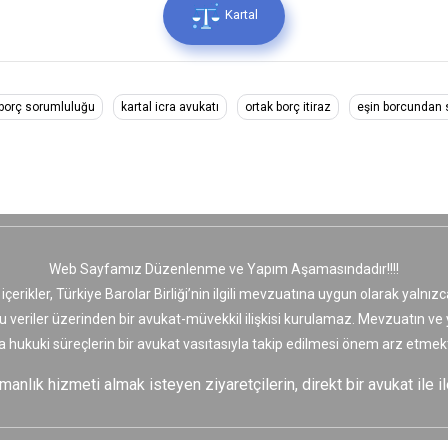
Kartal
borç sorumluluğu
kartal icra avukatı
ortak borç itiraz
eşin borcundan 
Web Sayfamız Düzenlenme ve Yapım Aşamasındadır!!!!
 içerikler, Türkiye Barolar Birliği’nin ilgili mevzuatına uygun olarak yaln
bu veriler üzerinden bir avukat-müvekkil ilişkisi kurulamaz. Mevzuatın v
a hukuki süreçlerin bir avukat vasıtasıyla takip edilmesi önem arz etmekt
nlık hizmeti almak isteyen ziyaretçilerin, direkt bir avukat ile il