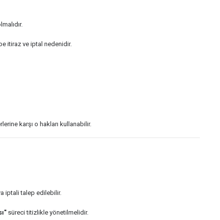
lmalıdır.
e itiraz ve iptal nedenidir.
rine karşı o hakları kullanabilir.
 iptali talep edilebilir.
sı"
süreci titizlikle yönetilmelidir.