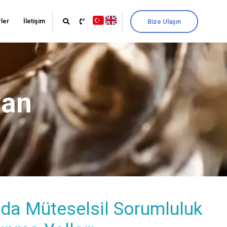
ler
İletişim
Bize Ulaşın
yan
rda Müteselsil Sorumluluk