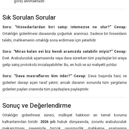
göre) alınmaktadır.
Sık Sorulan Sorular
Soru: "Hissedarlardan biri satışı istemezse ne olur?"
Cevap:
Ortaklığın giderilmesi davasında çoğunluk aranmaz. Sadece bir hissedarın
talebi, mahkemenin ortaklığı sona erdirmesi için yeterlidir.
Soru: "Miras kalan evi biz kendi aramızda satabilir miyiz?"
Cevap:
Evet. Arabuluculuk aşamasında veya dava sürerken tüm paydaşlar bir araya
gelip satış protokolü imzalayabilirler. Bu, en hızlı ve az maliyetli yoldur.
Soru: "Dava masraflarını kim öder?"
Cevap:
Dava başında harç ve
giderleri davayı açan taraf yatırır; ancak davanın sonunda tüm yargılama
giderleri payları oranında tüm paydaşlara paylaştırılır.
Sonuç ve Değerlendirme
Ortaklığın giderilmesi süreci, mülkiyet hakkının en temel koruma
kalkanlarından biridir.
2026 yılı
hukuk dünyasında, zorunlu arabuluculuk
mekanizması sayesinde birçok uyuşmazlık mahkeme aşamasına