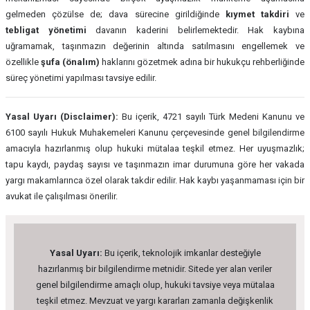
gelmeden çözülse de; dava sürecine girildiğinde
kıymet takdiri
ve
tebligat yönetimi
davanın kaderini belirlemektedir. Hak kaybına
uğramamak, taşınmazın değerinin altında satılmasını engellemek ve
özellikle
şufa (önalım)
haklarını gözetmek adına bir hukukçu rehberliğinde
süreç yönetimi yapılması tavsiye edilir.
Yasal Uyarı (Disclaimer):
Bu içerik, 4721 sayılı Türk Medeni Kanunu ve
6100 sayılı Hukuk Muhakemeleri Kanunu çerçevesinde genel bilgilendirme
amacıyla hazırlanmış olup hukuki mütalaa teşkil etmez. Her uyuşmazlık;
tapu kaydı, paydaş sayısı ve taşınmazın imar durumuna göre her vakada
yargı makamlarınca özel olarak takdir edilir. Hak kaybı yaşanmaması için bir
avukat ile çalışılması önerilir.
Yasal Uyarı:
Bu içerik, teknolojik imkanlar desteğiyle
hazırlanmış bir bilgilendirme metnidir. Sitede yer alan veriler
genel bilgilendirme amaçlı olup, hukuki tavsiye veya mütalaa
teşkil etmez. Mevzuat ve yargı kararları zamanla değişkenlik