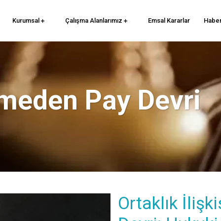
Kurumsal
Çalışma Alanlarımız
Emsal Kararlar
Haber
rmeden Pay Devri
Ortaklık İliş