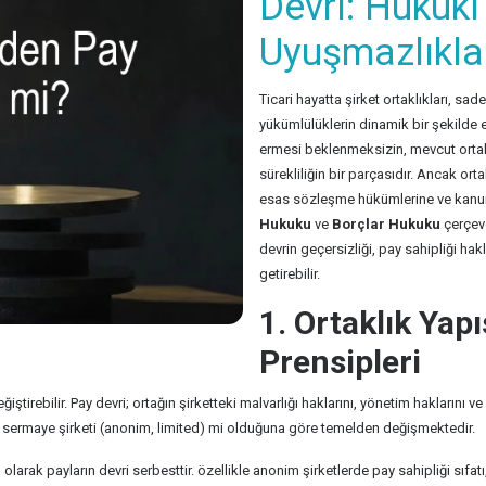
Devri: Hukuki
Uyuşmazlıkla
Ticari hayatta şirket ortaklıkları, s
yükümlülüklerin dinamik bir şekilde el 
ermesi beklenmeksizin, mevcut ortakla
sürekliliğin bir parçasıdır. Ancak ort
esas sözleşme hükümlerine ve kanuni 
Hukuku
ve
Borçlar Hukuku
çerçeve
devrin geçersizliği, pay sahipliği hak
getirebilir.
1. Ortaklık Yap
Prensipleri
l değiştirebilir. Pay devri; ortağın şirketteki malvarlığı haklarını, yönetim hakların
sa bir sermaye şirketi (anonim, limited) mi olduğuna göre temelden değişmektedir.
olarak payların devri serbesttir. özellikle anonim şirketlerde pay sahipliği sıfatı