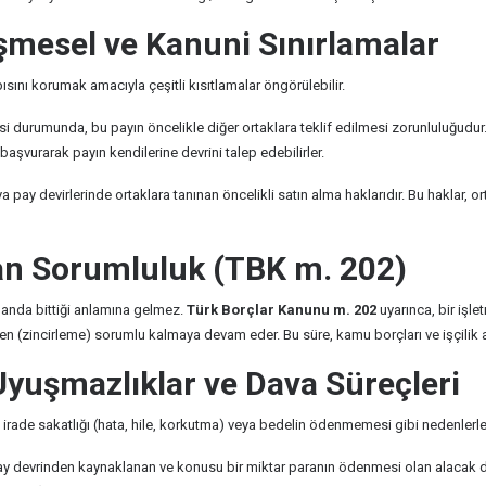
eşmesel ve Kanuni Sınırlamalar
sını korumak amacıyla çeşitli kısıtlamalar öngörülebilir.
i durumunda, bu payın öncelikle diğer ortaklara teklif edilmesi zorunluluğudu
aşvurarak payın kendilerine devrini talep edebilirler.
a pay devirlerinde ortaklara tanınan öncelikli satın alma haklarıdır. Bu haklar,
dan Sorumluluk (TBK m. 202)
o anda bittiği anlamına gelmez.
Türk Borçlar Kanunu m. 202
uyarınca, bir işlet
en (zincirleme) sorumlu kalmaya devam eder. Bu süre, kamu borçları ve işçilik ala
Uyuşmazlıklar ve Dava Süreçleri
 irade sakatlığı (hata, hile, korkutma) veya bedelin ödenmemesi gibi nedenlerle
 pay devrinden kaynaklanan ve konusu bir miktar paranın ödenmesi olan alaca