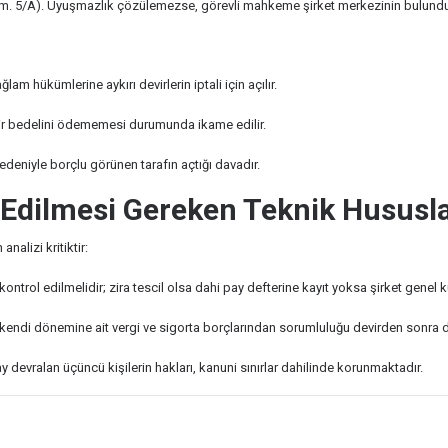
K m. 5/A). Uyuşmazlık çözülemezse, görevli mahkeme şirket merkezinin bulund
 hükümlerine aykırı devirlerin iptali için açılır.
evir bedelini ödememesi durumunda ikame edilir.
edeniyle borçlu görünen tarafın açtığı davadır.
t Edilmesi Gereken Teknik Hususl
nalizi kritiktir:
ontrol edilmelidir; zira tescil olsa dahi pay defterine kayıt yoksa şirket genel 
 kendi dönemine ait vergi ve sigorta borçlarından sorumluluğu devirden sonra 
y devralan üçüncü kişilerin hakları, kanuni sınırlar dahilinde korunmaktadır.