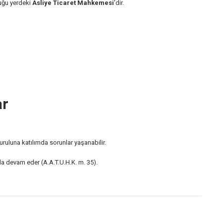
uğu yerdeki
Asliye Ticaret Mahkemesi
'dir.
ar
kuruluna katılımda sorunlar yaşanabilir.
da devam eder (A.A.T.U.H.K. m. 35).