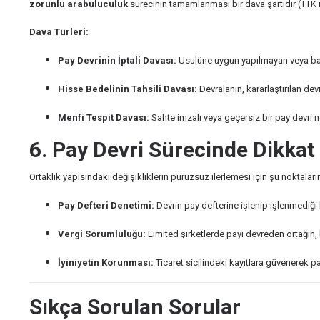
zorunlu arabuluculuk
sürecinin tamamlanması bir dava şartıdır (TT
Dava Türleri:
Pay Devrinin İptali Davası:
Usulüne uygun yapılmayan veya bağlam
Hisse Bedelinin Tahsili Davası:
Devralanın, kararlaştırılan d
Menfi Tespit Davası:
Sahte imzalı veya geçersiz bir pay devri n
6. Pay Devri Sürecinde Dikka
Ortaklık yapısındaki değişikliklerin pürüzsüz ilerlemesi için şu noktaların a
Pay Defteri Denetimi:
Devrin pay defterine işlenip işlenmediği k
Vergi Sorumluluğu:
Limited şirketlerde payı devreden ortağın,
İyiniyetin Korunması:
Ticaret sicilindeki kayıtlara güvenerek pa
Sıkça Sorulan Sorular