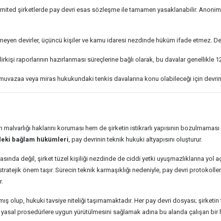
mited şirketlerde pay devri esas sözleşme ile tamamen yasaklanabilir. Anonim
ilmeyen devirler, üçüncü kişiler ve kamu idaresi nezdinde hüküm ifade etmez.
lirkişi raporlarının hazırlanması süreçlerine bağlı olarak, bu davalar genellikle
vazaa veya miras hukukundaki tenkis davalarına konu olabileceği için devrin "iva
ğın malvarlığı haklarını koruması hem de şirketin istikrarlı yapısının bozulmamas
deki bağlam hükümleri
, pay devrinin teknik hukuki altyapısını oluşturur.
sında değil, şirket tüzel kişiliği nezdinde de ciddi yetki uyuşmazlıklarına yol a
stratejik önem taşır. Sürecin teknik karmaşıklığı nedeniyle, pay devri protokoll
r.
ş olup, hukuki tavsiye niteliği taşımamaktadır. Her pay devri dosyası; şirketin t
n yasal prosedürlere uygun yürütülmesini sağlamak adına bu alanda çalışan b