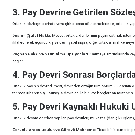
3. Pay Devrine Getirilen Sözl
Ortaklık sözleşmelerinde veya şirket esas sözleşmelerinde, ortaklık yapı
önalım (Şufa) Hakkı:
Mevcut ortaklardan birinin payını satmak istemes
ihlal edilerek üçüncü kişiye devir yapılmışsa, diğer ortaklar mahkemeye b
Rüçhan Hakkı ve Satın Alma Opsiyonları:
Sermaye artırımlarında vey
sağlar.
4. Pay Devri Sonrası Borçlar
Ortaklık payının devredilmesi, devreden ortağın tüm sorumluluklarının 
tarihten itibaren
2 yıl süreyle
devralan ile birlikte borçlardan müteselsil
5. Pay Devri Kaynaklı Hukuki 
Ortaklık devam ederken yapılan pay devirleri; muvazaa (danışıklı işlem),
Zorunlu Arabuluculuk ve Görevli Mahkeme:
Ticari bir işletmenin