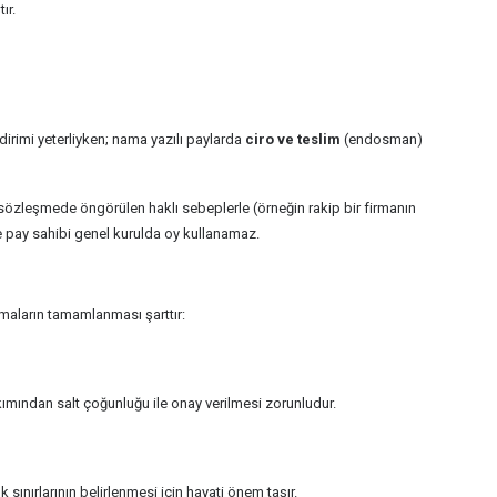
ır.
ldirimi yeterliyken; nama yazılı paylarda
ciro ve teslim
(endosman)
sözleşmede öngörülen haklı sebeplerle (örneğin rakip bir firmanın
ve pay sahibi genel kurulda oy kullanamaz.
amaların tamamlanması şarttır:
kımından salt çoğunluğu ile onay verilmesi zorunludur.
 sınırlarının belirlenmesi için hayati önem taşır.