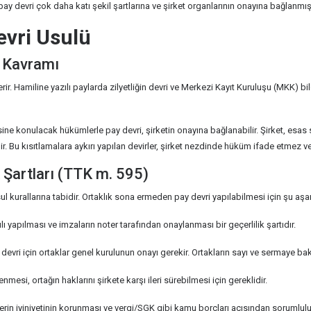
 pay devri çok daha katı şekil şartlarına ve şirket organlarının onayına bağlanmışt
evri Usulü
" Kavramı
erir. Hamiline yazılı paylarda zilyetliğin devri ve Merkezi Kayıt Kuruluşu (MKK) bi
e konulacak hükümlerle pay devri, şirketin onayına bağlanabilir. Şirket, esas 
r. Bu kısıtlamalara aykırı yapılan devirler, şirket nezdinde hüküm ifade etmez 
k Şartları (TTK m. 595)
sul kurallarına tabidir. Ortaklık sona ermeden pay devri yapılabilmesi için şu aş
ı yapılması ve imzaların noter tarafından onaylanması bir geçerlilik şartıdır.
evri için ortaklar genel kurulunun onayı gerekir. Ortakların sayı ve sermaye ba
enmesi, ortağın haklarını şirkete karşı ileri sürebilmesi için gereklidir.
şilerin iyiniyetinin korunması ve vergi/SGK gibi kamu borçları açısından sorumluluk