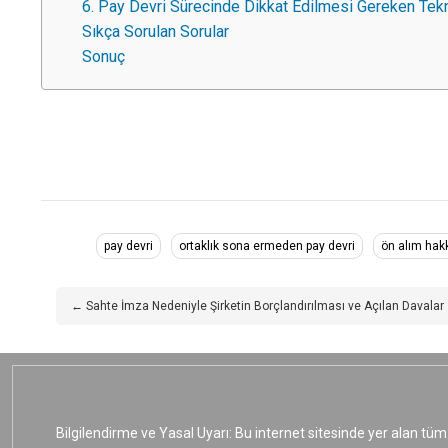
6. Pay Devri Sürecinde Dikkat Edilmesi Gereken Tek
Sıkça Sorulan Sorular
Sonuç
pay devri
ortaklık sona ermeden pay devri
ön alım hak
← Sahte İmza Nedeniyle Şirketin Borçlandırılması ve Açılan Davalar
Bilgilendirme ve Yasal Uyarı: Bu internet sitesinde yer alan tüm