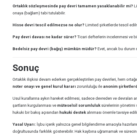
Ortaklık sözleşmesinde pay devri tamamen yasaklanabilir mi?
Li
onaya (bağlam) tabi tutulabilir.
Hisse devri tescil edilmezse ne olur?
Limited şirketlerde tescil ed
Pay devri davası ne kadar sürer?
Ticari defterlerin incelenmesi ve bi
Bedelsiz pay devri (bağış) mümkün müdür?
Evet, ancak bu durum mu
Sonuç
Ortaklık ilişkisi devam ederken gerçekleştirilen pay devirleri, hem orta
noter onayı ve genel kurul kararı
zorunluluğu ile
anonim şirketler
Usul kurallarına aykırı hareket edilmesi, sadece devreden ve devralan ara
şartların kurgulanması ve
müteselsil sorumluluk
sürelerinin yönetimi 
hukuki bir bakış açısından
hukuki destek
alınması önemle tavsiye edili
Yasal Uyarı:
İşbu içerik yalnızca genel bilgilendirme amacıyla hazırlanmı
doğrultusunda farklılık gösterebilir. Hak kaybına uğramamak ve süreci