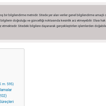
ış bir bilgilendirme metnidir. Sitede yer alan veriler genel bilgilendirme amaçlı
lgilerin doğruluğu ve güncelliği noktasında kesinlik arz etmeyebilir. Olası hak 
etmektedir. Sitedeki bilgilere dayanarak gerçekleştirilen işlemlerden doğabilec
TK m. 595)
rlamalar
202)
Süreçleri