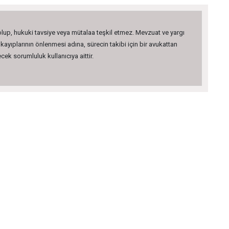
 olup, hukuki tavsiye veya mütalaa teşkil etmez. Mevzuat ve yargı
kayıplarının önlenmesi adına, sürecin takibi için bir avukattan
ek sorumluluk kullanıcıya aittir.