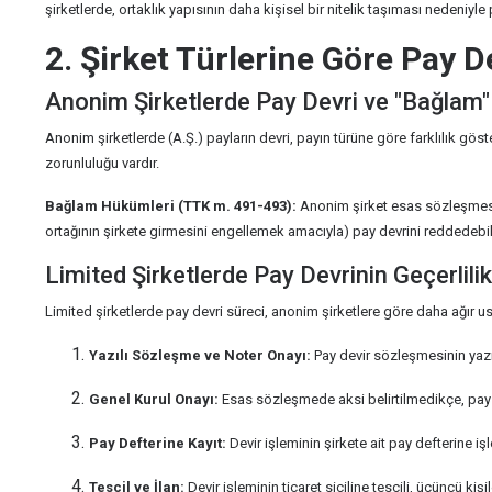
şirketlerde, ortaklık yapısının daha kişisel bir nitelik taşıması nedeniyle
2. Şirket Türlerine Göre Pay D
Anonim Şirketlerde Pay Devri ve "Bağlam
Anonim şirketlerde (A.Ş.) payların devri, payın türüne göre farklılık göst
zorunluluğu vardır.
Bağlam Hükümleri (TTK m. 491-493):
Anonim şirket esas sözleşmesin
ortağının şirkete girmesini engellemek amacıyla) pay devrini reddedebili
Limited Şirketlerde Pay Devrinin Geçerlili
Limited şirketlerde pay devri süreci, anonim şirketlere göre daha ağır u
Yazılı Sözleşme ve Noter Onayı:
Pay devir sözleşmesinin yazıl
Genel Kurul Onayı:
Esas sözleşmede aksi belirtilmedikçe, pay d
Pay Defterine Kayıt:
Devir işleminin şirkete ait pay defterine işl
Tescil ve İlan:
Devir işleminin ticaret siciline tescili, üçüncü ki