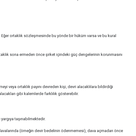
r. Eğer ortaklık sözleşmesinde bu yönde bir hüküm varsa ve bu kural
 ortaklık sona ermeden önce şirket içindeki güç dengelerinin korunmasını
meyi veya ortaklık payını devreden kişi, devri alacaklılara bildirdiği
cakları gibi kalemlerde farklılık gösterebilir.
 yargıya taşınabilmektedir.
k davalarında (örneğin devir bedelinin ödenmemesi), dava açmadan önce