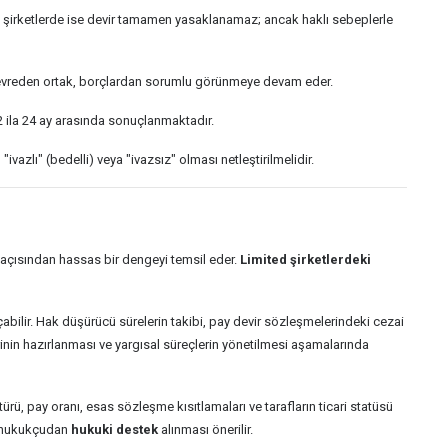
 şirketlerde ise devir tamamen yasaklanamaz; ancak haklı sebeplerle
 Devreden ortak, borçlardan sorumlu görünmeye devam eder.
 12 ila 24 ay arasında sonuçlanmaktadır.
zlı" (bedelli) veya "ivazsız" olması netleştirilmelidir.
ı açısından hassas bir dengeyi temsil eder.
Limited şirketlerdeki
çabilir. Hak düşürücü sürelerin takibi, pay devir sözleşmelerindeki cezai
erinin hazırlanması ve yargısal süreçlerin yönetilmesi aşamalarında
ürü, pay oranı, esas sözleşme kısıtlamaları ve tarafların ticari statüsü
ir hukukçudan
hukuki destek
alınması önerilir.