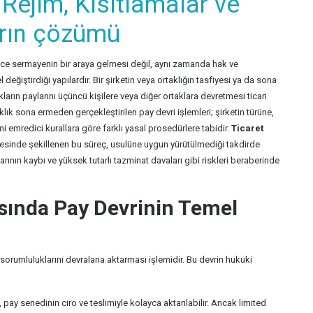
 Rejim, Kısıtlamalar ve
rın çözümü
adece sermayenin bir araya gelmesi değil, aynı zamanda hak ve
değiştirdiği yapılardır. Bir şirketin veya ortaklığın tasfiyesi ya da sona
rın paylarını üçüncü kişilere veya diğer ortaklara devretmesi ticari
aklık sona ermeden gerçekleştirilen pay devri işlemleri; şirketin türüne,
emredici kurallara göre farklı yasal prosedürlere tabidir.
Ticaret
sinde şekillenen bu süreç, usulüne uygun yürütülmediği takdirde
larının kaybı ve yüksek tutarlı tazminat davaları gibi riskleri beraberinde
ısında Pay Devrinin Temel
ı ve sorumluluklarını devralana aktarması işlemidir. Bu devrin hukuki
, pay senedinin ciro ve teslimiyle kolayca aktarılabilir. Ancak limited