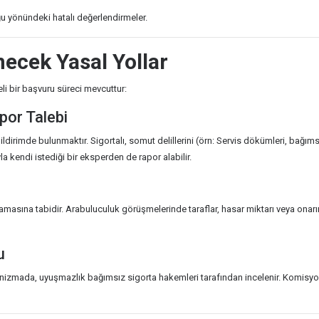
u yönündeki hatalı değerlendirmeler.
necek Yasal Yollar
li bir başvuru süreci mevcuttur:
apor Talebi
bildirimde bulunmaktır. Sigortalı, somut delillerini (örn: Servis dökümleri, bağım
a kendi istediği bir eksperden de rapor alabilir.
masına tabidir. Arabuluculuk görüşmelerinde taraflar, hasar miktarı veya onar
u
izmada, uyuşmazlık bağımsız sigorta hakemleri tarafından incelenir. Komisyon,