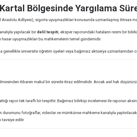
 Kartal Bölgesinde Yargılama Sür
l Anadolu Adliyesi), sigorta uyuşmazlıkları konusunda uzmanlaşmış ihtisas ma
alıyla yapılacak bir
delil tespiti
, eksper raporundaki hataların resmi bir bilirk
tılı hasar uyuşmazlıkları bu mahkemelerin temel gündemidir.
genellikle üniversite öğretim üyeleri veya bağımsız aktüerya uzmanlarından olu
esinden itibaren makul bir sürede itiraz edilmelidir. Ancak asıl hak düşürücü s
lattığı rapor tek taraflı bir tespittir. Bağımsız bilirkişi incelemesi ile raporun
 durumunu fotoğraflar, videolar ve mümkünse mahkeme kanalıyla yaptırılacak bir d
tavsiye edilir.