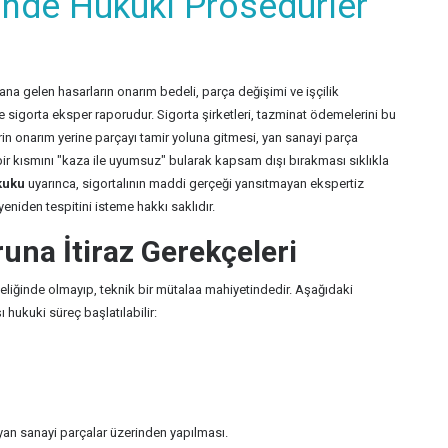
inde Hukuki Prosedürler
a gelen hasarların onarım bedeli, parça değişimi ve işçilik
ge sigorta eksper raporudur. Sigorta şirketleri, tazminat ödemelerini bu
in onarım yerine parçayı tamir yoluna gitmesi, yan sanayi parça
ir kısmını "kaza ile uyumsuz" bularak kapsam dışı bırakması sıklıkla
kuku
uyarınca, sigortalının maddi gerçeği yansıtmayan ekspertiz
yeniden tespitini isteme hakkı saklıdır.
una İtiraz Gerekçeleri
eliğinde olmayıp, teknik bir mütalaa mahiyetindedir. Aşağıdaki
ı hukuki süreç başlatılabilir:
yan sanayi parçalar üzerinden yapılması.