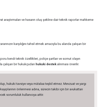
fiyat araştırmaları ve hasarın oluş şekline dair teknik raporlar mahkeme
arınızın karşılığını tahsil etmek amacıyla bu alanda çalışan bir
oru kendi teknik özellikleri, poliçe şartları ve somut olayın
nda çalışan bir hukukçudan
hukuki destek
alınması önerilir.
 olup, hukuki tavsiye veya mütalaa teşkil etmez. Mevzuat ve yargı
kayıplarının önlenmesi adına, sürecin takibi için bir avukattan
ek sorumluluk kullanıcıya aittir.