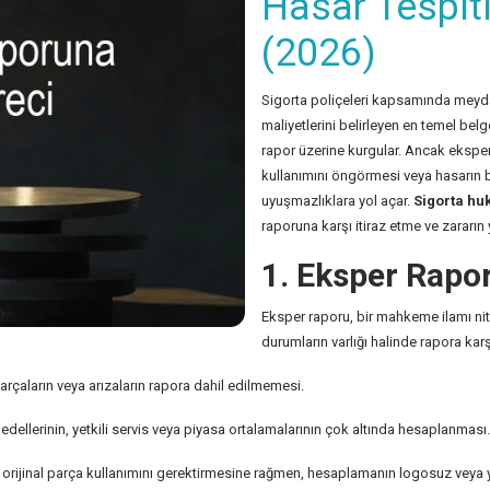
Hasar Tespit
(2026)
Sigorta poliçeleri kapsamında meydan
maliyetlerini belirleyen en temel bel
rapor üzerine kurgular. Ancak eksper
kullanımını öngörmesi veya hasarın b
uyuşmazlıklara yol açar.
Sigorta hu
raporuna karşı itiraz etme ve zararın 
1. Eksper Rapor
Eksper raporu, bir mahkeme ilamı nit
durumların varlığı halinde rapora karş
rçaların veya arızaların rapora dahil edilmemesi.
edellerinin, yetkili servis veya piyasa ortalamalarının çok altında hesaplanması.
rı orijinal parça kullanımını gerektirmesine rağmen, hesaplamanın logosuz veya 