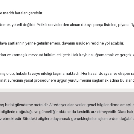
 maddi hatalar içerebilir.
emek yeterli değildir. Yetkili servislerden alınan detaylı parça listeleri, piyasa 
ava şartlarının yerine getirilmemesi, davanın usulden reddine yol açabilir.
rtları ve karmaşık mevzuat hükümleri içerir. Hak kaybına uğramamak ve gerçek zar
ış olup, hukuki tavsiye niteliği taşımamaktadır. Her hasar dosyası ve eksper rap
zminat sürecinin yasal prosedürlere uygun yürütülmesini sağlamak adına bu ala
ış bir bilgilendirme metnidir. Sitede yer alan veriler genel bilgilendirme amaçlı
lgilerin doğruluğu ve güncelliği noktasında kesinlik arz etmeyebilir. Olası hak 
etmektedir. Sitedeki bilgilere dayanarak gerçekleştirilen işlemlerden doğabilec