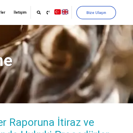
ler
İletişim
Bize Ulaşın
me
r Raporuna İtiraz ve