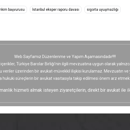
ahkim başvurusu
İstanbul eksper raporu davası
sigorta uyuşmazlığı
Web Sayfamız Düzenlenme ve Yapım Aşamasındadır!!!!
 içerikler, Türkiye Barolar Birliği’nin ilgili mevzuatına uygun olarak yaln
bu veriler üzerinden bir avukat-müvekkil ilişkisi kurulamaz. Mevzuatın v
a hukuki süreçlerin bir avukat vasıtasıyla takip edilmesi önem arz etmekt
nlık hizmeti almak isteyen ziyaretçilerin, direkt bir avukat ile il