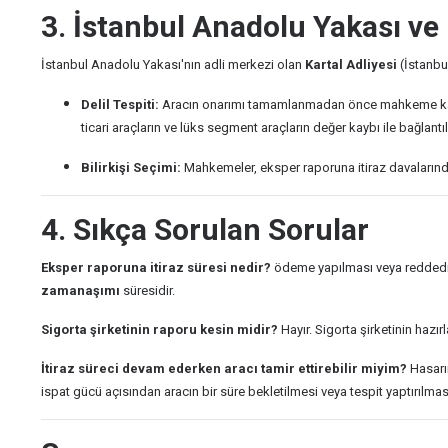
3. İstanbul Anadolu Yakası ve
İstanbul Anadolu Yakası'nın adli merkezi olan
Kartal Adliyesi
(İstanbu
Delil Tespiti:
Aracın onarımı tamamlanmadan önce mahkeme kan
ticari araçların ve lüks segment araçların değer kaybı ile bağlan
Bilirkişi Seçimi:
Mahkemeler, eksper raporuna itiraz davalarında 
4. Sıkça Sorulan Sorular
Eksper raporuna itiraz süresi nedir?
ödeme yapılması veya reddedilm
zamanaşımı
süresidir.
Sigorta şirketinin raporu kesin midir?
Hayır. Sigorta şirketinin hazır
İtiraz süreci devam ederken aracı tamir ettirebilir miyim?
Hasarın
ispat gücü açısından aracın bir süre bekletilmesi veya tespit yaptırılması 