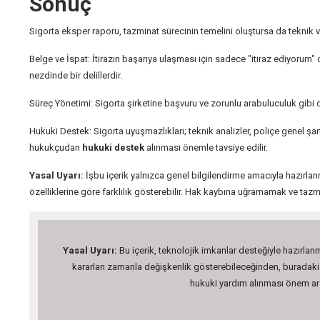
Sonuç
Sigorta eksper raporu, tazminat sürecinin temelini oluştursa da teknik ve
Belge ve İspat: İtirazın başarıya ulaşması için sadece "itiraz ediyorum" d
nezdinde bir delillerdir.
Süreç Yönetimi: Sigorta şirketine başvuru ve zorunlu arabuluculuk gibi d
Hukuki Destek: Sigorta uyuşmazlıkları; teknik analizler, poliçe genel şa
hukukçudan
hukuki destek
alınması önemle tavsiye edilir.
Yasal Uyarı:
İşbu içerik yalnızca genel bilgilendirme amacıyla hazırlanm
özelliklerine göre farklılık gösterebilir. Hak kaybına uğramamak ve ta
Yasal Uyarı:
Bu içerik, teknolojik imkanlar desteğiyle hazırlanm
kararları zamanla değişkenlik gösterebileceğinden, buradaki bi
hukuki yardım alınması önem arz 