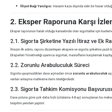
İlliyet Bağı Yanılgısı:
Hasarın kaza dışında eski bir hasar olduğ
2. Eksper Raporuna Karşı İzle
Eksper raporunun hatalı olduğu kanaatinde olan sigortalılar için kademe
2.1. Sigorta Şirketine Yazılı İtiraz ve Ek R
İtirazın ilk adımı, raporu düzenleyen ekspere ve sigorta şirketine yazılı 
Eksperleri Yönetmeliği uyarınca sigortalı, masraflarını karşılamak kaydıyl
2.2. Zorunlu Arabuluculuk Süreci
Sigorta uyuşmazlıkları dava açmadan önce
zorunlu arabuluculuk
aşa
varılan anlaşma mahkeme ilamı niteliğindedir.
2.3. Sigorta Tahkim Komisyonu Başvurus
Dava yoluna göre çok daha hızlı (ortalama 4-8 ay) sonuçlanan bu mekan
tespitini yeniden yaptırır.