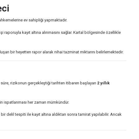
eci
hkemelerine ev sahipliği yapmaktadır.
işi raporuyla kayıt altına alınmasını sağlar. Kartal bölgesinde özellikle
şan bir heyetten rapor alarak nihai tazminat miktarını belirlemektedir.
üre, rizikonun gerçekleştiği tarihten itibaren başlayan
2 yıllık
 aksinin ispatlanması her zaman mümkündür.
elil tespiti ile kayıt altına aldıktan sonra tamirat yapılabilir. Ancak