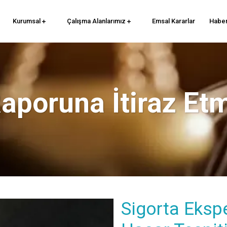
Kurumsal
Çalışma Alanlarımız
Emsal Kararlar
Haber
Raporuna İtiraz Et
Sigorta Ekspe