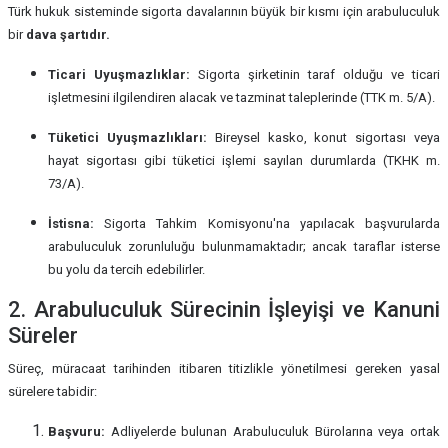
Türk hukuk sisteminde sigorta davalarının büyük bir kısmı için arabuluculuk
bir
dava şartıdır.
Ticari Uyuşmazlıklar:
Sigorta şirketinin taraf olduğu ve ticari
işletmesini ilgilendiren alacak ve tazminat taleplerinde (TTK m. 5/A).
Tüketici Uyuşmazlıkları:
Bireysel kasko, konut sigortası veya
hayat sigortası gibi tüketici işlemi sayılan durumlarda (TKHK m.
73/A).
İstisna:
Sigorta Tahkim Komisyonu'na yapılacak başvurularda
arabuluculuk zorunluluğu bulunmamaktadır; ancak taraflar isterse
bu yolu da tercih edebilirler.
2. Arabuluculuk Sürecinin İşleyişi ve Kanuni
Süreler
Süreç, müracaat tarihinden itibaren titizlikle yönetilmesi gereken yasal
sürelere tabidir:
Başvuru:
Adliyelerde bulunan Arabuluculuk Bürolarına veya ortak