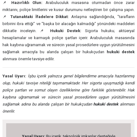
📌
Hazırlıklı Olun:
Arabuluculuk masasına oturmadan önce zarar
miktarını, poliçe limitlerini ve kusur durumunu netleştiren bir çalışma yapın.
📌
Tutanaktaki İfadelere Dikkat:
Anlaşma sağlandığında, "tarafların
birbirini ibra ettiği" ve "başka bir alacağın kalmadığı" yönündeki maddeleri
dikkatle inceleyin. 📌
Hukuki Destek:
Sigorta hukuku; aktüeryal
hesaplamalar ve karmaşık poliçe şartları içerir. Arabuluculuk masasında
hak kaybına uğramamak ve sürecin yasal prosedürlere uygun yürütülmesini
sağlamak amacıyla bu alanda çalışan bir hukukçudan
hukuki destek
alınması önemle tavsiye edilir.
Yasal Uyarı:
İşbu içerik yalnızca genel bilgilendirme amacıyla hazırlanmış
olup, hukuki tavsiye niteliği taşımamaktadır. Her sigorta uyuşmazlığı kendi
poliçe şartları ve somut olayın özelliklerine göre farklılık gösterebilir. Hak
kaybına uğramamak ve sürecin yasal prosedürlere uygun yürütülmesini
sağlamak adına bu alanda çalışan bir hukukçudan
hukuki destek
alınması
önerilir.
Yasal Uyarı:
Bu içerik, teknolojik imkanlar desteğiyle