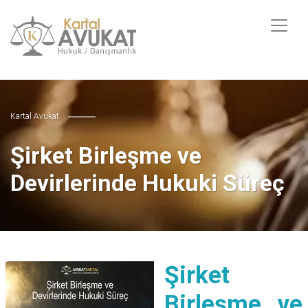
Kartal Avukat
Şirket Birleşme ve
Devirlerinde Hukuki Süreç
Şirket
Birleşme ve