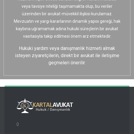
veya tavsiye niteliği taşımamakta olup, bu veriler
üzerinden bir avukat-müvekkil ilişkisi kurulamaz.
Mevzuatın ve yargı kararlarının dinamik yapısı gereği, hak
kaybına uğramamak adına hukuki süreçlerin bir avukat
vasıtasıyla takip edilmesi önem arz etmektedir.
Hukuki yardım veya danışmanlık hizmeti almak
isteyen ziyaretçilerin, direkt bir avukat ile iletişime
geçmeleri önerilir.
0