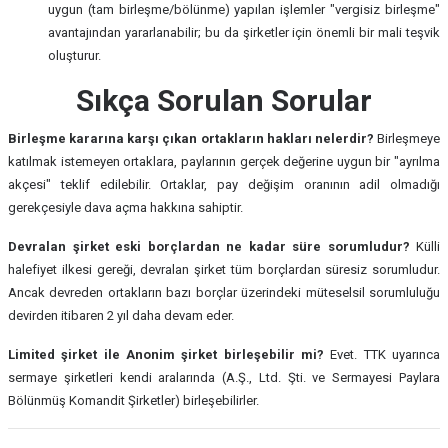
uygun (tam birleşme/bölünme) yapılan işlemler "vergisiz birleşme"
avantajından yararlanabilir; bu da şirketler için önemli bir mali teşvik
oluşturur.
Sıkça Sorulan Sorular
Birleşme kararına karşı çıkan ortakların hakları nelerdir?
Birleşmeye
katılmak istemeyen ortaklara, paylarının gerçek değerine uygun bir "ayrılma
akçesi" teklif edilebilir. Ortaklar, pay değişim oranının adil olmadığı
gerekçesiyle dava açma hakkına sahiptir.
Devralan şirket eski borçlardan ne kadar süre sorumludur?
Külli
halefiyet ilkesi gereği, devralan şirket tüm borçlardan süresiz sorumludur.
Ancak devreden ortakların bazı borçlar üzerindeki müteselsil sorumluluğu
devirden itibaren 2 yıl daha devam eder.
Limited şirket ile Anonim şirket birleşebilir mi?
Evet. TTK uyarınca
sermaye şirketleri kendi aralarında (A.Ş., Ltd. Şti. ve Sermayesi Paylara
Bölünmüş Komandit Şirketler) birleşebilirler.