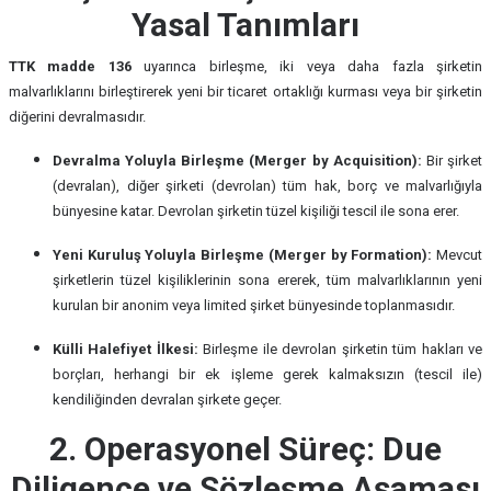
Yasal Tanımları
TTK madde 136
uyarınca birleşme, iki veya daha fazla şirketin
malvarlıklarını birleştirerek yeni bir ticaret ortaklığı kurması veya bir şirketin
diğerini devralmasıdır.
Devralma Yoluyla Birleşme (Merger by Acquisition):
Bir şirket
(devralan), diğer şirketi (devrolan) tüm hak, borç ve malvarlığıyla
bünyesine katar. Devrolan şirketin tüzel kişiliği tescil ile sona erer.
Yeni Kuruluş Yoluyla Birleşme (Merger by Formation):
Mevcut
şirketlerin tüzel kişiliklerinin sona ererek, tüm malvarlıklarının yeni
kurulan bir anonim veya limited şirket bünyesinde toplanmasıdır.
Külli Halefiyet İlkesi:
Birleşme ile devrolan şirketin tüm hakları ve
borçları, herhangi bir ek işleme gerek kalmaksızın (tescil ile)
kendiliğinden devralan şirkete geçer.
2. Operasyonel Süreç: Due
Diligence ve Sözleşme Aşaması