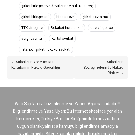
şirket birleşme ve devirlerinde hukuki süreç
şirket birleşmesi
hisse devri
şirket devralma
TTK birleşme
Rekabet Kurulu izni
due diligence
vergi avantajı
Kartal avukat
İstanbul şirket hukuku avukatı
← Şirketlerin Yönetim Kurulu
Şirketlerin
Kararlarının Hukuki Geçerliliği
Sözleşmelerinde Hukuki
Riskler →
Web Sayfamız Düzenlenme ve Yapım Aşamasındadır!!!!
Bilgilendirme ve Yasal Uyarı: Bu internet sitesinde yer alan
tüm içerikler, Türkiye Barolar Birliği’nin ilgili mevzuatına
uygun olarak yalnızca kamuyu bilgilendirme amacıyla
hazırlanmıştır. Sitede sunulan bilgiler hukuki mütalaa