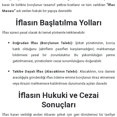
karar ile birlikte borçlunun tasarruf yetkisi kısıtlanır ve tüm varlıkları
"İflas
Masası"
adı verilen hukuki bir yapıya devredilir.
İflasın Başlatılma Yolları
İflas süreci yasal olarak iki temel yöntemle tetiklenebilir:
Doğrudan İflas (Borçlunun Talebi):
Şirket yönetiminin, borca
batık olduğunu (aktiflerin pasifleri karşılamadığını) mahkemeye
bildirmesi yasal bir zorunluluktur. Bu yükümlülüğün yerine
getirilmemesi, yöneticilerin cezai sorumluluğunu doğurabilir.
Takibe Dayalı İflas (Alacaklının Talebi):
Alacaklının, icra dairesi
aracılığıyla gönderdiği iflas ödeme emrine borçlunun itiraz etmemesi
veya itirazın mahkemece kaldırılması durumunda açılan davadır.
İflasın Hukuki ve Cezai
Sonuçları
İflas kararı verildiği andan itibaren şirket için geri dönülemez bir tasfiye