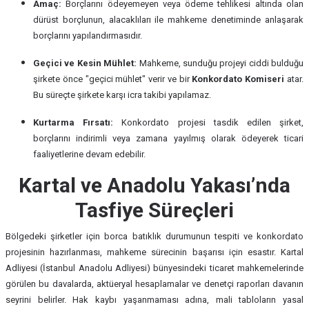
Amaç:
Borçlarını ödeyemeyen veya ödeme tehlikesi altında olan
dürüst borçlunun, alacaklıları ile mahkeme denetiminde anlaşarak
borçlarını yapılandırmasıdır.
Geçici ve Kesin Mühlet:
Mahkeme, sunduğu projeyi ciddi bulduğu
şirkete önce "geçici mühlet" verir ve bir
Konkordato Komiseri
atar.
Bu süreçte şirkete karşı icra takibi yapılamaz.
Kurtarma Fırsatı:
Konkordato projesi tasdik edilen şirket,
borçlarını indirimli veya zamana yayılmış olarak ödeyerek ticari
faaliyetlerine devam edebilir.
Kartal ve Anadolu Yakası’nda
Tasfiye Süreçleri
Bölgedeki şirketler için borca batıklık durumunun tespiti ve konkordato
projesinin hazırlanması, mahkeme sürecinin başarısı için esastır. Kartal
Adliyesi (İstanbul Anadolu Adliyesi) bünyesindeki ticaret mahkemelerinde
görülen bu davalarda, aktüeryal hesaplamalar ve denetçi raporları davanın
seyrini belirler. Hak kaybı yaşanmaması adına, mali tabloların yasal