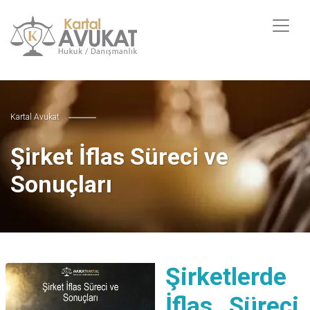
Kartal Avukat
Şirket İflas Süreci ve
Sonuçları
Şirketlerde
İflas Süreci,