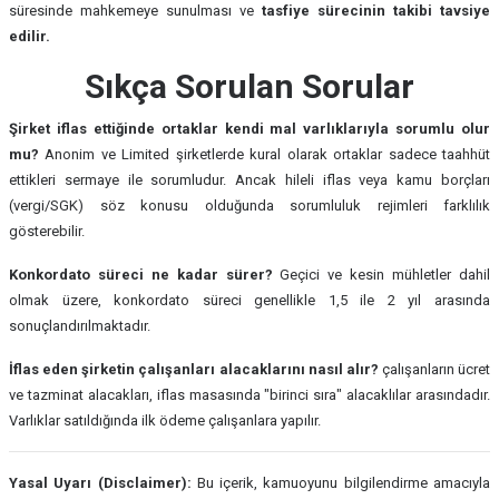
süresinde mahkemeye sunulması ve
tasfiye sürecinin takibi tavsiye
edilir.
Sıkça Sorulan Sorular
Şirket iflas ettiğinde ortaklar kendi mal varlıklarıyla sorumlu olur
mu?
Anonim ve Limited şirketlerde kural olarak ortaklar sadece taahhüt
ettikleri sermaye ile sorumludur. Ancak hileli iflas veya kamu borçları
(vergi/SGK) söz konusu olduğunda sorumluluk rejimleri farklılık
gösterebilir.
Konkordato süreci ne kadar sürer?
Geçici ve kesin mühletler dahil
olmak üzere, konkordato süreci genellikle 1,5 ile 2 yıl arasında
sonuçlandırılmaktadır.
İflas eden şirketin çalışanları alacaklarını nasıl alır?
çalışanların ücret
ve tazminat alacakları, iflas masasında "birinci sıra" alacaklılar arasındadır.
Varlıklar satıldığında ilk ödeme çalışanlara yapılır.
Yasal Uyarı (Disclaimer):
Bu içerik, kamuoyunu bilgilendirme amacıyla