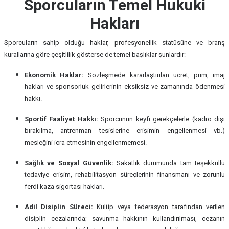
Sporcuların Temel Hukuki
Hakları
Sporcuların sahip olduğu haklar, profesyonellik statüsüne ve branş
kurallarına göre çeşitlilik gösterse de temel başlıklar şunlardır:
Ekonomik Haklar:
Sözleşmede kararlaştırılan ücret, prim, imaj
hakları ve sponsorluk gelirlerinin eksiksiz ve zamanında ödenmesi
hakkı.
Sportif Faaliyet Hakkı:
Sporcunun keyfi gerekçelerle (kadro dışı
bırakılma, antrenman tesislerine erişimin engellenmesi vb.)
mesleğini icra etmesinin engellenmemesi.
Sağlık ve Sosyal Güvenlik:
Sakatlık durumunda tam teşekküllü
tedaviye erişim, rehabilitasyon süreçlerinin finansmanı ve zorunlu
ferdi kaza sigortası hakları.
Adil Disiplin Süreci:
Kulüp veya federasyon tarafından verilen
disiplin cezalarında; savunma hakkının kullandırılması, cezanın