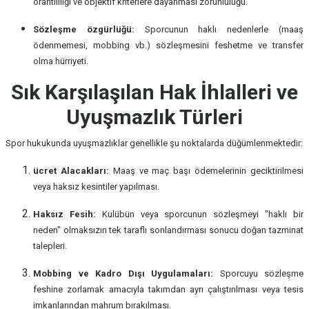
orantılılığı ve objektif kriterlere dayanması zorunluluğu.
Sözleşme özgürlüğü:
Sporcunun haklı nedenlerle (maaş
ödenmemesi, mobbing vb.) sözleşmesini feshetme ve transfer
olma hürriyeti.
Sık Karşılaşılan Hak İhlalleri ve
Uyuşmazlık Türleri
Spor hukukunda uyuşmazlıklar genellikle şu noktalarda düğümlenmektedir:
ücret Alacakları:
Maaş ve maç başı ödemelerinin geciktirilmesi
veya haksız kesintiler yapılması.
Haksız Fesih:
Kulübün veya sporcunun sözleşmeyi "haklı bir
neden" olmaksızın tek taraflı sonlandırması sonucu doğan tazminat
talepleri.
Mobbing ve Kadro Dışı Uygulamaları:
Sporcuyu sözleşme
feshine zorlamak amacıyla takımdan ayrı çalıştırılması veya tesis
imkanlarından mahrum bırakılması.