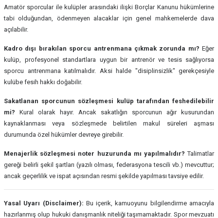
Amatör sporcular ile kulüpler arasındaki ilişki Borçlar Kanunu hükümlerine
tabi olduğundan, ödenmeyen alacaklar için genel mahkemelerde dava
açılabilir.
Kadro dışı bırakılan sporcu antrenmana çıkmak zorunda mı?
Eğer
kulüp, profesyonel standartlara uygun bir antrenör ve tesis sağlıyorsa
sporcu antrenmana katılmalıdır. Aksi halde "disiplinsizlik" gerekçesiyle
kulübe fesih hakkı doğabilir.
Sakatlanan sporcunun sözleşmesi kulüp tarafından feshedilebilir
mi?
Kural olarak hayır. Ancak sakatlığın sporcunun ağır kusurundan
kaynaklanması veya sözleşmede belirtilen makul süreleri aşması
durumunda özel hükümler devreye girebilir.
Menajerlik sözleşmesi noter huzurunda mı yapılmalıdır?
Talimatlar
gereği belirli şekil şartları (yazılı olması, federasyona tescili vb.) mevcuttur;
ancak geçerlilik ve ispat açısından resmi şekilde yapılması tavsiye edilir.
Yasal Uyarı (Disclaimer):
Bu içerik, kamuoyunu bilgilendirme amacıyla
hazırlanmış olup hukuki danışmanlık niteliği taşımamaktadır. Spor mevzuatı