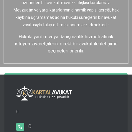
üzerinden bir avukat-müvekkil ilişkisi kurulamaz.
Mevzuatın ve yargı kararlarının dinamik yapısı gereği, hak
kaybına uğramamak adına hukuki süreçlerin bir avukat
vasıtasıyla takip edilmesi önem arz etmektedir.
Hukuki yardım veya danışmanlık hizmeti almak
isteyen ziyaretçilerin, direkt bir avukat ile iletişime
geçmeleri önerilir.
0
0