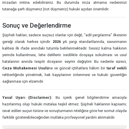
imzadan imtina edebilirsiniz. Bu durumda imza atmama nedeninizi
tutanağa şerh düşmeniz (not düşmeniz) hukuki açıdan önemlidir.
Sonuç ve Değerlendirme
Şüpheli hakları, sadece suçsuz olanlar için değil, "adil yargılanma" ilkesinin
gereği olarak herkes içindir.
2026
yılı yargı standartlarında, savunmanın
kalitesi ilk ifade anındaki tutumla belirlenmektedir. Sessiz kalma hakkının
yerinde kullanılması, lehe delillerin ivedilikle dosyaya sokulması ve usul
hatalarının anında tespiti dosyanın seyrini değiştirir. Bu nedenle süreci,
Ceza Muhakemesi Usulü
ne ve güncel içtihatlara hâkim bir
taraf vekili
rehberliğinde yönetmek, hak kayıplarının önlenmesi ve hukuki güvenliğin
sağlanması için elzemdir.
Yasal Uyarı (Disclaimer):
Bu içerik genel bilgilendirme amacıyla
hazırlanmış olup hukuki mütalaa teşkil etmez. Şüpheli haklarının kapsamı;
isnat edilen suçun türüne ve soruşturmanın niteliğine göre her somut olayda
farklılık gösterebileceğinden mutlaka profesyonel yardım alınmalıdır.