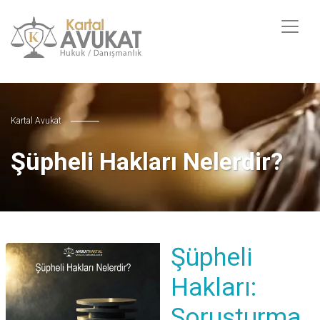
Kartal Avukat
Şüpheli Hakları Nelerdir?
Şüpheli
Hakları:
Soruşturma