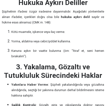
Hukuka Aykırı Deliller
Şüphelinin ifadesi özgür iradesine dayanmalıdır. Aşağıdaki yöntemlerle
alınan ifadeler, içerikleri doğru olsa bile
hukuka aykırı delil
sayılır ve
hükme esas alınamaz (CMK m. 148):
Kötü muamele, işkence veya ilaç verme.
Yorma, aldatma veya cebir/şiddet kullanma.
Kanuna aykırı bir vaatte bulunma (örn: "İtiraf et, seni hemen
bırakalım").
3. Yakalama, Gözaltı ve
Tutukluluk Sürecindeki Haklar
Yakınlara Haber Verme:
Şüpheli yakalandığında veya gözaltına
alındığında, seçtiği bir yakınına durumun derhal bildirilmesini isteme
hakkına sahiptir.
Sağlık Kontrolü:
Gözaltı giriş ve çıkışlarında doktor raporu