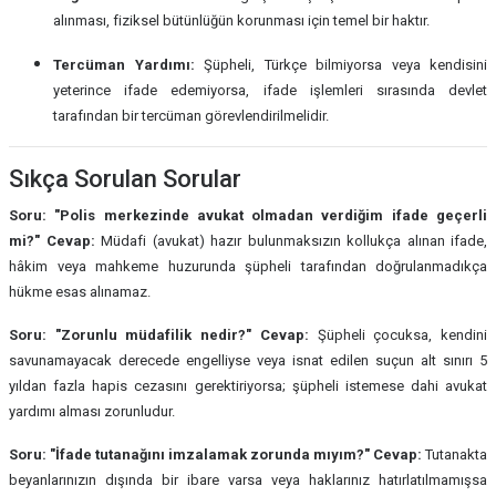
alınması, fiziksel bütünlüğün korunması için temel bir haktır.
Tercüman Yardımı:
Şüpheli, Türkçe bilmiyorsa veya kendisini
yeterince ifade edemiyorsa, ifade işlemleri sırasında devlet
tarafından bir tercüman görevlendirilmelidir.
Sıkça Sorulan Sorular
Soru: "Polis merkezinde avukat olmadan verdiğim ifade geçerli
mi?"
Cevap:
Müdafi (avukat) hazır bulunmaksızın kollukça alınan ifade,
hâkim veya mahkeme huzurunda şüpheli tarafından doğrulanmadıkça
hükme esas alınamaz.
Soru: "Zorunlu müdafilik nedir?"
Cevap:
Şüpheli çocuksa, kendini
savunamayacak derecede engelliyse veya isnat edilen suçun alt sınırı 5
yıldan fazla hapis cezasını gerektiriyorsa; şüpheli istemese dahi avukat
yardımı alması zorunludur.
Soru: "İfade tutanağını imzalamak zorunda mıyım?"
Cevap:
Tutanakta
beyanlarınızın dışında bir ibare varsa veya haklarınız hatırlatılmamışsa